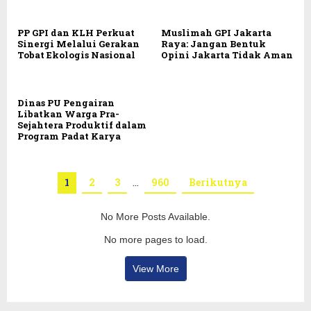
PP GPI dan KLH Perkuat
Muslimah GPI Jakarta
Sinergi Melalui Gerakan
Raya: Jangan Bentuk
Tobat Ekologis Nasional
Opini Jakarta Tidak Aman
Dinas PU Pengairan
Libatkan Warga Pra-
Sejahtera Produktif dalam
Program Padat Karya
1
2
3
…
960
Berikutnya
No More Posts Available.
No more pages to load.
View More