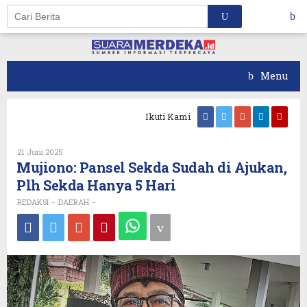
Skip
to
content
Menu
Ikuti Kami
Oleh
21 Juni 2025
REDAKSI
Mujiono: Pansel Sekda Sudah di Ajukan,
Plh Sekda Hanya 5 Hari
REDAKSI
DAERAH
-
-