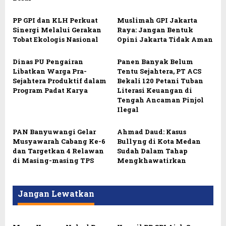
PP GPI dan KLH Perkuat
Muslimah GPI Jakarta
Sinergi Melalui Gerakan
Raya: Jangan Bentuk
Tobat Ekologis Nasional
Opini Jakarta Tidak Aman
Dinas PU Pengairan
Panen Banyak Belum
Libatkan Warga Pra-
Tentu Sejahtera, PT ACS
Sejahtera Produktif dalam
Bekali 120 Petani Tuban
Program Padat Karya
Literasi Keuangan di
Tengah Ancaman Pinjol
Ilegal
PAN Banyuwangi Gelar
Ahmad Daud: Kasus
Musyawarah Cabang Ke-6
Bullyng di Kota Medan
dan Targetkan 4 Relawan
Sudah Dalam Tahap
di Masing-masing TPS
Mengkhawatirkan
Jangan Lewatkan