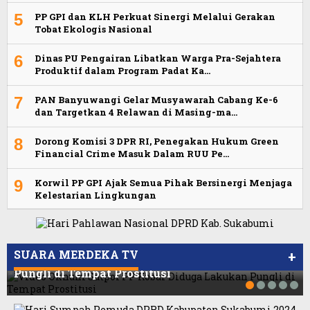
5
PP GPI dan KLH Perkuat Sinergi Melalui Gerakan
Tobat Ekologis Nasional
6
Dinas PU Pengairan Libatkan Warga Pra-Sejahtera
Produktif dalam Program Padat Ka…
7
PAN Banyuwangi Gelar Musyawarah Cabang Ke-6
dan Targetkan 4 Relawan di Masing-ma…
8
Dorong Komisi 3 DPR RI, Penegakan Hukum Green
Financial Crime Masuk Dalam RUU Pe…
9
Korwil PP GPI Ajak Semua Pihak Bersinergi Menjaga
Kelestarian Lingkungan
Viral Video Ada Setoran RSUD Bogor Kepada
Viral, Ratusan Ojol Geruduk Balaikota DKI
Billabong, Sekretaris GPI: Kedua Tokoh…
Jakarta
SUARA MERDEKA TV
+
Video Oknum Satpol PP Kobar Diduga Lakukan
Pungli di Tempat Prostitusi