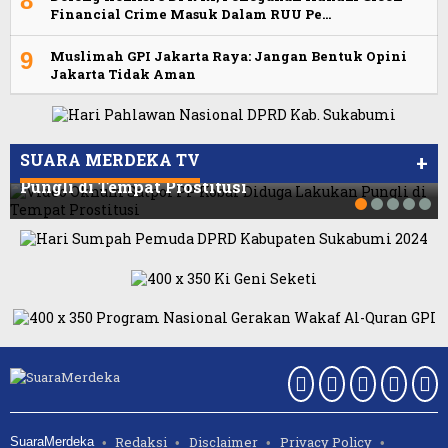
8
Financial Crime Masuk Dalam RUU Pe…
9
Muslimah GPI Jakarta Raya: Jangan Bentuk Opini
Jakarta Tidak Aman
Viral Video Ada Setoran RSUD Bogor Kepada
Viral, Ratusan Ojol Geruduk Balaikota DKI
Billabong, Sekretaris GPI: Kedua Tokoh…
Jakarta
SUARA MERDEKA TV
+
Video Oknum Satpol PP Kobar Diduga Lakukan
Pungli di Tempat Prostitusi
Redaksi
Disclaimer
Privacy Policy
SuaraMerdeka