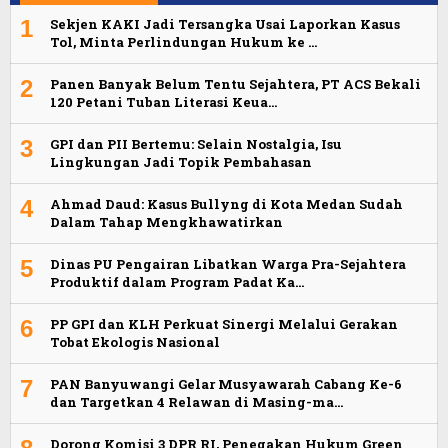
1
Sekjen KAKI Jadi Tersangka Usai Laporkan Kasus
Tol, Minta Perlindungan Hukum ke …
2
Panen Banyak Belum Tentu Sejahtera, PT ACS Bekali
120 Petani Tuban Literasi Keua…
3
GPI dan PII Bertemu: Selain Nostalgia, Isu
Lingkungan Jadi Topik Pembahasan
4
Ahmad Daud: Kasus Bullyng di Kota Medan Sudah
Dalam Tahap Mengkhawatirkan
5
Dinas PU Pengairan Libatkan Warga Pra-Sejahtera
Produktif dalam Program Padat Ka…
6
PP GPI dan KLH Perkuat Sinergi Melalui Gerakan
Tobat Ekologis Nasional
7
PAN Banyuwangi Gelar Musyawarah Cabang Ke-6
dan Targetkan 4 Relawan di Masing-ma…
Dorong Komisi 3 DPR RI, Penegakan Hukum Green