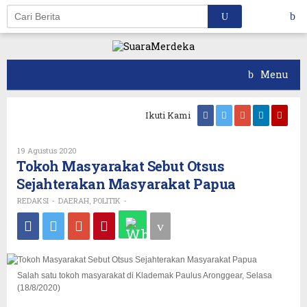
Skip
to
content
Menu
Ikuti Kami
Oleh
19 Agustus 2020
REDAKSI
Tokoh Masyarakat Sebut Otsus
Sejahterakan Masyarakat Papua
REDAKSI
DAERAH
POLITIK
-
,
-
Salah satu tokoh masyarakat di Klademak Paulus Aronggear, Selasa
(18/8/2020)