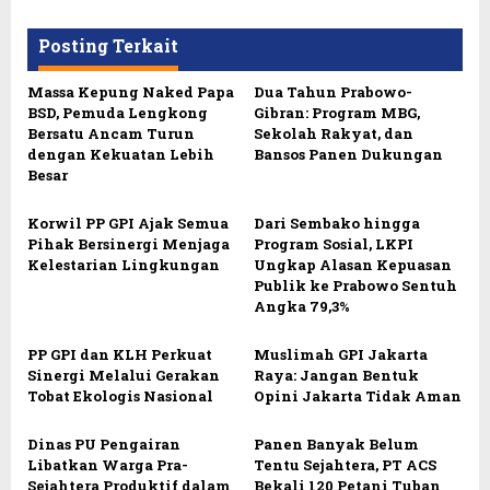
Posting Terkait
Massa Kepung Naked Papa
Dua Tahun Prabowo-
BSD, Pemuda Lengkong
Gibran: Program MBG,
Bersatu Ancam Turun
Sekolah Rakyat, dan
dengan Kekuatan Lebih
Bansos Panen Dukungan
Besar
Korwil PP GPI Ajak Semua
Dari Sembako hingga
Pihak Bersinergi Menjaga
Program Sosial, LKPI
Kelestarian Lingkungan
Ungkap Alasan Kepuasan
Publik ke Prabowo Sentuh
Angka 79,3%
PP GPI dan KLH Perkuat
Muslimah GPI Jakarta
Sinergi Melalui Gerakan
Raya: Jangan Bentuk
Tobat Ekologis Nasional
Opini Jakarta Tidak Aman
Dinas PU Pengairan
Panen Banyak Belum
Libatkan Warga Pra-
Tentu Sejahtera, PT ACS
Sejahtera Produktif dalam
Bekali 120 Petani Tuban