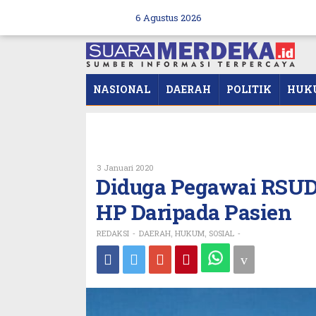
Skip
to
6 Agustus 2026
content
NASIONAL
DAERAH
POLITIK
HUK
Oleh
3 Januari 2020
REDAKSI
Diduga Pegawai RSUD
HP Daripada Pasien
REDAKSI
DAERAH
HUKUM
SOSIAL
-
,
,
-