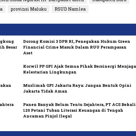
a
provinsi Maluku
RSUD Namlea
ngkong
Dorong Komisi 3 DPR RI, Penegakan Hukum Green
ih Besar
Financial Crime Masuk Dalam RUU Perampasan
Aset
Korwil PP GPI Ajak Semua Pihak Bersinergi Menjag
Kelestarian Lingkungan
rakan
Muslimah GPI Jakarta Raya: Jangan Bentuk Opini
Jakarta Tidak Aman
ahtera
Panen Banyak Belum Tentu Sejahtera, PT ACS Bekali
120 Petani Tuban Literasi Keuangan di Tengah
Ancaman Pinjol Ilegal