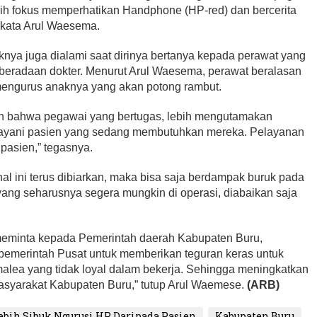
bih fokus memperhatikan Handphone (HP-red) dan bercerita
 kata Arul Waesema.
ya juga dialami saat dirinya bertanya kepada perawat yang
keberadaan dokter. Menurut Arul Waesema, perawat beralasan
mengurus anaknya yang akan potong rambut.
an bahwa pegawai yang bertugas, lebih mengutamakan
elayani pasien yang sedang membutuhkan mereka. Pelayanan
pasien,” tegasnya.
l ini terus dibiarkan, maka bisa saja berdampak buruk pada
yang seharusnya segera mungkin di operasi, diabaikan saja
, meminta kepada Pemerintah daerah Kabupaten Buru,
 pemerintah Pusat untuk memberikan teguran keras untuk
ea yang tidak loyal dalam bekerja. Sehingga meningkatkan
asyarakat Kabupaten Buru,” tutup Arul Waemese.
(ARB)
bih Sibuk Ngurusi HP Daripada Pasien
Kabupaten Buru