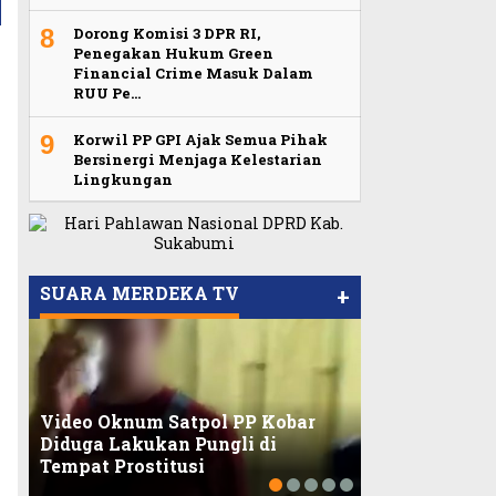
8
Dorong Komisi 3 DPR RI,
Penegakan Hukum Green
Financial Crime Masuk Dalam
RUU Pe…
9
Korwil PP GPI Ajak Semua Pihak
Bersinergi Menjaga Kelestarian
Lingkungan
Viral Video Ada Setoran RSUD
Bogor Kepada Billabong,
Viral, Ratusan Ojol Geruduk
Sekretaris GPI: Kedua Tokoh…
Balaikota DKI Jakarta
SUARA MERDEKA TV
+
Video Oknum Satpol PP Kobar
Dilarang Kib
Diduga Lakukan Pungli di
Merah Putih 
Tempat Prostitusi
LMP: Ini Masi