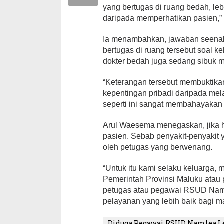
yang bertugas di ruang bedah, le
daripada memperhatikan pasien,”
Ia menambahkan, jawaban seenakn
bertugas di ruang tersebut soal 
dokter bedah juga sedang sibuk 
“Keterangan tersebut membuktik
kepentingan pribadi daripada m
seperti ini sangat membahayakan 
Arul Waesema menegaskan, jika ha
pasien. Sebab penyakit-penyakit 
oleh petugas yang berwenang.
“Untuk itu kami selaku keluarga
Pemerintah Provinsi Maluku atau
petugas atau pegawai RSUD Namal
pelayanan yang lebih baik bagi m
Diduga Pegawai RSUD Namlea Le