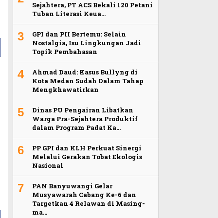
Sejahtera, PT ACS Bekali 120 Petani
Tuban Literasi Keua…
3
GPI dan PII Bertemu: Selain
Nostalgia, Isu Lingkungan Jadi
Topik Pembahasan
4
Ahmad Daud: Kasus Bullyng di
Kota Medan Sudah Dalam Tahap
Mengkhawatirkan
a
5
Dinas PU Pengairan Libatkan
Warga Pra-Sejahtera Produktif
dalam Program Padat Ka…
6
PP GPI dan KLH Perkuat Sinergi
Melalui Gerakan Tobat Ekologis
Nasional
7
PAN Banyuwangi Gelar
Musyawarah Cabang Ke-6 dan
Targetkan 4 Relawan di Masing-
ma…