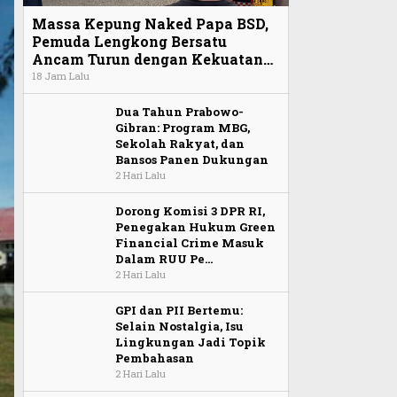
Massa Kepung Naked Papa BSD,
Pemuda Lengkong Bersatu
Ancam Turun dengan Kekuatan…
18 Jam Lalu
Dua Tahun Prabowo-
Gibran: Program MBG,
Sekolah Rakyat, dan
Bansos Panen Dukungan
2 Hari Lalu
Dorong Komisi 3 DPR RI,
Penegakan Hukum Green
Financial Crime Masuk
Dalam RUU Pe…
2 Hari Lalu
GPI dan PII Bertemu:
Selain Nostalgia, Isu
Lingkungan Jadi Topik
Pembahasan
2 Hari Lalu