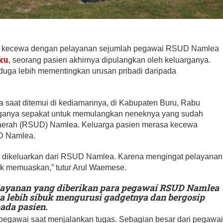
 kecewa dengan pelayanan sejumlah pegawai RSUD Namlea
ku
, seorang pasien akhirnya dipulangkan oleh keluarganya.
duga lebih mementingkan urusan pribadi daripada
a saat ditemui di kediamannya, di Kabupaten Buru, Rabu
arganya sepakat untuk memulangkan neneknya yang sudah
erah (RSUD) Namlea. Keluarga pasien merasa kecewa
D Namlea.
 dikeluarkan dari RSUD Namlea. Karena mengingat pelayanan
dak memuaskan,” tutur Arul Waemese.
layanan yang diberikan para pegawai RSUD Namlea
a lebih sibuk mengurusi gadgetnya dan bergosip
ada pasien.
itas pegawai saat menjalankan tugas. Sebagian besar dari pegawa