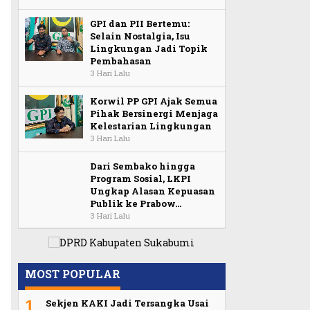
GPI dan PII Bertemu:
Selain Nostalgia, Isu
Lingkungan Jadi Topik
Pembahasan
3 Hari Lalu
Korwil PP GPI Ajak Semua
Pihak Bersinergi Menjaga
Kelestarian Lingkungan
3 Hari Lalu
Dari Sembako hingga
Program Sosial, LKPI
Ungkap Alasan Kepuasan
Publik ke Prabow…
3 Hari Lalu
MOST POPULAR
1
Sekjen KAKI Jadi Tersangka Usai