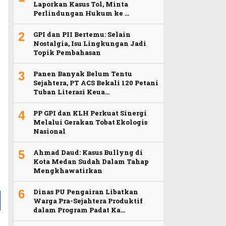
Laporkan Kasus Tol, Minta
Perlindungan Hukum ke …
2
GPI dan PII Bertemu: Selain
Nostalgia, Isu Lingkungan Jadi
n
Topik Pembahasan
3
Panen Banyak Belum Tentu
Sejahtera, PT ACS Bekali 120 Petani
Tuban Literasi Keua…
4
PP GPI dan KLH Perkuat Sinergi
Melalui Gerakan Tobat Ekologis
Nasional
5
Ahmad Daud: Kasus Bullyng di
Kota Medan Sudah Dalam Tahap
Mengkhawatirkan
6
Dinas PU Pengairan Libatkan
Warga Pra-Sejahtera Produktif
dalam Program Padat Ka…