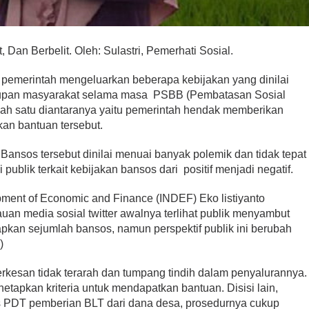
, Dan Berbelit. Oleh: Sulastri, Pemerhati Sosial.
pemerintah mengeluarkan beberapa kebijakan yang dinilai
dupan masyarakat selama masa PSBB (Pembatasan Sosial
lah satu diantaranya yaitu pemerintah hendak memberikan
an bantuan tersebut.
ansos tersebut dinilai menuai banyak polemik dan tidak tepat
publik terkait kebijakan bansos dari positif menjadi negatif.
lopment of Economic and Finance (INDEF) Eko listiyanto
n media sosial twitter awalnya terlihat publik menyambut
pkan sejumlah bansos, namun perspektif publik ini berubah
)
erkesan tidak terarah dan tumpang tindih dalam penyalurannya.
etapkan kriteria untuk mendapatkan bantuan. Disisi lain,
 PDT pemberian BLT dari dana desa, prosedurnya cukup