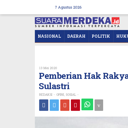
Skip
to
7 Agustus 2026
content
NASIONAL
DAERAH
POLITIK
HUK
Oleh
13 Mei 2020
REDAKSI
Pemberian Hak Rakyat, 
Sulastri
REDAKSI
OPINI
SOSIAL
-
,
-