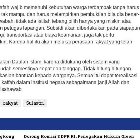
lafah wajib memenuhi kebutuhan warga terdampak tanpa harus
 tak mampu dan harus melampirkan pembuktian bila dia benar-
bah, tidak ada istilah tebang pilih hanya yang miskin atau
 petugas lapangan. Subsidi akan diberlakukan pada siapapu
gi, transportasi atau biaya keamanan, juga tak perlu
in. Karena hal itu akan melukai perasaan rakyat yang telah
alam Daulah Islam, karena didukung oleh sistem yang
dah semestinya cepat dan tanggap. Tidak hitung hitungan
kasian bantuan kepada warganya. Semua itu dapat terealisasi
kaffah dalam institusi negara sebagaimana janji Allah dan
mbisshawab
rakyat
Sulastri
ngkong
Dorong Komisi 3 DPR RI, Penegakan Hukum Green