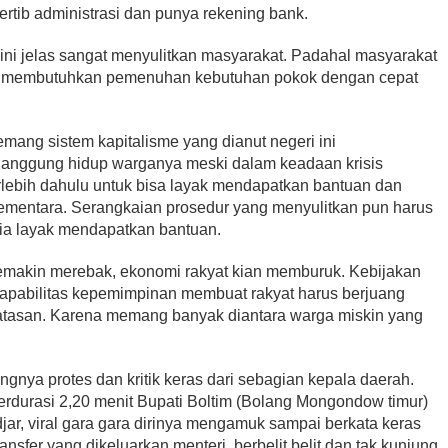
 tertib administrasi dan punya rekening bank.
ini jelas sangat menyulitkan masyarakat. Padahal masyarakat
t membutuhkan pemenuhan kebutuhan pokok dengan cepat
 memang sistem kapitalisme yang dianut negeri ini
nggung hidup warganya meski dalam keadaan krisis
erlebih dahulu untuk bisa layak mendapatkan bantuan dan
sementara. Serangkaian prosedur yang menyulitkan pun harus
 ia layak mendapatkan bantuan.
semakin merebak, ekonomi rakyat kian memburuk. Kebijakan
 kapabilitas kepemimpinan membuat rakyat harus berjuang
rbatasan. Karena memang banyak diantara warga miskin yang
angnya protes dan kritik keras dari sebagian kepala daerah.
berdurasi 2,20 menit Bupati Boltim (Bolang Mongondow timur)
ar, viral gara gara dirinya mengamuk sampai berkata keras
nsfer yang dikeluarkan menteri, berbelit belit dan tak kunjung