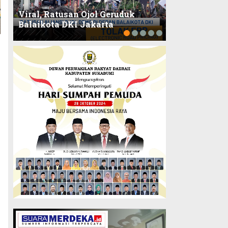
Video Oknum 
Viral, Ratusan Ojol Geruduk
Diduga Lakuk
Balaikota DKI Jakarta
Tempat Prost