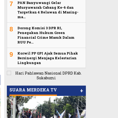
7
PAN Banyuwangi Gelar
Musyawarah Cabang Ke-6 dan
Targetkan 4 Relawan di Masing-
ma…
a
8
Dorong Komisi 3 DPR RI,
Penegakan Hukum Green
Financial Crime Masuk Dalam
RUU Pe…
9
Korwil PP GPI Ajak Semua Pihak
Bersinergi Menjaga Kelestarian
Lingkungan
Viral Video Ada Setoran RSUD
Bogor Kepada Billabong,
Sekretaris GPI: Kedua Tokoh…
SUARA MERDEKA TV
+