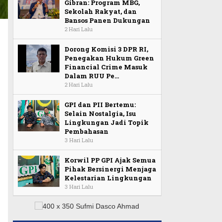
Gibran: Program MBG,
Sekolah Rakyat, dan
Bansos Panen Dukungan
2 Hari Lalu
Dorong Komisi 3 DPR RI,
Penegakan Hukum Green
Financial Crime Masuk
Dalam RUU Pe…
2 Hari Lalu
GPI dan PII Bertemu:
Selain Nostalgia, Isu
Lingkungan Jadi Topik
Pembahasan
3 Hari Lalu
Korwil PP GPI Ajak Semua
Pihak Bersinergi Menjaga
Kelestarian Lingkungan
3 Hari Lalu