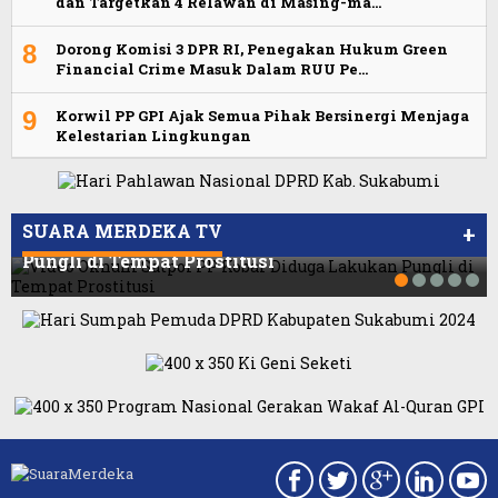
dan Targetkan 4 Relawan di Masing-ma…
8
Dorong Komisi 3 DPR RI, Penegakan Hukum Green
Financial Crime Masuk Dalam RUU Pe…
9
Korwil PP GPI Ajak Semua Pihak Bersinergi Menjaga
Kelestarian Lingkungan
Viral Video Ada Setoran RSUD Bogor Kepada
Viral, Ratusan Ojol Geruduk Balaikota DKI
Billabong, Sekretaris GPI: Kedua Tokoh…
Jakarta
SUARA MERDEKA TV
+
Video Oknum Satpol PP Kobar Diduga Lakukan
Pungli di Tempat Prostitusi