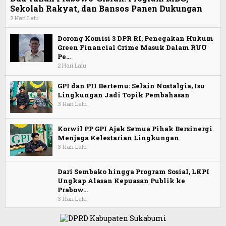
Sekolah Rakyat, dan Bansos Panen Dukungan
2 Hari Lalu
Dorong Komisi 3 DPR RI, Penegakan Hukum
Green Financial Crime Masuk Dalam RUU
Pe…
2 Hari Lalu
GPI dan PII Bertemu: Selain Nostalgia, Isu
Lingkungan Jadi Topik Pembahasan
3 Hari Lalu
Korwil PP GPI Ajak Semua Pihak Bersinergi
Menjaga Kelestarian Lingkungan
3 Hari Lalu
Dari Sembako hingga Program Sosial, LKPI
Ungkap Alasan Kepuasan Publik ke
Prabow…
3 Hari Lalu