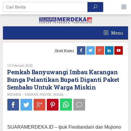
Skip
to
content
Menu
Ikuti Kami
Oleh
19 Februari 2025
REDAKSI
Pemkab Banyuwangi Imbau Karangan
Bunga Pelantikan Bupati Diganti Paket
Sembako Untuk Warga Miskin
REDAKSI
DAERAH
POLITIK
SOSIAL
-
,
,
-
SUARAMERDEKA.ID – Ipuk Fiestiandani dan Mujiono