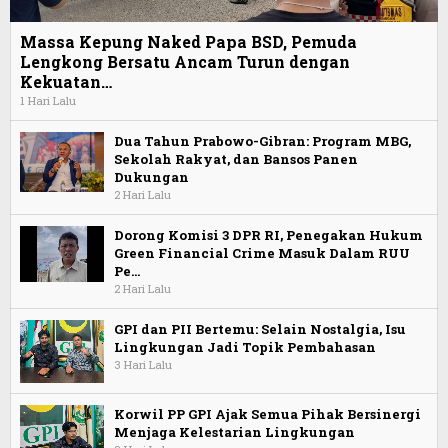
Massa Kepung Naked Papa BSD, Pemuda
Lengkong Bersatu Ancam Turun dengan
Kekuatan…
1 Hari Lalu
Dua Tahun Prabowo-Gibran: Program MBG,
Sekolah Rakyat, dan Bansos Panen
Dukungan
2 Hari Lalu
Dorong Komisi 3 DPR RI, Penegakan Hukum
Green Financial Crime Masuk Dalam RUU
Pe…
2 Hari Lalu
GPI dan PII Bertemu: Selain Nostalgia, Isu
Lingkungan Jadi Topik Pembahasan
3 Hari Lalu
Korwil PP GPI Ajak Semua Pihak Bersinergi
Menjaga Kelestarian Lingkungan