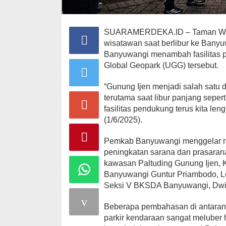
SUARAMERDEKA.ID – Taman Wisata
wisatawan saat berlibur ke Ba
Banyuwangi menambah fasilitas 
Global Geopark (UGG) tersebut.
“Gunung Ijen menjadi salah satu 
terutama saat libur panjang sepe
fasilitas pendukung terus kita le
(1/6/2025).
Pemkab Banyuwangi menggelar ra
peningkatan sarana dan prasarana
kawasan Paltuding Gunung Ijen, Ke
Banyuwangi Guntur Priambodo, L
Seksi V BKSDA Banyuwangi, Dwi S
Beberapa pembahasan di antaranya 
parkir kendaraan sangat meluber