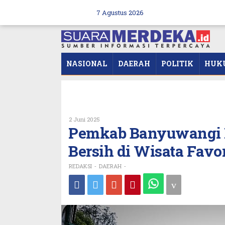
Skip
to
7 Agustus 2026
content
NASIONAL
DAERAH
POLITIK
HUK
Oleh
2 Juni 2025
REDAKSI
Pemkab Banyuwangi Pe
Bersih di Wisata Favo
REDAKSI
DAERAH
-
-