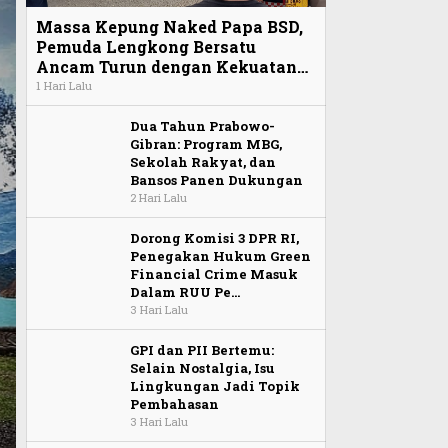
Massa Kepung Naked Papa BSD,
Pemuda Lengkong Bersatu
Ancam Turun dengan Kekuatan…
1 Hari Lalu
Dua Tahun Prabowo-
Gibran: Program MBG,
Sekolah Rakyat, dan
Bansos Panen Dukungan
2 Hari Lalu
Dorong Komisi 3 DPR RI,
Penegakan Hukum Green
Financial Crime Masuk
Dalam RUU Pe…
3 Hari Lalu
GPI dan PII Bertemu:
Selain Nostalgia, Isu
Lingkungan Jadi Topik
Pembahasan
3 Hari Lalu