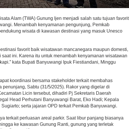
 Alam (TWA) Gunung Ijen menjadi salah satu tujuan favorit
nyuwangi. Menambah kenyamanan pengunjung, Pemkab
pendukung wisata di kawasan destinasi yang masuk Unesco
destinasi favorit baik wisatawan mancanegara maupun domesti,
rti saat ini. Karena itu untuk menambah kenyamanan wisatawan
ngkapi.” kata Bupati Banyuwangi Ipuk Fiestiandani, Minggu
pat koordinasi bersama stakeholder terkait membahas
 penunjang, Sabtu (31/5/2025). Rakor yang digelar di
camatan Licin tersebut, dihadiri Pj Sekretaris Daerah
egal Head Perhutani Banyuwangi Barat, Eko Hadi; Kepala
ugiarto; serta jajaran OPD terkait Pemkab Banyuwangi.
terkait perluasan areal parkir. Saat libur panjang biasanya
 hingga ke kawasan Gunung Ranti, gunung yang terletak