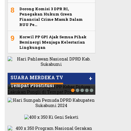
8
Dorong Komisi 3 DPR RI,
Penegakan Hukum Green
Financial Crime Masuk Dalam
RUU Pe…
9
Korwil PP GPI Ajak Semua Pihak
Bersinergi Menjaga Kelestarian
Lingkungan
Viral Video Ada Setoran RSUD
Dilarang Kib
Humas Pemba
Bogor Kepada Billabong,
Viral, Ratusan Ojol Geruduk
Merah Putih 
Sibolga Naul
Video Oknum Satpol PP Kobar
Sekretaris GPI: Kedua Tokoh…
Balaikota DKI Jakarta
LMP: Ini Masi
Wartawan La
SUARA MERDEKA TV
+
Diduga Lakukan Pungli di
Tempat Prostitusi