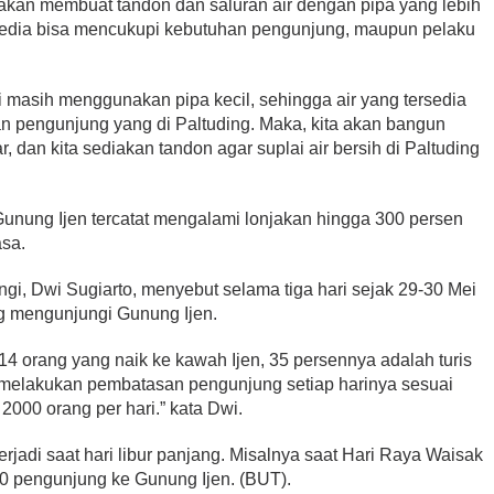
b akan membuat tandon dan saluran air dengan pipa yang lebih
ersedia bisa mencukupi kebutuhan pengunjung, maupun pelaku
ini masih menggunakan pipa kecil, sehingga air yang tersedia
 pengunjung yang di Paltuding. Maka, kita akan bangun
, dan kita sediakan tandon agar suplai air bersih di Paltuding
Gunung Ijen tercatat mengalami lonjakan hingga 300 persen
asa.
, Dwi Sugiarto, menyebut selama tiga hari sejak 29-30 Mei
g mengunjungi Gunung Ijen.
.314 orang yang naik ke kawah Ijen, 35 persennya adalah turis
melakukan pembatasan pengunjung setiap harinya sesuai
2000 orang per hari.” kata Dwi.
erjadi saat hari libur panjang. Misalnya saat Hari Raya Waisak
800 pengunjung ke Gunung Ijen. (BUT).