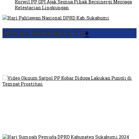
Korwil PP GPI Ajak Semua Pihak Bersinergi Menjaga
Kelestarian Lingkungan
SUARA MERDEKA TV
+
Viral Video Ada Setoran RSUD Bogor Kepada Billabong,
Sekretaris GPI: Kedua Tokoh…
Viral, Ratusan Ojol Geruduk Balaikota DKI Jakarta
Video Oknum Satpol PP Kobar Diduga Lakukan Pungli di
Tempat Prostitusi
Dilarang Kibarkan Sangsaka Merah Putih di Jembatan PIK,
LMP: Ini Masih Teritoria…
Humas Pembangunan Pasar Sibolga Nauli Halangi Tugas
Wartawan Lakukan Peliputan