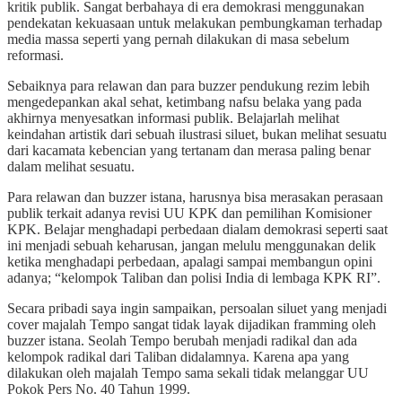
kritik publik. Sangat berbahaya di era demokrasi menggunakan
pendekatan kekuasaan untuk melakukan pembungkaman terhadap
media massa seperti yang pernah dilakukan di masa sebelum
reformasi.
Sebaiknya para relawan dan para buzzer pendukung rezim lebih
mengedepankan akal sehat, ketimbang nafsu belaka yang pada
akhirnya menyesatkan informasi publik. Belajarlah melihat
keindahan artistik dari sebuah ilustrasi siluet, bukan melihat sesuatu
dari kacamata kebencian yang tertanam dan merasa paling benar
dalam melihat sesuatu.
Para relawan dan buzzer istana, harusnya bisa merasakan perasaan
publik terkait adanya revisi UU KPK dan pemilihan Komisioner
KPK. Belajar menghadapi perbedaan dialam demokrasi seperti saat
ini menjadi sebuah keharusan, jangan melulu menggunakan delik
ketika menghadapi perbedaan, apalagi sampai membangun opini
adanya; “kelompok Taliban dan polisi India di lembaga KPK RI”.
Secara pribadi saya ingin sampaikan, persoalan siluet yang menjadi
cover majalah Tempo sangat tidak layak dijadikan framming oleh
buzzer istana. Seolah Tempo berubah menjadi radikal dan ada
kelompok radikal dari Taliban didalamnya. Karena apa yang
dilakukan oleh majalah Tempo sama sekali tidak melanggar UU
Pokok Pers No. 40 Tahun 1999.