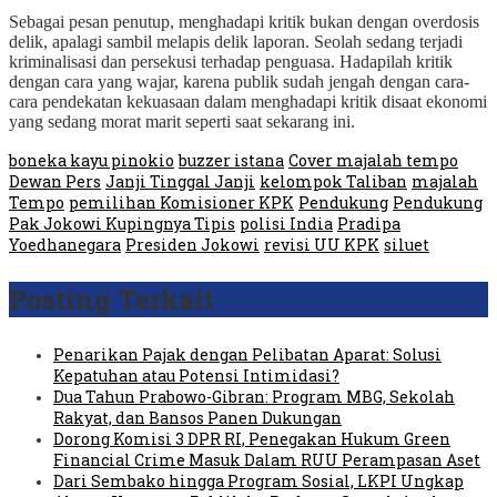
Sebagai pesan penutup, menghadapi kritik bukan dengan overdosis
delik, apalagi sambil melapis delik laporan. Seolah sedang terjadi
kriminalisasi dan persekusi terhadap penguasa. Hadapilah kritik
dengan cara yang wajar, karena publik sudah jengah dengan cara-
cara pendekatan kekuasaan dalam menghadapi kritik disaat ekonomi
yang sedang morat marit seperti saat sekarang ini.
boneka kayu pinokio
buzzer istana
Cover majalah tempo
Dewan Pers
Janji Tinggal Janji
kelompok Taliban
majalah
Tempo
pemilihan Komisioner KPK
Pendukung
Pendukung
Pak Jokowi Kupingnya Tipis
polisi India
Pradipa
Yoedhanegara
Presiden Jokowi
revisi UU KPK
siluet
Posting Terkait
Penarikan Pajak dengan Pelibatan Aparat: Solusi
Kepatuhan atau Potensi Intimidasi?
Dua Tahun Prabowo-Gibran: Program MBG, Sekolah
Rakyat, dan Bansos Panen Dukungan
Dorong Komisi 3 DPR RI, Penegakan Hukum Green
Financial Crime Masuk Dalam RUU Perampasan Aset
Dari Sembako hingga Program Sosial, LKPI Ungkap