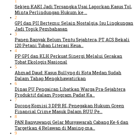
1
Sekjen KAKI Jadi Tersangka Usai Laporkan Kasus Tol,
Minta Perlindungan Hukum ke …
2
GPI dan PII Bertemu: Selain Nostalgia, Isu Lingkungan
Jadi Topik Pembahasan
3
Panen Banyak Belum Tentu Sejahtera, PT ACS Bekali
120 Petani Tuban Literasi Keua…
4
PP GPI dan KLH Perkuat Sinergi Melalui Gerakan
Tobat Ekologis Nasional
5
Ahmad Daud: Kasus Bullyng di Kota Medan Sudah
Dalam Tahap Mengkhawatirkan
6
Dinas PU Pengairan Libatkan Warga Pra-Sejahtera
Produktif dalam Program Padat Ka…
7
Dorong Komisi 3 DPR RI, Penegakan Hukum Green
Financial Crime Masuk Dalam RUU Pe…
8
PAN Banyuwangi Gelar Musyawarah Cabang Ke-6 dan
Targetkan 4 Relawan di Masing-ma…
9