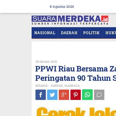
Skip
to
8 Agustus 2026
content
NASIONAL
DAERAH
POLITIK
HUK
Oleh
28 Oktober 2018
REDAKSI
PPWI Riau Bersama Za
Peringatan 90 Tahun
REDAKSI
DAERAH
OLAHRAGA
-
,
-