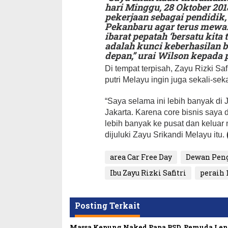
hari Minggu, 28 Oktober 201
pekerjaan sebagai pendidik,
Pekanbaru agar terus mewa
ibarat pepatah ‘bersatu kita
adalah kunci keberhasilan 
depan,” urai Wilson kepada
Di tempat terpisah, Zayu Rizki Sa
putri Melayu ingin juga sekali-s
“Saya selama ini lebih banyak di 
Jakarta. Karena core bisnis say
lebih banyak ke pusat dan keluar n
dijuluki Zayu Srikandi Melayu itu.
area Car Free Day
Dewan Peng
Ibu Zayu Rizki Safitri
peraih 
Posting Terkait
Massa Kepung Naked Papa BSD, Pemuda Le