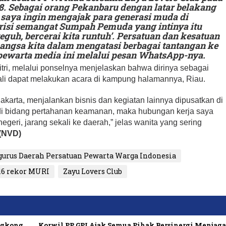
8. Sebagai orang Pekanbaru dengan latar belakang
 saya ingin mengajak para generasi muda di
risi semangat Sumpah Pemuda yang intinya itu
 teguh, bercerai kita runtuh’. Persatuan dan kesatuan
bangsa kita dalam mengatasi berbagai tantangan ke
 pewarta media ini melalui pesan WhatsApp-nya.
fitri, melalui ponselnya menjelaskan bahwa dirinya sebagai
ekali dapat melakukan acara di kampung halamannya, Riau.
Jakarta, menjalankan bisnis dan kegiatan lainnya dipusatkan di
a di bidang pertahanan keamanan, maka hubungan kerja saya
egeri, jarang sekali ke daerah,” jelas wanita yang sering
(NVD)
urus Daerah Persatuan Pewarta Warga Indonesia
16 rekor MURI
Zayu Lovers Club
ngkong
Korwil PP GPI Ajak Semua Pihak Bersinergi Menjag