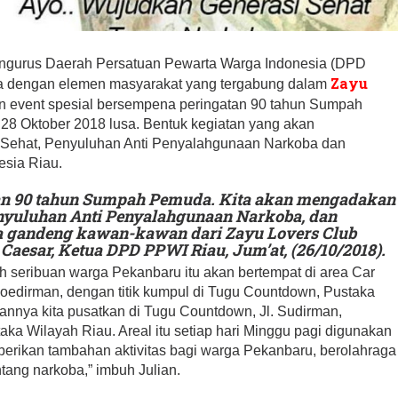
gurus Daerah Persatuan Pewarta Warga Indonesia (DPD
Zayu
ma dengan elemen masyarakat yang tergabung dalam
n event spesial bersempena peringatan 90 tahun Sumpah
28 Oktober 2018 lusa. Bentuk kegiatan yang akan
 Sehat, Penyuluhan Anti Penyalahgunaan Narkoba dan
esia Riau.
n 90 tahun Sumpah Pemuda. Kita akan mengadakan
enyuluhan Anti Penyalahgunaan Narkoba, dan
ta gandeng kawan-kawan dari Zayu Lovers Club
n Caesar, Ketua DPD PPWI Riau, Jum’at, (26/10/2018).
eh seribuan warga Pekanbaru itu akan bertempat di area Car
oedirman, dengan titik kumpul di Tugu Countdown, Pustaka
annya kita pusatkan di Tugu Countdown, Jl. Sudirman,
ka Wilayah Riau. Areal itu setiap hari Minggu pagi digunakan
berikan tambahan aktivitas bagi warga Pekanbaru, berolahraga
ang narkoba,” imbuh Julian.