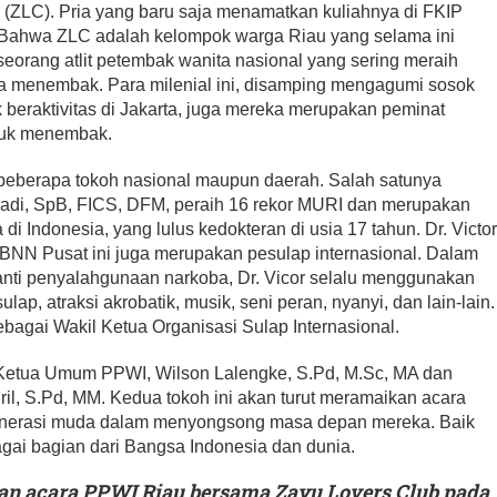
 (ZLC). Pria yang baru saja menamatkan kuliahnya di FKIP
. Bahwa ZLC adalah kelompok warga Riau yang selama ini
, seorang atlit petembak wanita nasional yang sering meraih
a menembak. Para milenial ini, disamping mengagumi sosok
beraktivitas di Jakarta, juga mereka merupakan peminat
suk menembak.
 beberapa tokoh nasional maupun daerah. Salah satunya
djiadi, SpB, FICS, DFM, peraih 16 rekor MURI dan merupakan
di Indonesia, yang lulus kedokteran di usia 17 tahun. Dr. Victo
 BNN Pusat ini juga merupakan pesulap internasional. Dalam
nti penyalahgunaan narkoba, Dr. Vicor selalu menggunakan
ap, atraksi akrobatik, musik, seni peran, nyanyi, dan lain-lain.
sebagai Wakil Ketua Organisasi Sulap Internasional.
ga Ketua Umum PPWI, Wilson Lalengke, S.Pd, M.Sc, MA dan
l, S.Pd, MM. Kedua tokoh ini akan turut meramaikan acara
enerasi muda dalam menyongsong masa depan mereka. Baik
ai bagian dari Bangsa Indonesia dan dunia.
an acara PPWI Riau bersama Zayu Lovers Club pada