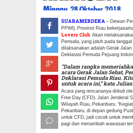
SUARAMERDEKA
– Dewan Pen
PPWI). Provinsi Riau bekerjasa
Lovers Club
. Akan melaksanaka
Pemuda, yang jatuh pada tanggal 
dilaksanakan adalah Gerak Jalan
Deklarasi Pemuda Pejuang Indon
“Dalam rangka memeriahka
acara Gerak Jalan Sehat, P
Deklarasi Pemuda Riau. Ki
untuk acara ini,” kata Julia
Acara yang rencananya diikuti ol
Free Day (CFD). Jalan Jenderal S
Wilayah Riau, Pekanbaru. “Kegiat
Pekanbaru, di depan gedung Pusta
untuk CFD, jadi cocok untuk mem
pagi dan menambah wawasan tent