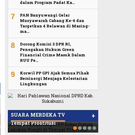
dalam Program Padat Ka…
7
PAN Banyuwangi Gelar
Musyawarah Cabang Ke-6 dan
Targetkan 4 Relawan di Masing-
ma…
8
Dorong Komisi 3 DPR RI,
Penegakan Hukum Green
Financial Crime Masuk Dalam
RUU Pe…
9
Korwil PP GPI Ajak Semua Pihak
Bersinergi Menjaga Kelestarian
Lingkungan
Viral Video Ada Setoran RSUD
Dilarang Kib
Humas Pemba
Bogor Kepada Billabong,
Viral, Ratusan Ojol Geruduk
Merah Putih 
Sibolga Naul
Video Oknum Satpol PP Kobar
Sekretaris GPI: Kedua Tokoh…
Balaikota DKI Jakarta
LMP: Ini Masi
Wartawan La
SUARA MERDEKA TV
+
Diduga Lakukan Pungli di
Tempat Prostitusi