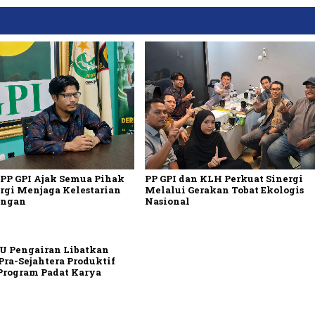
 PP GPI Ajak Semua Pihak
PP GPI dan KLH Perkuat Sinergi
rgi Menjaga Kelestarian
Melalui Gerakan Tobat Ekologis
ungan
Nasional
PU Pengairan Libatkan
ra-Sejahtera Produktif
Program Padat Karya