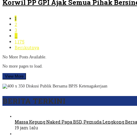
Korwil PP GPI Ajak Semua Pihak Bersin
1
2
3
…
1,175
Berikutnya
No More Posts Available.
No more pages to load.
View More
BERITA TERKINI
Massa Kepung Naked Papa BSD, Pemuda Lengkong Bers
19 jam lalu