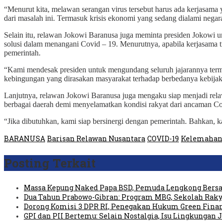
“Menurut kita, melawan serangan virus tersebut harus ada kerjasama y
dari masalah ini. Termasuk krisis ekonomi yang sedang dialami negara
Selain itu, relawan Jokowi Baranusa juga meminta presiden Jokowi 
solusi dalam menangani Covid – 19. Menurutnya, apabila kerjasama 
pemerintah.
“Kami mendesak presiden untuk mengundang seluruh jajarannya terma
kebingungan yang dirasakan masyarakat terhadap berbedanya kebijaka
Lanjutnya, relawan Jokowi Baranusa juga mengaku siap menjadi rela
berbagai daerah demi menyelamatkan kondisi rakyat dari ancaman Co
“Jika dibutuhkan, kami siap bersinergi dengan pemerintah. Bahkan,
BARANUSA
Barisan Relawan Nusantara
COVID-19
Kelemahan
Posting Terkait
Massa Kepung Naked Papa BSD, Pemuda Lengkong Bersa
Dua Tahun Prabowo-Gibran: Program MBG, Sekolah Raky
Dorong Komisi 3 DPR RI, Penegakan Hukum Green Fin
GPI dan PII Bertemu: Selain Nostalgia, Isu Lingkungan