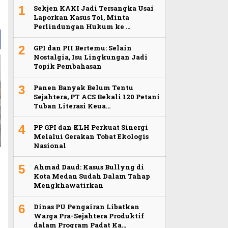
1
Sekjen KAKI Jadi Tersangka Usai
Laporkan Kasus Tol, Minta
Perlindungan Hukum ke …
2
GPI dan PII Bertemu: Selain
Nostalgia, Isu Lingkungan Jadi
Topik Pembahasan
3
Panen Banyak Belum Tentu
Sejahtera, PT ACS Bekali 120 Petani
Tuban Literasi Keua…
4
PP GPI dan KLH Perkuat Sinergi
Melalui Gerakan Tobat Ekologis
Nasional
5
Ahmad Daud: Kasus Bullyng di
Kota Medan Sudah Dalam Tahap
Mengkhawatirkan
6
Dinas PU Pengairan Libatkan
Warga Pra-Sejahtera Produktif
dalam Program Padat Ka…