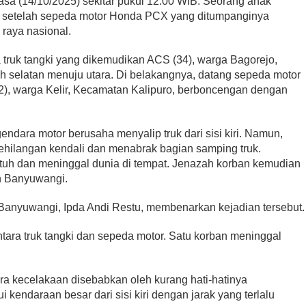
sa (14/10/2025) sekitar pukul 12.00 WIB. Seorang anak
a setelah sepeda motor Honda PCX yang ditumpanginya
 raya nasional.
a truk tangki yang dikemudikan ACS (34), warga Bagorejo,
h selatan menuju utara. Di belakangnya, datang sepeda motor
), warga Kelir, Kecamatan Kalipuro, berboncengan dengan
gendara motor berusaha menyalip truk dari sisi kiri. Namun,
 kehilangan kendali dan menabrak bagian samping truk.
tuh dan meninggal dunia di tempat. Jenazah korban kemudian
 Banyuwangi.
 Banyuwangi, Ipda Andi Restu, membenarkan kejadian tersebut.
antara truk tangki dan sepeda motor. Satu korban meninggal
ra kecelakaan disebabkan oleh kurang hati-hatinya
kendaraan besar dari sisi kiri dengan jarak yang terlalu