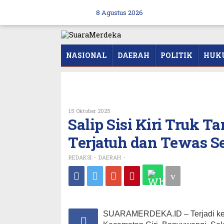
Skip
to
8 Agustus 2026
content
NASIONAL
DAERAH
POLITIK
HUK
Oleh
15 Oktober 2025
REDAKSI
Salip Sisi Kiri Truk 
Terjatuh dan Tewas S
REDAKSI
DAERAH
-
-
SUARAMERDEKA.ID – Terjadi kece