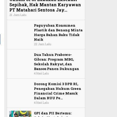
Sepihak, Hak Mantan Karyawan
PT Matahari Sentosa Jay…
21 Jam Lalu
Paguyuban Konsumen
Plastik dan Benang Minta
Harga Bahan Baku Tidak
Naik
22 Jam Lalu
a
Dua Tahun Prabowo-
Gibran: Program MBG,
Sekolah Rakyat, dan
Bansos Panen Dukungan
4 Hari Lalu
Dorong Komisi 3 DPR RI,
Penegakan Hukum Green
Financial Crime Masuk
Dalam RUU Pe…
4 Hari Lalu
GPI dan PII Bertemu: