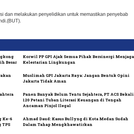
si dan melakukan penyelidikan untuk memastikan penyebab
ndi.(BUT).
ngkong
Korwil PP GPI Ajak Semua Pihak Bersinergi Menjag
ih Besar
Kelestarian Lingkungan
rakan
Muslimah GPI Jakarta Raya: Jangan Bentuk Opini
Jakarta Tidak Aman
ahtera
Panen Banyak Belum Tentu Sejahtera, PT ACS Bekali
120 Petani Tuban Literasi Keuangan di Tengah
Ancaman Pinjol Ilegal
g Ke-6
Ahmad Daud: Kasus Bullyng di Kota Medan Sudah
g TPS
Dalam Tahap Mengkhawatirkan