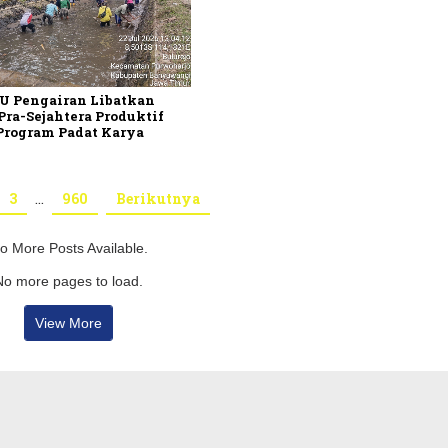
PU Pengairan Libatkan
ra-Sejahtera Produktif
Program Padat Karya
3
…
960
Berikutnya
o More Posts Available.
No more pages to load.
View More