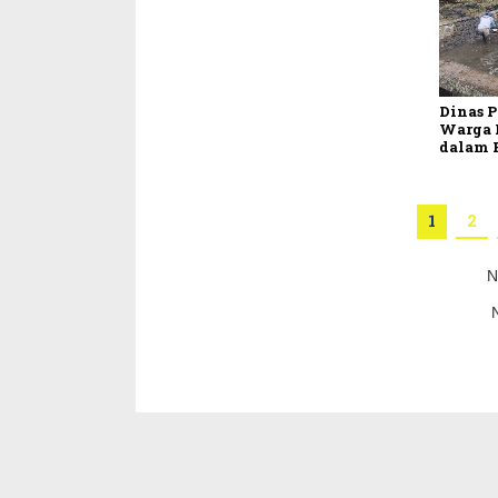
Dinas 
Warga P
dalam 
1
2
N