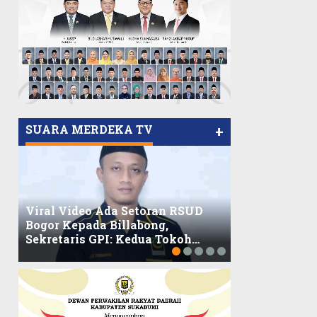
SUARA MERDEKA TV
+
Viral Video Ada Setoran RSUD
Bogor Kepada Billabong,
Viral, Ratusa
Sekretaris GPI: Kedua Tokoh…
Balaikota DK