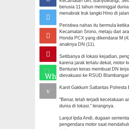
Kecamatan Giri, Banyuwangi, Sela
berusia 11 tahun meninggal duni
menabrak truk tangki Hino di jalan
Peristiwa nahas itu bermula ketik
Kecamatan Srono, melaju dari ara
Honda PCX yang dikendarai M (42
anaknya DN (11).
Setibanya di lokasi kejadian, pen
karena jarak terlalu dekat, motor
Benturan keras membuat DN terja
dievakuasi ke RSUD Blambangan
Kanit Gakkum Satlantas Polresta
“Benar, telah terjadi kecelakaan 
dunia di lokasi.” terangnya.
Lanjut Ipda Andi, dugaan sementa
pengendara motor saat mendahului 