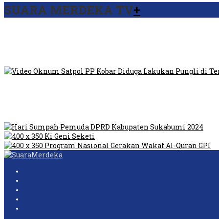
SUARA MERDEKA TV
+
Viral Video Ada Setoran RSUD Bogor Kepada Billabong, Sekret
Viral, Ratusan Ojol Geruduk Balaikota DKI Jakarta
Video Oknum Satpol PP Kobar Diduga Lakukan Pungli di Temp
Dilarang Kibarkan Sangsaka Merah Putih di Jembatan PIK, LM
Humas Pembangunan Pasar Sibolga Nauli Halangi Tugas War