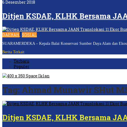
6 Desember 2018
Ditjen KSDAE, KLHK Bersama JAA
DAERAH
SOSIAL
,
SUARAMERDEKA – Kepala Balai Konservasi Sumber Daya Alam dan Ekosist
Berita Terkait
Terbaru
Populer
Tag:
Ahmad Munawir SHut M
Ditjen KSDAE, KLHK Bersama JAA