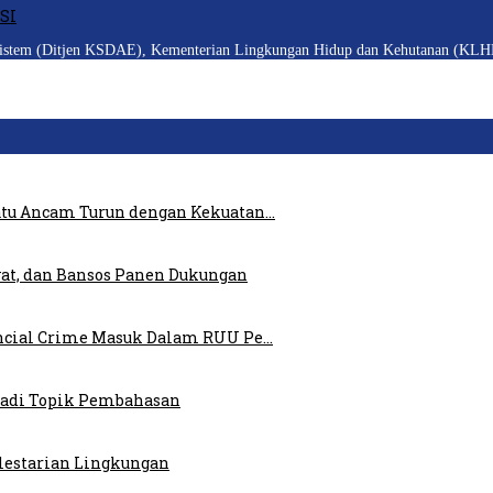
SI
em (Ditjen KSDAE), Kementerian Lingkungan Hidup dan Kehutanan (KLHK)
atu Ancam Turun dengan Kekuatan…
at, dan Bansos Panen Dukungan
ncial Crime Masuk Dalam RUU Pe…
 Jadi Topik Pembahasan
elestarian Lingkungan