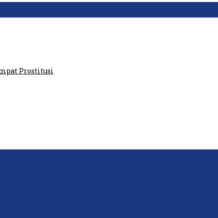
aris GPI: Kedua Tokoh…
at Prostitusi
P: Ini Masih Teritoria…
tawan Lakukan Peliputan