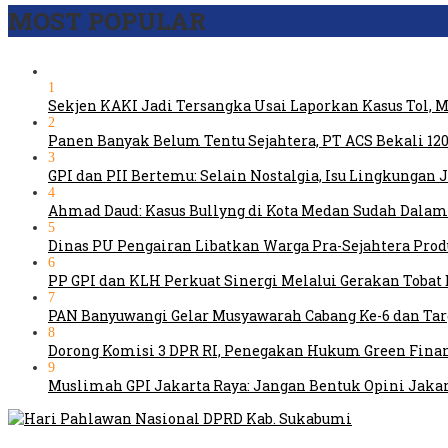
MOST POPULAR
1
Sekjen KAKI Jadi Tersangka Usai Laporkan Kasus Tol,
2
Panen Banyak Belum Tentu Sejahtera, PT ACS Bekali 120
3
GPI dan PII Bertemu: Selain Nostalgia, Isu Lingkungan
4
Ahmad Daud: Kasus Bullyng di Kota Medan Sudah Dal
5
Dinas PU Pengairan Libatkan Warga Pra-Sejahtera Pro
6
PP GPI dan KLH Perkuat Sinergi Melalui Gerakan Tobat 
7
PAN Banyuwangi Gelar Musyawarah Cabang Ke-6 dan Ta
8
Dorong Komisi 3 DPR RI, Penegakan Hukum Green Fina
9
Muslimah GPI Jakarta Raya: Jangan Bentuk Opini Jaka