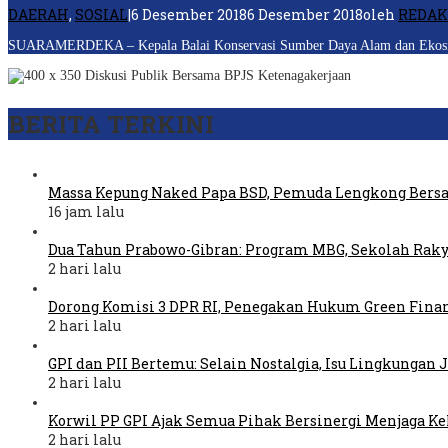
DAERAH
,
SOSIAL
|
6 Desember 2018
6 Desember 2018
oleh
REDAK
SUARAMERDEKA – Kepala Balai Konservasi Sumber Daya Alam dan Ekosist
BERITA TERKINI
Massa Kepung Naked Papa BSD, Pemuda Lengkong Bers
16 jam lalu
Dua Tahun Prabowo-Gibran: Program MBG, Sekolah Raky
2 hari lalu
Dorong Komisi 3 DPR RI, Penegakan Hukum Green Fina
2 hari lalu
GPI dan PII Bertemu: Selain Nostalgia, Isu Lingkungan
2 hari lalu
Korwil PP GPI Ajak Semua Pihak Bersinergi Menjaga K
2 hari lalu