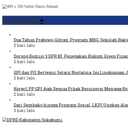
NASIONAL
+
Dua Tahun Prabowo-Gibran: Program MBG, Sekolah Raky
2 hari lalu
Dorong Komisi 3 DPR RI, Penegakan Hukum Green Fina
2 hari lalu
GPI dan PII Bertemu: Selain Nostalgia, Isu Lingkungan
2 hari lalu
Korwil PP GPI Ajak Semua Pihak Bersinergi Menjaga K
2 hari lalu
Dari Sembako hingga Program Sosial, LKPI Ungkap Ala
3 hari lalu