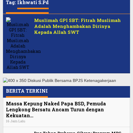
Tag:
Ikhwati S.Pd
Muslimah GPI SBT: Fitrah Muslimah
Adalah Menghambakan Dirinya
Kepada Allah SWT
BERITA TERKINI
Massa Kepung Naked Papa BSD, Pemuda
Lengkong Bersatu Ancam Turun dengan
Kekuatan…
16 Jam Lalu
Dua Tahun Prabowo-Gibran: Program MBG,