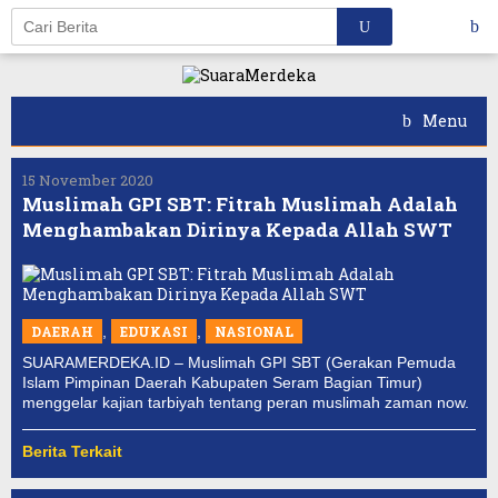
Skip
to
content
Menu
15 November 2020
Muslimah GPI SBT: Fitrah Muslimah Adalah
Menghambakan Dirinya Kepada Allah SWT
DAERAH
,
EDUKASI
,
NASIONAL
SUARAMERDEKA.ID – Muslimah GPI SBT (Gerakan Pemuda
Islam Pimpinan Daerah Kabupaten Seram Bagian Timur)
menggelar kajian tarbiyah tentang peran muslimah zaman now.
Berita Terkait