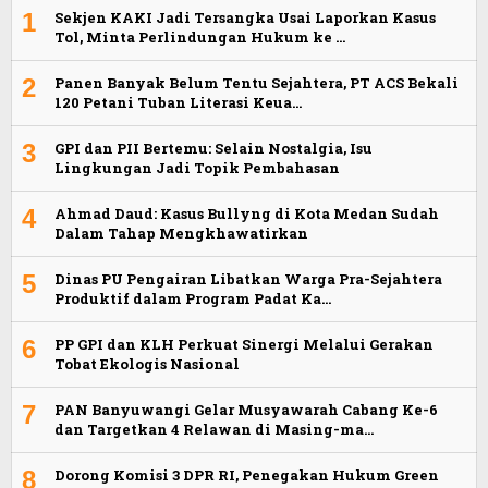
1
Sekjen KAKI Jadi Tersangka Usai Laporkan Kasus
Tol, Minta Perlindungan Hukum ke …
2
Panen Banyak Belum Tentu Sejahtera, PT ACS Bekali
120 Petani Tuban Literasi Keua…
3
GPI dan PII Bertemu: Selain Nostalgia, Isu
Lingkungan Jadi Topik Pembahasan
4
Ahmad Daud: Kasus Bullyng di Kota Medan Sudah
Dalam Tahap Mengkhawatirkan
5
Dinas PU Pengairan Libatkan Warga Pra-Sejahtera
Produktif dalam Program Padat Ka…
6
PP GPI dan KLH Perkuat Sinergi Melalui Gerakan
Tobat Ekologis Nasional
7
PAN Banyuwangi Gelar Musyawarah Cabang Ke-6
dan Targetkan 4 Relawan di Masing-ma…
8
Dorong Komisi 3 DPR RI, Penegakan Hukum Green