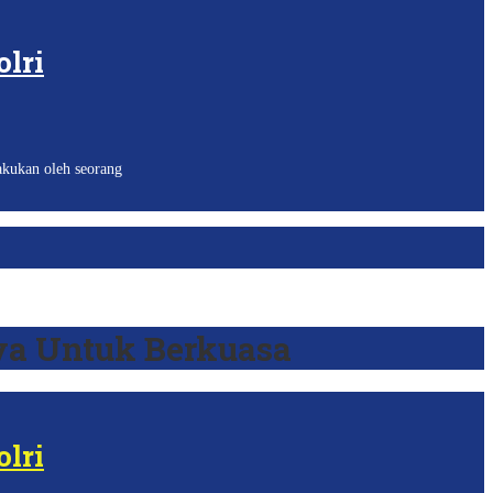
lri
akukan oleh seorang
ya Untuk Berkuasa
lri