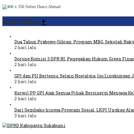
NASIONAL
+
Dua Tahun Prabowo-Gibran: Program MBG, Sekolah Raky
2 hari lalu
Dorong Komisi 3 DPR RI, Penegakan Hukum Green Fina
2 hari lalu
GPI dan PII Bertemu: Selain Nostalgia, Isu Lingkungan
2 hari lalu
Korwil PP GPI Ajak Semua Pihak Bersinergi Menjaga K
2 hari lalu
Dari Sembako hingga Program Sosial, LKPI Ungkap Ala
3 hari lalu