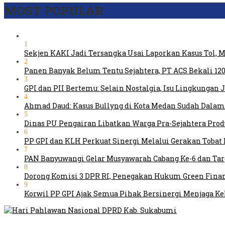
MOST POPULAR
1
Sekjen KAKI Jadi Tersangka Usai Laporkan Kasus Tol,
2
Panen Banyak Belum Tentu Sejahtera, PT ACS Bekali 120
3
GPI dan PII Bertemu: Selain Nostalgia, Isu Lingkungan
4
Ahmad Daud: Kasus Bullyng di Kota Medan Sudah Dal
5
Dinas PU Pengairan Libatkan Warga Pra-Sejahtera Pro
6
PP GPI dan KLH Perkuat Sinergi Melalui Gerakan Tobat 
7
PAN Banyuwangi Gelar Musyawarah Cabang Ke-6 dan Ta
8
Dorong Komisi 3 DPR RI, Penegakan Hukum Green Fina
9
Korwil PP GPI Ajak Semua Pihak Bersinergi Menjaga K