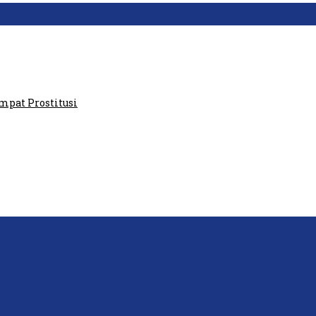
aris GPI: Kedua Tokoh…
at Prostitusi
P: Ini Masih Teritoria…
tawan Lakukan Peliputan