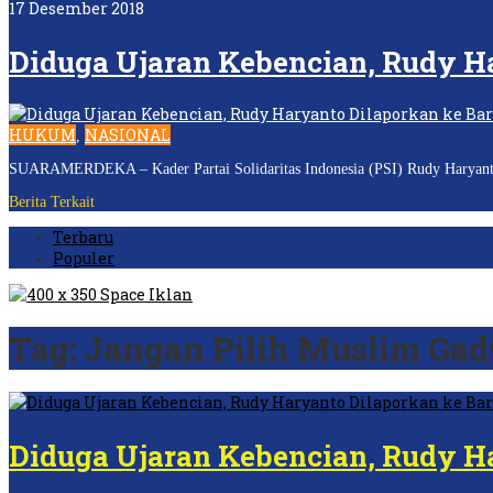
17 Desember 2018
Diduga Ujaran Kebencian, Rudy Ha
HUKUM
NASIONAL
,
SUARAMERDEKA – Kader Partai Solidaritas Indonesia (PSI) Rudy Haryanto di
Berita Terkait
Terbaru
Populer
Tag:
Jangan Pilih Muslim Ga
Diduga Ujaran Kebencian, Rudy Ha