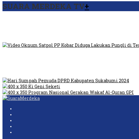
SUARA MERDEKA TV
+
Viral Video Ada Setoran RSUD Bogor Kepada Billabong, Sekret
Viral, Ratusan Ojol Geruduk Balaikota DKI Jakarta
Video Oknum Satpol PP Kobar Diduga Lakukan Pungli di Temp
Dilarang Kibarkan Sangsaka Merah Putih di Jembatan PIK, LM
Humas Pembangunan Pasar Sibolga Nauli Halangi Tugas War