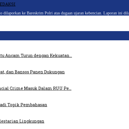
EDAKSI
laporkan ke Bareskrim Polri atas dugaan ujaran kebencian. Laporan ini dil
atu Ancam Turun dengan Kekuatan…
at, dan Bansos Panen Dukungan
ncial Crime Masuk Dalam RUU Pe…
 Jadi Topik Pembahasan
elestarian Lingkungan