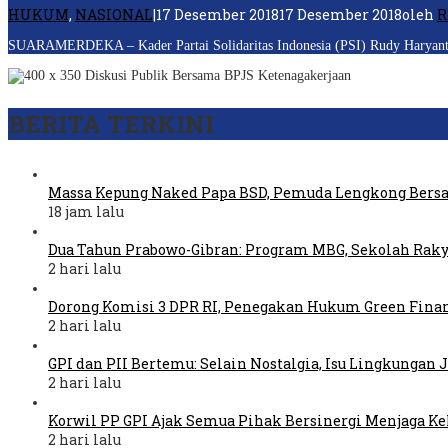
HUKUM
,
NASIONAL
|
17 Desember 2018
17 Desember 2018
oleh
R
SUARAMERDEKA – Kader Partai Solidaritas Indonesia (PSI) Rudy Haryanto di
BERITA TERKINI
Massa Kepung Naked Papa BSD, Pemuda Lengkong Bers
18 jam lalu
Dua Tahun Prabowo-Gibran: Program MBG, Sekolah Raky
2 hari lalu
Dorong Komisi 3 DPR RI, Penegakan Hukum Green Fina
2 hari lalu
GPI dan PII Bertemu: Selain Nostalgia, Isu Lingkungan
2 hari lalu
Korwil PP GPI Ajak Semua Pihak Bersinergi Menjaga K
2 hari lalu