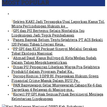
MOST POPULAR
1
Sekjen KAKI Jadi Tersangka Usai Laporkan Kasus Tol,
Minta Perlindungan Hukum ke …
2
GPI dan PII Bertemu: Selain Nostalgia, Isu
Lingkungan Jadi Topik Pembahasan
3
Panen Banyak Belum Tentu Sejahtera, PT ACS Bekali
120 Petani Tuban Literasi Keua…
4
PP GPI dan KLH Perkuat Sinergi Melalui Gerakan
Tobat Ekologis Nasional
5
Ahmad Daud: Kasus Bullyng di Kota Medan Sudah
Dalam Tahap Mengkhawatirkan
6
Dinas PU Pengairan Libatkan Warga Pra-Sejahtera
Produktif dalam Program Padat Ka…
7
Dorong Komisi 3 DPR RI, Penegakan Hukum Green
Financial Crime Masuk Dalam RUU Pe…
8
PAN Banyuwangi Gelar Musyawarah Cabang Ke-6 dan
Targetkan 4 Relawan di Masing-ma…
9
Korwil PP GPI Ajak Semua Pihak Bersinergi Menjaga
Kelestarian Lingkungan