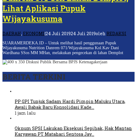
Lihat Aplikasi Pupuk
Wijayakusuma
DAERAH
,
EKONOMI
|
24 Juli 2019
24 Juli 2019
oleh
REDAKSI
SUARAMERDEKA.ID – Untuk melihat hasil penggunaan Pupuk
Wijayakusuma Nutrition Danrem 071/Wijayakusuma Kol.Kav Dani
Wardhana SSos MM MHan, melakukan pengecekan di lahan Demplot
BERITA TERKINI
PP GPI Tunjuk Sadam Hardi Pimpin Maluku Utara,
Awali Babak Baru Konsolidasi Kade…
1 jam lalu
Oknum SPSI Lakukan Eksekusi Sepihak, Hak Mantan
Karyawan PT Matahari Sentosa Jay…