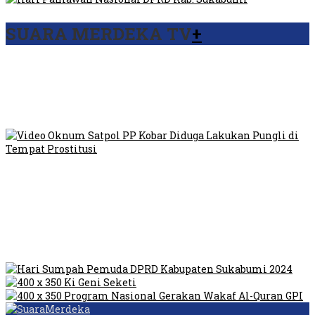
SUARA MERDEKA TV
+
Viral Video Ada Setoran RSUD Bogor Kepada Billabong,
Sekretaris GPI: Kedua Tokoh…
Viral, Ratusan Ojol Geruduk Balaikota DKI Jakarta
Video Oknum Satpol PP Kobar Diduga Lakukan Pungli di
Tempat Prostitusi
Dilarang Kibarkan Sangsaka Merah Putih di Jembatan PIK,
LMP: Ini Masih Teritoria…
Humas Pembangunan Pasar Sibolga Nauli Halangi Tugas
Wartawan Lakukan Peliputan