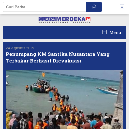
Skip
to
content
Menu
24 Agustus 2019
Penumpang KM Santika Nusantara Yang
Terbakar Berhasil Dievakuasi