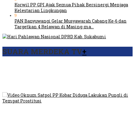
Korwil PP GPI Ajak Semua Pihak Bersinergi Menjaga
Kelestarian Lingkungan
9
PAN Banyuwangi Gelar Musyawarah Cabang Ke-6 dan
Targetkan 4 Relawan di Masing-ma…
SUARA MERDEKA TV
+
Viral Video Ada Setoran RSUD Bogor Kepada Billabong,
Sekretaris GPI: Kedua Tokoh…
Viral, Ratusan Ojol Geruduk Balaikota DKI Jakarta
Video Oknum Satpol PP Kobar Diduga Lakukan Pungli di
Tempat Prostitusi
Dilarang Kibarkan Sangsaka Merah Putih di Jembatan PIK,
LMP: Ini Masih Teritoria…