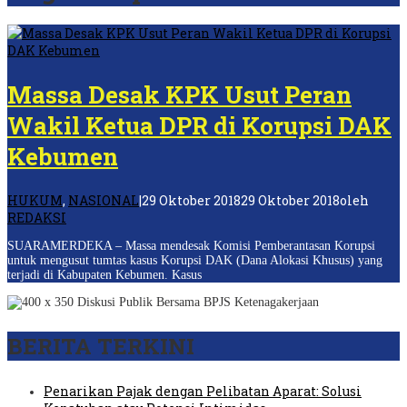
Massa Desak KPK Usut Peran
Wakil Ketua DPR di Korupsi DAK
Kebumen
HUKUM
,
NASIONAL
|
29 Oktober 2018
29 Oktober 2018
oleh
REDAKSI
SUARAMERDEKA – Massa mendesak Komisi Pemberantasan Korupsi
untuk mengusut tumtas kasus Korupsi DAK (Dana Alokasi Khusus) yang
terjadi di Kabupaten Kebumen. Kasus
BERITA TERKINI
Penarikan Pajak dengan Pelibatan Aparat: Solusi