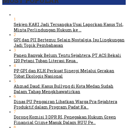
MOST POPULAR
1
Sekjen KAKI Jadi Tersangka Usai Laporkan Kasus Tol,
Minta Perlindungan Hukum ke …
2
GPI dan PII Bertemu: Selain Nostalgia, Isu Lingkungan
Jadi Topik Pembahasan
3
Panen Banyak Belum Tentu Sejahtera, PT ACS Bekali
120 Petani Tuban Literasi Keua…
4
PP GPI dan KLH Perkuat Sinergi Melalui Gerakan
Tobat Ekologis Nasional
5
Ahmad Daud: Kasus Bullyng di Kota Medan Sudah
Dalam Tahap Mengkhawatirkan
6
Dinas PU Pengairan Libatkan Warga Pra-Sejahtera
Produktif dalam Program Padat Ka…
7
Dorong Komisi 3 DPR RI, Penegakan Hukum Green
Financial Crime Masuk Dalam RUU Pe…
8