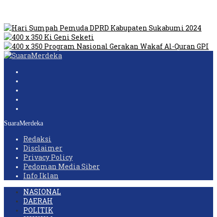
Humas Pembangunan Pasar Sibolga Nauli Halangi Tugas
Wartawan Lakukan Peliputan
SuaraMerdeka
Redaksi
Disclaimer
Privacy Policy
Pedoman Media Siber
Info Iklan
NASIONAL
DAERAH
POLITIK