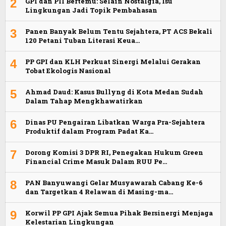
2
GPI dan PII Bertemu: Selain Nostalgia, Isu
Lingkungan Jadi Topik Pembahasan
3
Panen Banyak Belum Tentu Sejahtera, PT ACS Bekali
120 Petani Tuban Literasi Keua…
4
PP GPI dan KLH Perkuat Sinergi Melalui Gerakan
Tobat Ekologis Nasional
5
Ahmad Daud: Kasus Bullyng di Kota Medan Sudah
Dalam Tahap Mengkhawatirkan
6
Dinas PU Pengairan Libatkan Warga Pra-Sejahtera
Produktif dalam Program Padat Ka…
7
Dorong Komisi 3 DPR RI, Penegakan Hukum Green
Financial Crime Masuk Dalam RUU Pe…
8
PAN Banyuwangi Gelar Musyawarah Cabang Ke-6
dan Targetkan 4 Relawan di Masing-ma…
9
Korwil PP GPI Ajak Semua Pihak Bersinergi Menjaga
Kelestarian Lingkungan