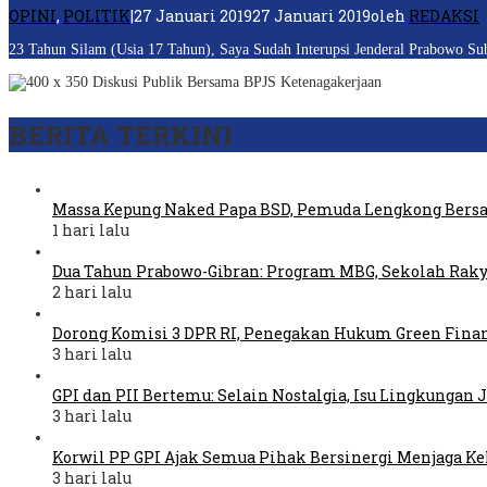
OPINI
,
POLITIK
|
27 Januari 2019
27 Januari 2019
oleh
REDAKSI
23 Tahun Silam (Usia 17 Tahun), Saya Sudah Interupsi Jenderal Prabowo Subi
BERITA TERKINI
Massa Kepung Naked Papa BSD, Pemuda Lengkong Bers
1 hari lalu
Dua Tahun Prabowo-Gibran: Program MBG, Sekolah Raky
2 hari lalu
Dorong Komisi 3 DPR RI, Penegakan Hukum Green Fina
3 hari lalu
GPI dan PII Bertemu: Selain Nostalgia, Isu Lingkungan
3 hari lalu
Korwil PP GPI Ajak Semua Pihak Bersinergi Menjaga K
3 hari lalu