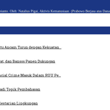
anto. Oleh: Natalius Pigai, Aktivis Kemanusiaan. (Prabowo Berjasa atas Dana
atu Ancam Turun dengan Kekuatan…
at, dan Bansos Panen Dukungan
ncial Crime Masuk Dalam RUU Pe…
 Jadi Topik Pembahasan
elestarian Lingkungan