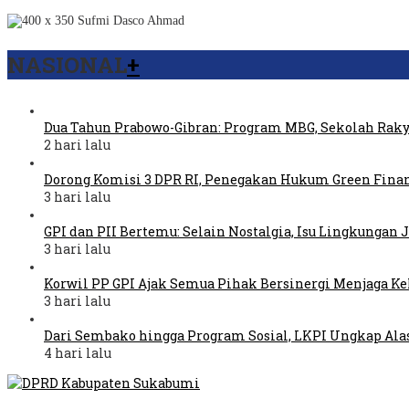
NASIONAL
+
Dua Tahun Prabowo-Gibran: Program MBG, Sekolah Raky
2 hari lalu
Dorong Komisi 3 DPR RI, Penegakan Hukum Green Fina
3 hari lalu
GPI dan PII Bertemu: Selain Nostalgia, Isu Lingkungan
3 hari lalu
Korwil PP GPI Ajak Semua Pihak Bersinergi Menjaga K
3 hari lalu
Dari Sembako hingga Program Sosial, LKPI Ungkap Ala
4 hari lalu