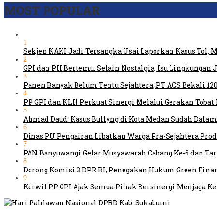
MOST POPULAR
1
Sekjen KAKI Jadi Tersangka Usai Laporkan Kasus Tol,
2
GPI dan PII Bertemu: Selain Nostalgia, Isu Lingkungan
3
Panen Banyak Belum Tentu Sejahtera, PT ACS Bekali 120
4
PP GPI dan KLH Perkuat Sinergi Melalui Gerakan Tobat 
5
Ahmad Daud: Kasus Bullyng di Kota Medan Sudah Dal
6
Dinas PU Pengairan Libatkan Warga Pra-Sejahtera Pro
7
PAN Banyuwangi Gelar Musyawarah Cabang Ke-6 dan Ta
8
Dorong Komisi 3 DPR RI, Penegakan Hukum Green Fina
9
Korwil PP GPI Ajak Semua Pihak Bersinergi Menjaga K