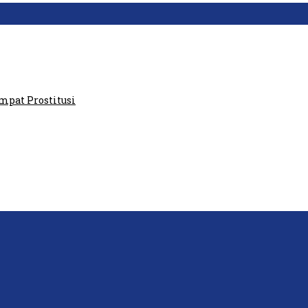
aris GPI: Kedua Tokoh…
at Prostitusi
P: Ini Masih Teritoria…
tawan Lakukan Peliputan