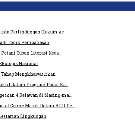
 Minta Perlindungan Hukum ke …
 Jadi Topik Pembahasan
 Petani Tuban Literasi Keua…
Ekologis Nasional
am Tahap Mengkhawatirkan
duktif dalam Program Padat Ka…
rgetkan 4 Relawan di Masing-ma…
ncial Crime Masuk Dalam RUU Pe…
elestarian Lingkungan