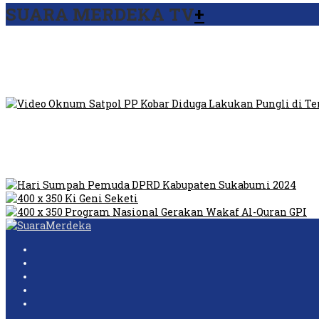
SUARA MERDEKA TV
+
Viral Video Ada Setoran RSUD Bogor Kepada Billabong, Sekret
Viral, Ratusan Ojol Geruduk Balaikota DKI Jakarta
Video Oknum Satpol PP Kobar Diduga Lakukan Pungli di Temp
Dilarang Kibarkan Sangsaka Merah Putih di Jembatan PIK, LM
Humas Pembangunan Pasar Sibolga Nauli Halangi Tugas War