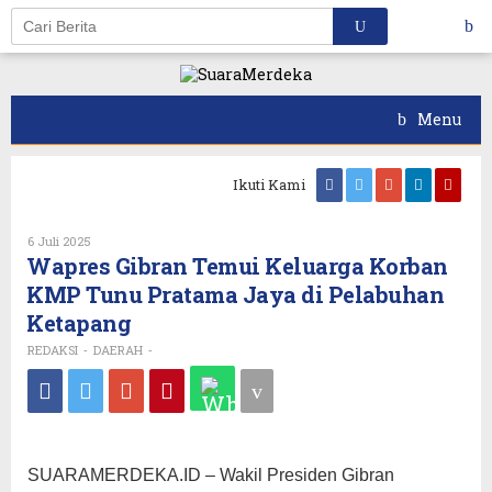
Skip
to
content
Menu
Ikuti Kami
6 Juli 2025
Oleh
REDAKSI
Wapres Gibran Temui Keluarga Korban
KMP Tunu Pratama Jaya di Pelabuhan
Ketapang
REDAKSI
DAERAH
-
-
SUARAMERDEKA.ID – Wakil Presiden Gibran