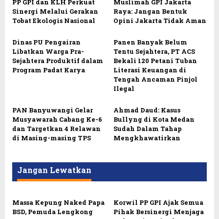
PP GPI dan KLH Perkuat
Muslimah GPI Jakarta
Sinergi Melalui Gerakan
Raya: Jangan Bentuk
Tobat Ekologis Nasional
Opini Jakarta Tidak Aman
Dinas PU Pengairan
Panen Banyak Belum
Libatkan Warga Pra-
Tentu Sejahtera, PT ACS
Sejahtera Produktif dalam
Bekali 120 Petani Tuban
Program Padat Karya
Literasi Keuangan di
Tengah Ancaman Pinjol
Ilegal
PAN Banyuwangi Gelar
Ahmad Daud: Kasus
Musyawarah Cabang Ke-6
Bullyng di Kota Medan
dan Targetkan 4 Relawan
Sudah Dalam Tahap
di Masing-masing TPS
Mengkhawatirkan
Jangan Lewatkan
Massa Kepung Naked Papa
Korwil PP GPI Ajak Semua
BSD, Pemuda Lengkong
Pihak Bersinergi Menjaga