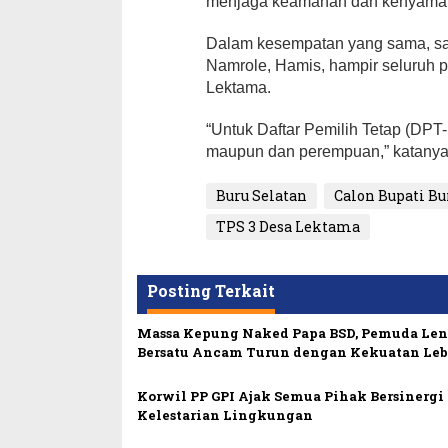
menjaga keamanan dan kenyamana
Dalam kesempatan yang sama, sa
Namrole, Hamis, hampir seluruh 
Lektama.
“Untuk Daftar Pemilih Tetap (DPT-r
maupun dan perempuan,” katany
Buru Selatan
Calon Bupati Bu
TPS 3 Desa Lektama
Posting Terkait
Massa Kepung Naked Papa BSD, Pemuda Le
Bersatu Ancam Turun dengan Kekuatan Leb
Korwil PP GPI Ajak Semua Pihak Bersinerg
Kelestarian Lingkungan