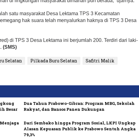
n di lingkungan masyarakat dimanan pun berada,” ujarnya.
lah satu masyarakat Desa Lektama TPS 3 Kecamatan
pemegang hak suara telah menyalurkan haknya di TPS 3 Desa
ed) di TPS 3 Desa Lektama ini berjumlah 200. Terdiri dari laki-
a.
(SMS)
ru Selatan
Pilkada Buru Selatan
Safitri Malik
ngkong
Dua Tahun Prabowo-Gibran: Program MBG, Sekolah
ih Besar
Rakyat, dan Bansos Panen Dukungan
i Menjaga
Dari Sembako hingga Program Sosial, LKPI Ungkap
Alasan Kepuasan Publik ke Prabowo Sentuh Angka
79,3%