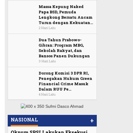
Massa Kepung Naked
Papa BSD, Pemuda
Lengkong Bersatu Ancam
Turun dengan Kekuatan…
2 Hari Lalu
Dua Tahun Prabowo-
Gibran: Program MBG,
Sekolah Rakyat, dan
Bansos Panen Dukungan
3 Hari Lalu
Dorong Komisi 3 DPR RI,
Penegakan Hukum Green
Financial Crime Masuk
Dalam RUU Pe…
4 Hari Lalu
NASIONAL
+
Oknum SPSI Lakukan Eksekusi