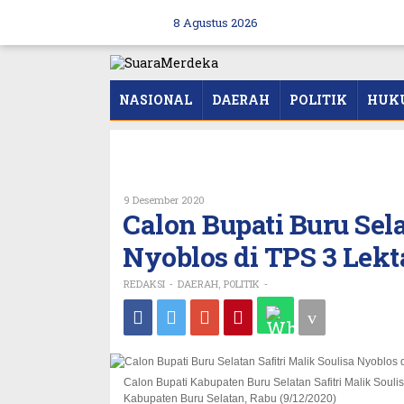
Skip
to
8 Agustus 2026
content
NASIONAL
DAERAH
POLITIK
HUK
Oleh
9 Desember 2020
REDAKSI
Calon Bupati Buru Sela
Nyoblos di TPS 3 Lek
REDAKSI
DAERAH
POLITIK
-
,
-
Calon Bupati Kabupaten Buru Selatan Safitri Malik Sou
Kabupaten Buru Selatan, Rabu (9/12/2020)