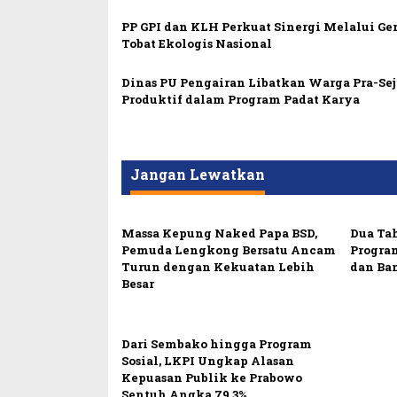
PP GPI dan KLH Perkuat Sinergi Melalui Ge
Tobat Ekologis Nasional
Dinas PU Pengairan Libatkan Warga Pra-Sej
Produktif dalam Program Padat Karya
Jangan Lewatkan
Massa Kepung Naked Papa BSD,
Dua Ta
Pemuda Lengkong Bersatu Ancam
Progra
Turun dengan Kekuatan Lebih
dan Ba
Besar
Dari Sembako hingga Program
Sosial, LKPI Ungkap Alasan
Kepuasan Publik ke Prabowo
Sentuh Angka 79,3%