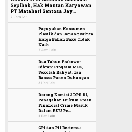
Sepihak, Hak Mantan Karyawan
PT Matahari Sentosa Jay…
7 Jam Lalu
Paguyuban Konsumen
Plastik dan Benang Minta
Harga Bahan Baku Tidak
Naik
7 Jam Lalu
Dua Tahun Prabowo-
Gibran: Program MBG,
Sekolah Rakyat, dan
Bansos Panen Dukungan
3 Hari Lalu
Dorong Komisi 3 DPR RI,
Penegakan Hukum Green
Financial Crime Masuk
Dalam RUU Pe…
4 Hari Lalu
GPI dan PII Bertemu: