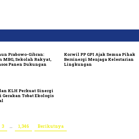
hun Prabowo-Gibran:
Korwil PP GPI Ajak Semua Pihak
m MBG, Sekolah Rakyat,
Bersinergi Menjaga Kelestarian
nsos Panen Dukungan
Lingkungan
dan KLH Perkuat Sinergi
i Gerakan Tobat Ekologis
al
3
…
1,346
Berikutnya