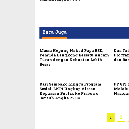
Baca Juga
Massa Kepung Naked Papa BSD,
Dua Ta
Pemuda Lengkong Bersatu Ancam
Progra
Turun dengan Kekuatan Lebih
dan Ba
Besar
Dari Sembako hingga Program
PP GPI 
Sosial, LKPI Ungkap Alasan
Melalu
Kepuasan Publik ke Prabowo
Nasion
Sentuh Angka 79,3%
1
2