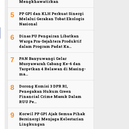
Mengkhawatirkan
5
PP GPI dan KLH Perkuat Sinergi
Melalui Gerakan Tobat Ekologis
Nasional
6
Dinas PU Pengairan Libatkan
Warga Pra-Sejahtera Produktif
dalam Program Padat Ka…
7
PAN Banyuwangi Gelar
Musyawarah Cabang Ke-6 dan
Targetkan 4 Relawan di Masing-
ma…
8
Dorong Komisi 3 DPR RI,
Penegakan Hukum Green
Financial Crime Masuk Dalam
RUU Pe…
9
Korwil PP GPI Ajak Semua Pihak
Bersinergi Menjaga Kelestarian
Lingkungan