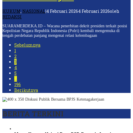
HUKUM
,
NASIONAL
|
4 Februari 2026
4 Februari 2026
oleh
REDAKSI
SUARAMERDEKA.ID – Wacana penerbitan dekrit presiden terkait posisi
Kepolisian Negara Republik Indonesia (Polri) kembali mengemuka di
tengah perdebatan panjang mengenai relasi kelembagaan
Sebelumnya
1
2
3
4
5
…
196
Berikutnya
BERITA TERKINI