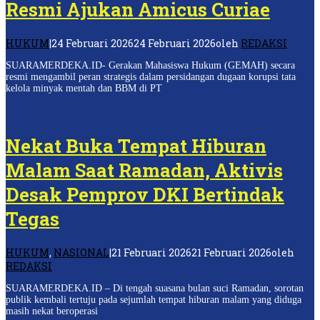
Resmi Ajukan Amicus Curiae
HUKUM
|
24 Februari 2026
24 Februari 2026
oleh
REDAKSI
SUARAMERDEKA.ID- Gerakan Mahasiswa Hukum (GEMAH) secara
resmi mengambil peran strategis dalam persidangan dugaan korupsi tata
kelola minyak mentah dan BBM di PT
Nekat Buka Tempat Hiburan
Malam Saat Ramadan, Aktivis
Desak Pemprov DKI Bertindak
Tegas
HUKUM
,
NASIONAL
|
21 Februari 2026
21 Februari 2026
oleh
REDAKSI
SUARAMERDEKA.ID – Di tengah suasana bulan suci Ramadan, sorotan
publik kembali tertuju pada sejumlah tempat hiburan malam yang diduga
masih nekat beroperasi