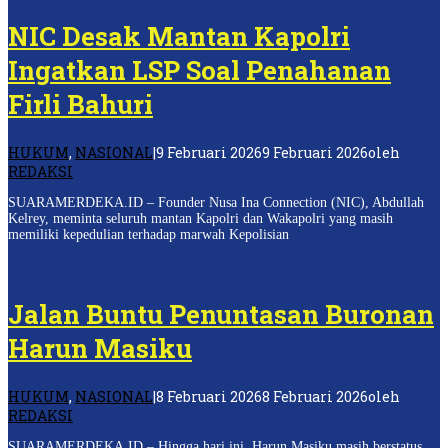
NIC Desak Mantan Kapolri
Ingatkan LSP Soal Penahanan
Firli Bahuri
HUKUM
,
NASIONAL
|
9 Februari 2026
9 Februari 2026
oleh
REDAKSI
SUARAMERDEKA.ID – Founder Nusa Ina Connection (NIC), Abdullah
Kelrey, meminta seluruh mantan Kapolri dan Wakapolri yang masih
memiliki kepedulian terhadap marwah Kepolisian
Jalan Buntu Penuntasan Buronan
Harun Masiku
HUKUM
,
NASIONAL
|
8 Februari 2026
8 Februari 2026
oleh
REDAKSI
SUARAMERDEKA.ID – Hingga hari ini, Harun Masiku masih berstatus