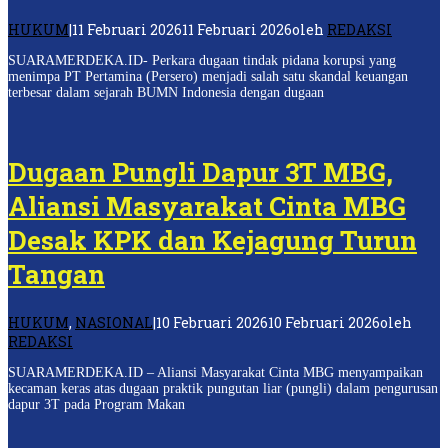
HUKUM
|
11 Februari 2026
11 Februari 2026
oleh
REDAKSI
SUARAMERDEKA.ID- Perkara dugaan tindak pidana korupsi yang
menimpa PT Pertamina (Persero) menjadi salah satu skandal keuangan
terbesar dalam sejarah BUMN Indonesia dengan dugaan
Dugaan Pungli Dapur 3T MBG,
Aliansi Masyarakat Cinta MBG
Desak KPK dan Kejagung Turun
Tangan
HUKUM
,
NASIONAL
|
10 Februari 2026
10 Februari 2026
oleh
REDAKSI
SUARAMERDEKA.ID – Aliansi Masyarakat Cinta MBG menyampaikan
kecaman keras atas dugaan praktik pungutan liar (pungli) dalam pengurusan
dapur 3T pada Program Makan