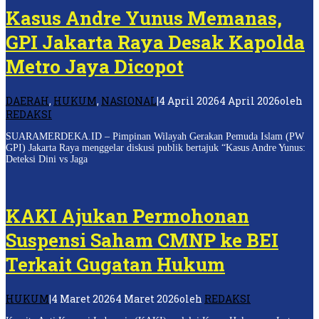
Kasus Andre Yunus Memanas,
GPI Jakarta Raya Desak Kapolda
Metro Jaya Dicopot
DAERAH
,
HUKUM
,
NASIONAL
|
4 April 2026
4 April 2026
oleh
REDAKSI
SUARAMERDEKA.ID – Pimpinan Wilayah Gerakan Pemuda Islam (PW
GPI) Jakarta Raya menggelar diskusi publik bertajuk “Kasus Andre Yunus:
Deteksi Dini vs Jaga
KAKI Ajukan Permohonan
Suspensi Saham CMNP ke BEI
Terkait Gugatan Hukum
HUKUM
|
4 Maret 2026
4 Maret 2026
oleh
REDAKSI