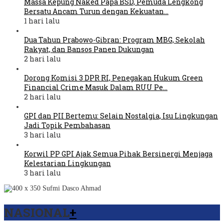
Massa Kepung Naked Papa BSD, Pemuda Lengkong
Bersatu Ancam Turun dengan Kekuatan…
1 hari lalu
Dua Tahun Prabowo-Gibran: Program MBG, Sekolah
Rakyat, dan Bansos Panen Dukungan
2 hari lalu
Dorong Komisi 3 DPR RI, Penegakan Hukum Green
Financial Crime Masuk Dalam RUU Pe…
2 hari lalu
GPI dan PII Bertemu: Selain Nostalgia, Isu Lingkungan
Jadi Topik Pembahasan
3 hari lalu
Korwil PP GPI Ajak Semua Pihak Bersinergi Menjaga
Kelestarian Lingkungan
3 hari lalu
NASIONAL
+