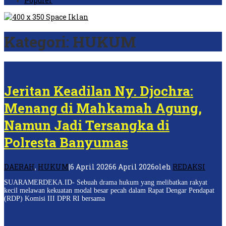
Populer
Kategori:
HUKUM
Jeritan Keadilan Ny. Djochra:
Menang di Mahkamah Agung,
Namun Jadi Tersangka di
Polresta Banyumas
DAERAH
,
HUKUM
|
6 April 2026
6 April 2026
oleh
REDAKSI
SUARAMERDEKA.ID- Sebuah drama hukum yang melibatkan rakyat
kecil melawan kekuatan modal besar pecah dalam Rapat Dengar Pendapat
(RDP) Komisi III DPR RI bersama