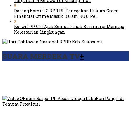
Targetkan 4 Relawan di Masing-ma…
8
Dorong Komisi 3 DPR RI, Penegakan Hukum Green
Financial Crime Masuk Dalam RUU Pe…
9
Korwil PP GPI Ajak Semua Pihak Bersinergi Menjaga
Kelestarian Lingkungan
SUARA MERDEKA TV
+
Viral Video Ada Setoran RSUD Bogor Kepada Billabong,
Sekretaris GPI: Kedua Tokoh…
Viral, Ratusan Ojol Geruduk Balaikota DKI Jakarta
Video Oknum Satpol PP Kobar Diduga Lakukan Pungli di
Tempat Prostitusi
Dilarang Kibarkan Sangsaka Merah Putih di Jembatan PIK,