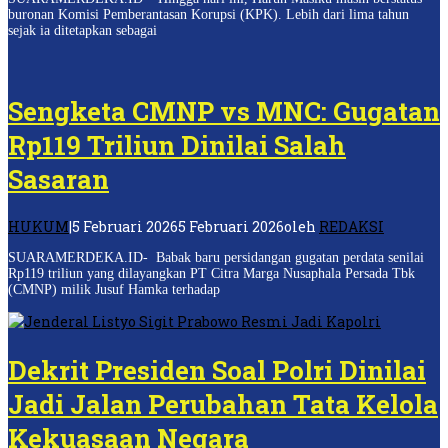
buronan Komisi Pemberantasan Korupsi (KPK). Lebih dari lima tahun
sejak ia ditetapkan sebagai
Sengketa CMNP vs MNC: Gugatan
Rp119 Triliun Dinilai Salah
Sasaran
HUKUM
|
5 Februari 2026
5 Februari 2026
oleh
REDAKSI
SUARAMERDEKA.ID- Babak baru persidangan gugatan perdata senilai
Rp119 triliun yang dilayangkan PT Citra Marga Nusaphala Persada Tbk
(CMNP) milik Jusuf Hamka terhadap
Dekrit Presiden Soal Polri Dinilai
Jadi Jalan Perubahan Tata Kelola
Kekuasaan Negara