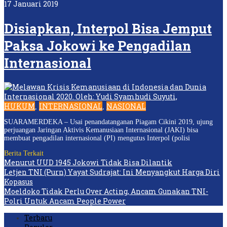
17 Januari 2019
Disiapkan, Interpol Bisa Jemput
Paksa Jokowi ke Pengadilan
Internasional
HUKUM
INTERNASIONAL
NASIONAL
,
,
SUARAMERDEKA – Usai penandatanganan Piagam Cikini 2019, ujung
perjuangan Jaringan Aktivis Kemanusiaan Internasional (JAKI) bisa
membuat pengadilan internasional (PI) mengutus Interpol (polisi
Berita Terkait
Menurut UUD 1945 Jokowi Tidak Bisa Dilantik
Letjen TNI (Purn) Yayat Sudrajat: Ini Menyangkut Harga Diri
Kopasus
Moeldoko Tidak Perlu Over Acting, Ancam Gunakan TNI-
Polri Untuk Ancam People Power
Terbaru