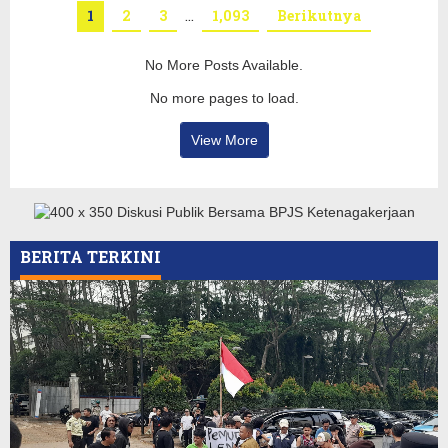
1
2
3
…
1,093
Berikutnya
No More Posts Available.
No more pages to load.
View More
BERITA TERKINI