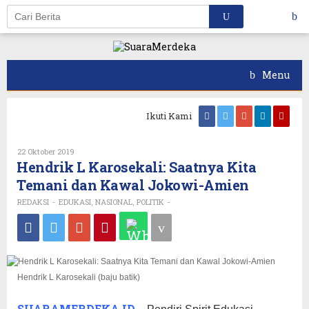
Skip
to
content
Menu
Ikuti Kami
Oleh
22 Oktober 2019
REDAKSI
Hendrik L Karosekali: Saatnya Kita
Temani dan Kawal Jokowi-Amien
REDAKSI
EDUKASI
NASIONAL
POLITIK
-
,
,
-
Hendrik L Karosekali (baju batik)
SUARAMERDEKA.ID