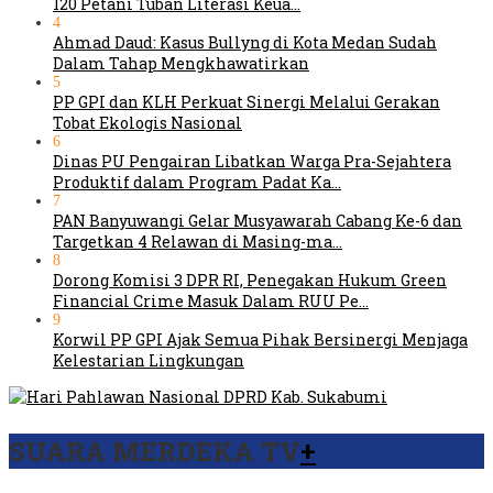
120 Petani Tuban Literasi Keua…
4
Ahmad Daud: Kasus Bullyng di Kota Medan Sudah
Dalam Tahap Mengkhawatirkan
5
PP GPI dan KLH Perkuat Sinergi Melalui Gerakan
Tobat Ekologis Nasional
6
Dinas PU Pengairan Libatkan Warga Pra-Sejahtera
Produktif dalam Program Padat Ka…
7
PAN Banyuwangi Gelar Musyawarah Cabang Ke-6 dan
Targetkan 4 Relawan di Masing-ma…
8
Dorong Komisi 3 DPR RI, Penegakan Hukum Green
Financial Crime Masuk Dalam RUU Pe…
9
Korwil PP GPI Ajak Semua Pihak Bersinergi Menjaga
Kelestarian Lingkungan
SUARA MERDEKA TV
+