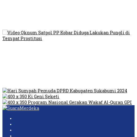
Viral Video Ada Setoran RSUD Bogor Kepada Billabong,
Sekretaris GPI: Kedua Tokoh…
Viral, Ratusan Ojol Geruduk Balaikota DKI Jakarta
Video Oknum Satpol PP Kobar Diduga Lakukan Pungli di
Tempat Prostitusi
Dilarang Kibarkan Sangsaka Merah Putih di Jembatan PIK,
LMP: Ini Masih Teritoria…
Humas Pembangunan Pasar Sibolga Nauli Halangi Tugas
Wartawan Lakukan Peliputan