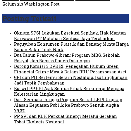
Kolumnis Washington Post
Posting Terkait
Oknum SPSI Lakukan Eksekusi Sepihak, Hak Mantan
Karyawan PT Matahari Sentosa Jaya Terabaikan
Paguyuban Konsumen Plastik dan Benang Minta Harga
Bahan Baku Tidak Naik
Dua Tahun Prabowo-Gibran: Program MBG, Sekolah
Rakyat, dan Bansos Panen Dukungan
Dorong Komisi 3 DPR RI, Penegakan Hukum Green
Financial Crime Masuk Dalam RUU Perampasan Aset
GPI dan PII Bertemu: Selain Nostalgia, Isu Lingkungan
Jadi Topik Pembahasan
Korwil PP GPI Ajak Semua Pihak Bersinergi Menjaga
Kelestarian Lingkungan
Dari Sembako hingga Program Sosial, LKPI Ungkap
Alasan Kepuasan Publik ke Prabowo Sentuh Angka
79,3%
PP GPI dan KLH Perkuat Sinergi Melalui Gerakan
Tobat Ekologis Nasional