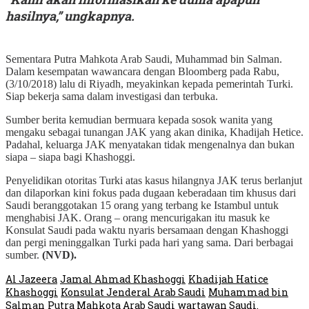
hasilnya,” ungkapnya.
Sementara Putra Mahkota Arab Saudi, Muhammad bin Salman.
Dalam kesempatan wawancara dengan Bloomberg pada Rabu,
(3/10/2018) lalu di Riyadh, meyakinkan kepada pemerintah Turki.
Siap bekerja sama dalam investigasi dan terbuka.
Sumber berita kemudian bermuara kepada sosok wanita yang
mengaku sebagai tunangan JAK yang akan dinika, Khadijah Hetice.
Padahal, keluarga JAK menyatakan tidak mengenalnya dan bukan
siapa – siapa bagi Khashoggi.
Penyelidikan otoritas Turki atas kasus hilangnya JAK terus berlanjut
dan dilaporkan kini fokus pada dugaan keberadaan tim khusus dari
Saudi beranggotakan 15 orang yang terbang ke Istambul untuk
menghabisi JAK. Orang – orang mencurigakan itu masuk ke
Konsulat Saudi pada waktu nyaris bersamaan dengan Khashoggi
dan pergi meninggalkan Turki pada hari yang sama. Dari berbagai
sumber.
(NVD).
Al Jazeera
Jamal Ahmad Khashoggi
Khadijah Hatice
Khashoggi
Konsulat Jenderal Arab Saudi
Muhammad bin
Salman
Putra Mahkota Arab Saudi
wartawan Saudi.