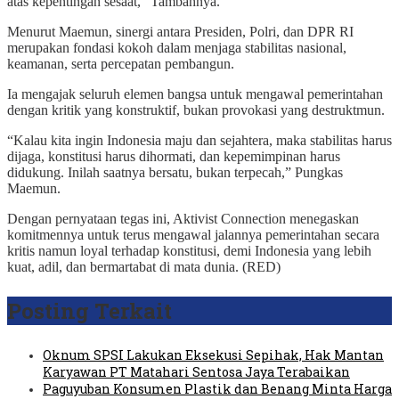
atas kepentingan sesaat,” Tambahnya.
Menurut Maemun, sinergi antara Presiden, Polri, dan DPR RI
merupakan fondasi kokoh dalam menjaga stabilitas nasional,
keamanan, serta percepatan pembangun.
Ia mengajak seluruh elemen bangsa untuk mengawal pemerintahan
dengan kritik yang konstruktif, bukan provokasi yang destruktmun.
“Kalau kita ingin Indonesia maju dan sejahtera, maka stabilitas harus
dijaga, konstitusi harus dihormati, dan kepemimpinan harus
didukung. Inilah saatnya bersatu, bukan terpecah,” Pungkas
Maemun.
Dengan pernyataan tegas ini, Aktivist Connection menegaskan
komitmennya untuk terus mengawal jalannya pemerintahan secara
kritis namun loyal terhadap konstitusi, demi Indonesia yang lebih
kuat, adil, dan bermartabat di mata dunia. (RED)
Posting Terkait
Oknum SPSI Lakukan Eksekusi Sepihak, Hak Mantan
Karyawan PT Matahari Sentosa Jaya Terabaikan
Paguyuban Konsumen Plastik dan Benang Minta Harga