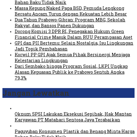
Bahan Baku Tidak Naik
Massa Kepung Naked Papa BSD, Pemuda Lengkong
Bersatu Ancam Turun dengan Kekuatan Lebih Besar
Dua Tahun Prabowo-Gibran: Program MBG, Sekolah
Rakyat, dan Bansos Panen Dukungan
Dorong Komisi 3 DPR RI, Penegakan Hukum Green
Financial Crime Masuk Dalam RUU Perampasan Aset
GPI dan PII Bertemu: Selain Nostalgia, Isu Lingkungan
Jadi Topik Pembahasan
Korwil PP GPI Ajak Semua Pihak Bersinergi Menjaga
Kelestarian Lingkungan
Dari Sembako hingga Program Sosial, LKPI Ungkap
Alasan Kepuasan Publik ke Prabowo Sentuh Angka
79,3%
Jangan Lewatkan
Oknum SPSI Lakukan Eksekusi Sepihak, Hak Mantan
Karyawan PT Matahari Sentosa Jaya Terabaikan
Paguyuban Konsumen Plastik dan Benang Minta Harga