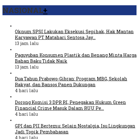
NASIONAL
+
Oknum SPSI Lakukan Eksekusi Sepihak, Hak Mantan
Karyawan PT Matahari Sentosa Jay…
13 jam lalu
Paguyuban Konsumen Plastik dan Benang Minta Harga
Bahan Baku Tidak Naik
13 jam lalu
Dua Tahun Prabowo-Gibran: Program MBG, Sekolah
Rakyat, dan Bansos Panen Dukungan
4 hari lalu
Dorong Komisi 3 DPR RI, Penegakan Hukum Green
Financial Crime Masuk Dalam RUU Pe…
4 hari lalu
GPI dan PII Bertemu: Selain Nostalgia, Isu Lingkungan
Jadi Topik Pembahasan
4 hari lalu