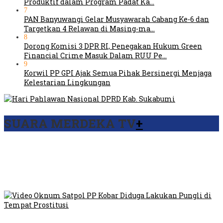
Produktif dalam Program Padat Ka…
7
PAN Banyuwangi Gelar Musyawarah Cabang Ke-6 dan
Targetkan 4 Relawan di Masing-ma…
8
Dorong Komisi 3 DPR RI, Penegakan Hukum Green
Financial Crime Masuk Dalam RUU Pe…
9
Korwil PP GPI Ajak Semua Pihak Bersinergi Menjaga
Kelestarian Lingkungan
SUARA MERDEKA TV
+
Viral Video Ada Setoran RSUD Bogor Kepada Billabong,
Sekretaris GPI: Kedua Tokoh…
Viral, Ratusan Ojol Geruduk Balaikota DKI Jakarta
Video Oknum Satpol PP Kobar Diduga Lakukan Pungli di