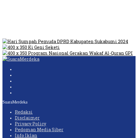
Tempat Prostitusi
Dilarang Kibarkan Sangsaka Merah Putih di Jembatan PIK,
LMP: Ini Masih Teritoria…
Humas Pembangunan Pasar Sibolga Nauli Halangi Tugas
Wartawan Lakukan Peliputan
SuaraMerdeka
Redaksi
Disclaimer
Privacy Policy
Pedoman Media Siber
Info Iklan