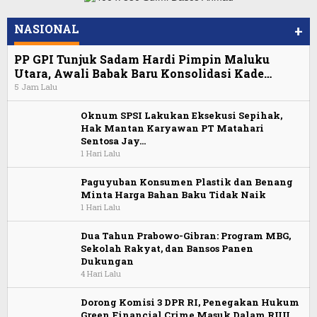
NASIONAL
+
PP GPI Tunjuk Sadam Hardi Pimpin Maluku
Utara, Awali Babak Baru Konsolidasi Kade…
5 Jam Lalu
Oknum SPSI Lakukan Eksekusi Sepihak,
Hak Mantan Karyawan PT Matahari
Sentosa Jay…
1 Hari Lalu
Paguyuban Konsumen Plastik dan Benang
Minta Harga Bahan Baku Tidak Naik
1 Hari Lalu
Dua Tahun Prabowo-Gibran: Program MBG,
Sekolah Rakyat, dan Bansos Panen
Dukungan
4 Hari Lalu
Dorong Komisi 3 DPR RI, Penegakan Hukum
Green Financial Crime Masuk Dalam RUU