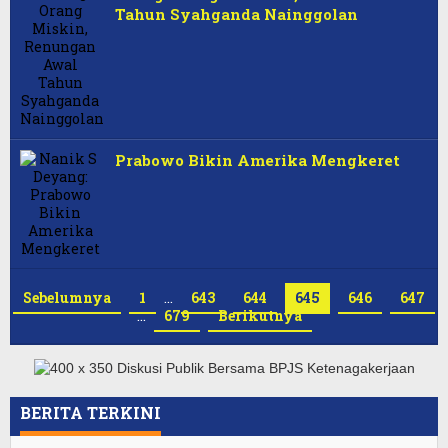
Tahun Syahganda Nainggolan
Prabowo Bikin Amerika Mengkeret
Sebelumnya
1
…
643
644
645
646
647
…
679
Berikutnya
BERITA TERKINI