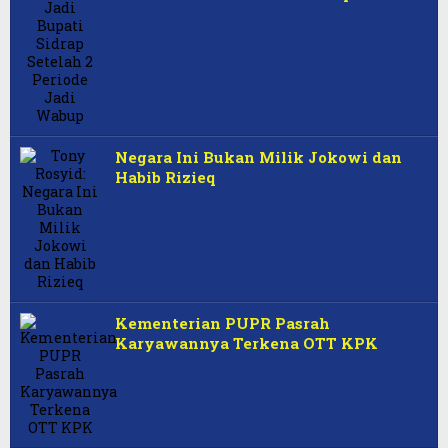
Negara Ini Bukan Milik Jokowi dan
Habib Rizieq
Kementerian PUPR Pasrah
Karyawannya Terkena OTT KPK
Dorong Komisi 3 DPR RI,
Penegakan Hukum Green
1 Muharam dan Tantangan Umat
Financial Crime Masuk Dalam
Islam di Era Modern, Oleh Rati
Pilar Maritim dalam Portofolio
Hardiknas dan Potret Buram