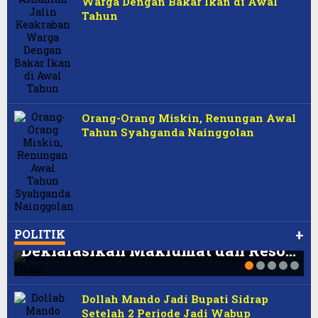
Warga Dengan Bakar Ikan di Awal
Tahun
Orang-Orang Miskin, Renungan Awal
Tahun Syahganda Nainggolan
Dua Tahun Prabowo-Gibran:
Dari Sembako hingga Program
Oknum Anggota DPRD DKI Ancam
Program MBG, Sekolah Rakyat,
Sosial, LKPI Ungkap Alasan
dan Tantang Polisi, FORMAPPI
GPI Bersama Elemen Pemuda,
dan Bansos Panen Dukungan
Kepuasan Publik ke Prabow…
Desak Sanksi Pemecatan
Mahasiswa, dan Pelajar
+
POLITIK
Deklarasikan Maklumat dan Reso…
Dollah Mando Jadi Bupati Sidrap
Setelah 2 Periode Jadi Wabup