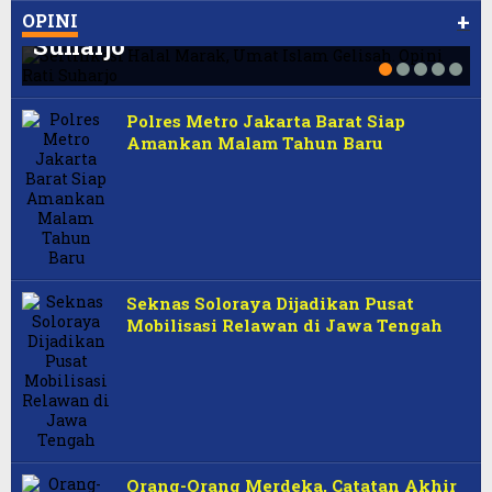
RUU Pe…
Suharjo
Strategis Danantara
Pendidikan Negeri, Opini Rati
+
OPINI
Suharjo
Polres Metro Jakarta Barat Siap
Amankan Malam Tahun Baru
Seknas Soloraya Dijadikan Pusat
Mobilisasi Relawan di Jawa Tengah
Orang-Orang Merdeka, Catatan Akhir