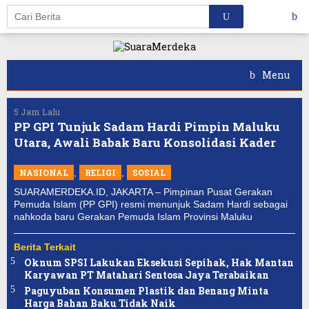
Skip
to
content
Menu
5 Jam Lalu
PP GPI Tunjuk Sadam Hardi Pimpin Maluku
Utara, Awali Babak Baru Konsolidasi Kader
NASIONAL
,
RELIGI
,
SOSIAL
SUARAMERDEKA.ID, JAKARTA – Pimpinan Pusat Gerakan
Pemuda Islam (PP GPI) resmi menunjuk Sadam Hardi sebagai
nahkoda baru Gerakan Pemuda Islam Provinsi Maluku
Berita Terkait
Oknum SPSI Lakukan Eksekusi Sepihak, Hak Mantan
Karyawan PT Matahari Sentosa Jaya Terabaikan
Paguyuban Konsumen Plastik dan Benang Minta
Harga Bahan Baku Tidak Naik