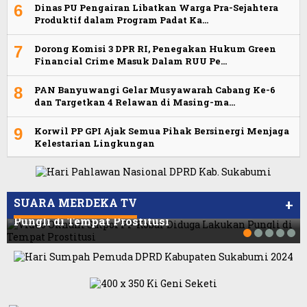
6
Dinas PU Pengairan Libatkan Warga Pra-Sejahtera
Produktif dalam Program Padat Ka…
7
Dorong Komisi 3 DPR RI, Penegakan Hukum Green
Financial Crime Masuk Dalam RUU Pe…
8
PAN Banyuwangi Gelar Musyawarah Cabang Ke-6
dan Targetkan 4 Relawan di Masing-ma…
9
Korwil PP GPI Ajak Semua Pihak Bersinergi Menjaga
Kelestarian Lingkungan
Viral Video Ada Setoran RSUD Bogor Kepada
Viral, Ratusan Ojol Geruduk Balaikota DKI
Billabong, Sekretaris GPI: Kedua Tokoh…
Jakarta
SUARA MERDEKA TV
+
Video Oknum Satpol PP Kobar Diduga Lakukan
Pungli di Tempat Prostitusi