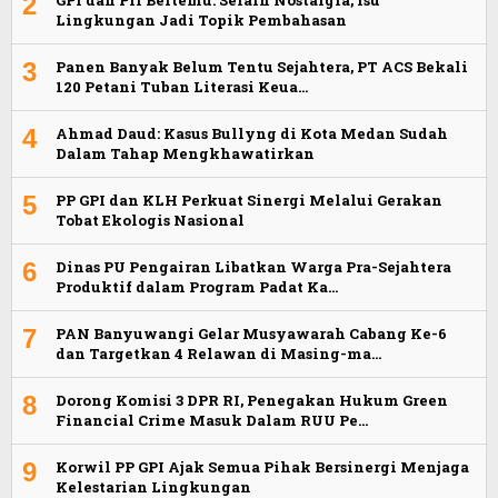
2
Lingkungan Jadi Topik Pembahasan
3
Panen Banyak Belum Tentu Sejahtera, PT ACS Bekali
120 Petani Tuban Literasi Keua…
4
Ahmad Daud: Kasus Bullyng di Kota Medan Sudah
Dalam Tahap Mengkhawatirkan
5
PP GPI dan KLH Perkuat Sinergi Melalui Gerakan
Tobat Ekologis Nasional
6
Dinas PU Pengairan Libatkan Warga Pra-Sejahtera
Produktif dalam Program Padat Ka…
7
PAN Banyuwangi Gelar Musyawarah Cabang Ke-6
dan Targetkan 4 Relawan di Masing-ma…
8
Dorong Komisi 3 DPR RI, Penegakan Hukum Green
Financial Crime Masuk Dalam RUU Pe…
9
Korwil PP GPI Ajak Semua Pihak Bersinergi Menjaga
Kelestarian Lingkungan