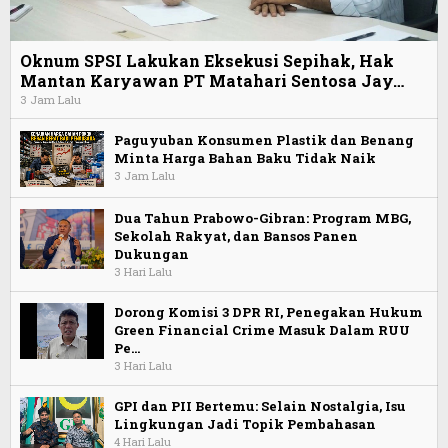
Oknum SPSI Lakukan Eksekusi Sepihak, Hak
Mantan Karyawan PT Matahari Sentosa Jay…
3 Jam Lalu
Paguyuban Konsumen Plastik dan Benang
Minta Harga Bahan Baku Tidak Naik
3 Jam Lalu
Dua Tahun Prabowo-Gibran: Program MBG,
Sekolah Rakyat, dan Bansos Panen
Dukungan
3 Hari Lalu
Dorong Komisi 3 DPR RI, Penegakan Hukum
Green Financial Crime Masuk Dalam RUU
Pe…
3 Hari Lalu
GPI dan PII Bertemu: Selain Nostalgia, Isu
Lingkungan Jadi Topik Pembahasan
4 Hari Lalu