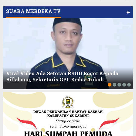
SUARA MERDEKA TV
+
Viral Video Ada Setoran RSUD Bogor Kepada
Billabong, Sekretaris GPI: Kedua Tokoh…