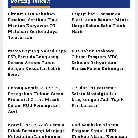
Posting Terkait
Oknum SPSI Lakukan
Paguyuban Konsumen
Eksekusi Sepihak, Hak
Plastik dan Benang Minta
Mantan Karyawan PT
Harga Bahan Baku Tidak
Matahari Sentosa Jaya
Naik
Terabaikan
Massa Kepung Naked Papa
Dua Tahun Prabowo-
BSD, Pemuda Lengkong
Gibran: Program MBG,
Bersatu Ancam Turun
Sekolah Rakyat, dan
dengan Kekuatan Lebih
Bansos Panen Dukungan
Besar
Dorong Komisi 3 DPR RI,
GPI dan PII Bertemu:
Penegakan Hukum Green
Selain Nostalgia, Isu
Financial Crime Masuk
Lingkungan Jadi Topik
Dalam RUU Perampasan
Pembahasan
Aset
Korwil PP GPI Ajak Semua
Dari Sembako hingga
Pihak Bersinergi Menjaga
Program Sosial, LKPI
Kelestarian Lingkungan
Ungkap Alasan Kepuasan