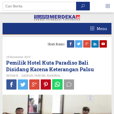
Skip
to
content
Menu
Ikuti Kami
Oleh
18 November 2019
REDAKSI
Pemilik Hotel Kuta Paradiso Bali
Disidang Karena Keterangan Palsu
REDAKSI
DAERAH
HUKUM
NASIONAL
-
,
,
-