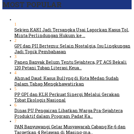
MOST POPULAR
1
Sekjen KAKI Jadi Tersangka Usai Laporkan Kasus Tol,
Minta Perlindungan Hukum ke …
2
GPI dan PII Bertemu: Selain Nostalgia, Isu Lingkungan
Jadi Topik Pembahasan
3
Panen Banyak Belum Tentu Sejahtera, PT ACS Bekali
120 Petani Tuban Literasi Keua…
4
Ahmad Daud: Kasus Bullyng di Kota Medan Sudah
Dalam Tahap Mengkhawatirkan
5
PP GPI dan KLH Perkuat Sinergi Melalui Gerakan
Tobat Ekologis Nasional
6
Dinas PU Pengairan Libatkan Warga Pra-Sejahtera
Produktif dalam Program Padat Ka…
7
PAN Banyuwangi Gelar Musyawarah Cabang Ke-6 dan
Targetkan 4 Relawan di Masing-ma…