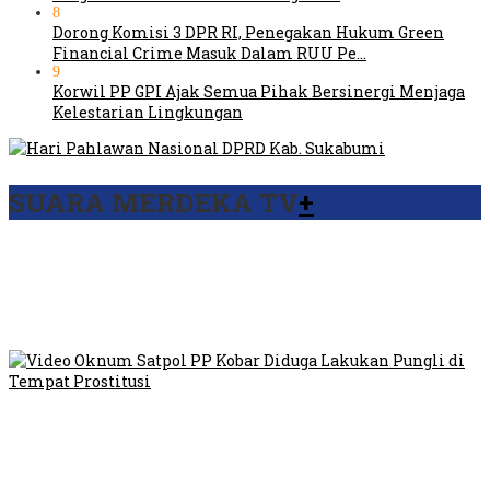
8
Dorong Komisi 3 DPR RI, Penegakan Hukum Green
Financial Crime Masuk Dalam RUU Pe…
9
Korwil PP GPI Ajak Semua Pihak Bersinergi Menjaga
Kelestarian Lingkungan
SUARA MERDEKA TV
+
Viral Video Ada Setoran RSUD Bogor Kepada Billabong,
Sekretaris GPI: Kedua Tokoh…
Viral, Ratusan Ojol Geruduk Balaikota DKI Jakarta
Video Oknum Satpol PP Kobar Diduga Lakukan Pungli di
Tempat Prostitusi
Dilarang Kibarkan Sangsaka Merah Putih di Jembatan PIK,
LMP: Ini Masih Teritoria…