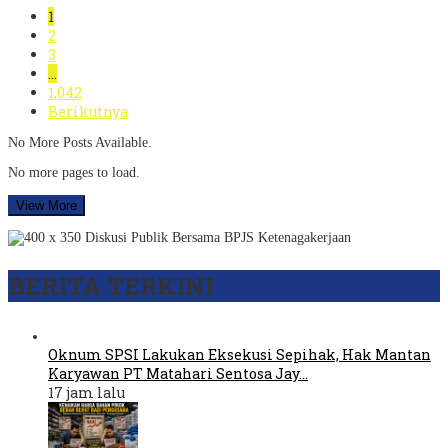
1
2
3
…
1,042
Berikutnya
No More Posts Available.
No more pages to load.
View More
BERITA TERKINI
Oknum SPSI Lakukan Eksekusi Sepihak, Hak Mantan
Karyawan PT Matahari Sentosa Jay…
17 jam lalu