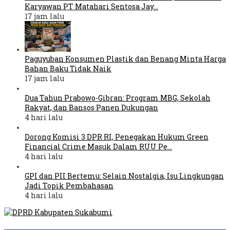
Karyawan PT Matahari Sentosa Jay…
17 jam lalu
Paguyuban Konsumen Plastik dan Benang Minta Harga
Bahan Baku Tidak Naik
17 jam lalu
Dua Tahun Prabowo-Gibran: Program MBG, Sekolah
Rakyat, dan Bansos Panen Dukungan
4 hari lalu
Dorong Komisi 3 DPR RI, Penegakan Hukum Green
Financial Crime Masuk Dalam RUU Pe…
4 hari lalu
GPI dan PII Bertemu: Selain Nostalgia, Isu Lingkungan
Jadi Topik Pembahasan
4 hari lalu