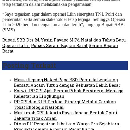
tetap tertanam dalam melaksanakan pengamanan.
“Saya tegaskan agar dalam operasi Lilin sinergitas TNI, Polri dan
pemerintah serta semua stakeholder tetap terjaga .Sehingga Operasi
Lilin 2020 berjalan dengan aman dan tertib”, ungkap Bupati SBB.
(SMS)
Bupati SBB
Drs. M. Yasin Payapo M.Pd
Natal dan Tahun Baru
Operasi Lilin
Polsek Seram Bagian Barat
Seram Bagian
Barat
Posting Terkait
Massa Kepung Naked Papa BSD, Pemuda Lengkong
Bersatu Ancam Turun dengan Kekuatan Lebih Besar
Korwil PP GPI Ajak Semua Pihak Bersinergi Menjaga
Kelestarian Lingkungan
PP GPI dan KLH Perkuat Sinergi Melalui Gerakan
Tobat Ekologis Nasional
Muslimah GPI Jakarta Raya: Jangan Bentuk Opini
Jakarta Tidak Aman
Dinas PU Pengairan Libatkan Warga Pra-Sejahtera
Produktif dalam Program Padat Karya