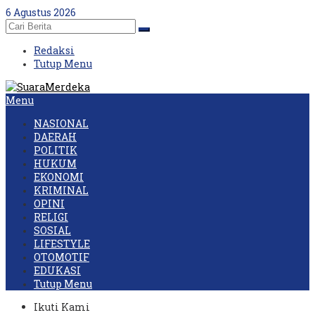
Skip
6 Agustus 2026
to
content
Redaksi
Tutup Menu
Menu
NASIONAL
DAERAH
POLITIK
HUKUM
EKONOMI
KRIMINAL
OPINI
RELIGI
SOSIAL
LIFESTYLE
OTOMOTIF
EDUKASI
Tutup Menu
Ikuti Kami