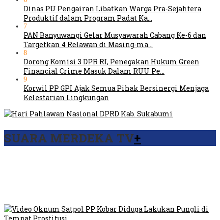
Dinas PU Pengairan Libatkan Warga Pra-Sejahtera
Produktif dalam Program Padat Ka…
7
PAN Banyuwangi Gelar Musyawarah Cabang Ke-6 dan
Targetkan 4 Relawan di Masing-ma…
8
Dorong Komisi 3 DPR RI, Penegakan Hukum Green
Financial Crime Masuk Dalam RUU Pe…
9
Korwil PP GPI Ajak Semua Pihak Bersinergi Menjaga
Kelestarian Lingkungan
SUARA MERDEKA TV
+
Viral Video Ada Setoran RSUD Bogor Kepada Billabong,
Sekretaris GPI: Kedua Tokoh…
Viral, Ratusan Ojol Geruduk Balaikota DKI Jakarta