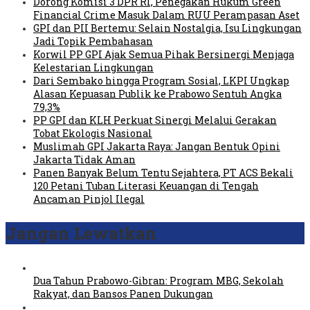
Dorong Komisi 3 DPR RI, Penegakan Hukum Green
Financial Crime Masuk Dalam RUU Perampasan Aset
GPI dan PII Bertemu: Selain Nostalgia, Isu Lingkungan
Jadi Topik Pembahasan
Korwil PP GPI Ajak Semua Pihak Bersinergi Menjaga
Kelestarian Lingkungan
Dari Sembako hingga Program Sosial, LKPI Ungkap
Alasan Kepuasan Publik ke Prabowo Sentuh Angka
79,3%
PP GPI dan KLH Perkuat Sinergi Melalui Gerakan
Tobat Ekologis Nasional
Muslimah GPI Jakarta Raya: Jangan Bentuk Opini
Jakarta Tidak Aman
Panen Banyak Belum Tentu Sejahtera, PT ACS Bekali
120 Petani Tuban Literasi Keuangan di Tengah
Ancaman Pinjol Ilegal
Jangan Lewatkan
Dua Tahun Prabowo-Gibran: Program MBG, Sekolah
Rakyat, dan Bansos Panen Dukungan