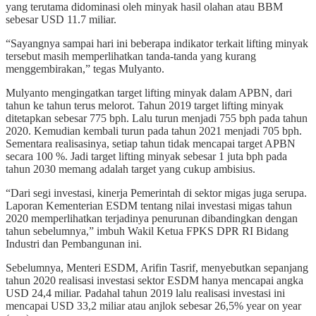
yang terutama didominasi oleh minyak hasil olahan atau BBM
sebesar USD 11.7 miliar.
“Sayangnya sampai hari ini beberapa indikator terkait lifting minyak
tersebut masih memperlihatkan tanda-tanda yang kurang
menggembirakan,” tegas Mulyanto.
Mulyanto mengingatkan target lifting minyak dalam APBN, dari
tahun ke tahun terus melorot. Tahun 2019 target lifting minyak
ditetapkan sebesar 775 bph. Lalu turun menjadi 755 bph pada tahun
2020. Kemudian kembali turun pada tahun 2021 menjadi 705 bph.
Sementara realisasinya, setiap tahun tidak mencapai target APBN
secara 100 %. Jadi target lifting minyak sebesar 1 juta bph pada
tahun 2030 memang adalah target yang cukup ambisius.
“Dari segi investasi, kinerja Pemerintah di sektor migas juga serupa.
Laporan Kementerian ESDM tentang nilai investasi migas tahun
2020 memperlihatkan terjadinya penurunan dibandingkan dengan
tahun sebelumnya,” imbuh Wakil Ketua FPKS DPR RI Bidang
Industri dan Pembangunan ini.
Sebelumnya, Menteri ESDM, Arifin Tasrif, menyebutkan sepanjang
tahun 2020 realisasi investasi sektor ESDM hanya mencapai angka
USD 24,4 miliar. Padahal tahun 2019 lalu realisasi investasi ini
mencapai USD 33,2 miliar atau anjlok sebesar 26,5% year on year