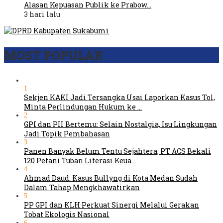
Alasan Kepuasan Publik ke Prabow…
3 hari lalu
MOST POPULAR
1
Sekjen KAKI Jadi Tersangka Usai Laporkan Kasus Tol,
Minta Perlindungan Hukum ke …
2
GPI dan PII Bertemu: Selain Nostalgia, Isu Lingkungan
Jadi Topik Pembahasan
3
Panen Banyak Belum Tentu Sejahtera, PT ACS Bekali
120 Petani Tuban Literasi Keua…
4
Ahmad Daud: Kasus Bullyng di Kota Medan Sudah
Dalam Tahap Mengkhawatirkan
5
PP GPI dan KLH Perkuat Sinergi Melalui Gerakan
Tobat Ekologis Nasional
6