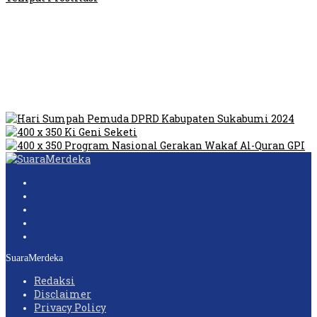
Video Oknum Satpol PP Kobar Diduga Lakukan Pungli di
Tempat Prostitusi
Dilarang Kibarkan Sangsaka Merah Putih di Jembatan PIK,
LMP: Ini Masih Teritoria…
Humas Pembangunan Pasar Sibolga Nauli Halangi Tugas
Wartawan Lakukan Peliputan
SuaraMerdeka
Redaksi
Disclaimer
Privacy Policy