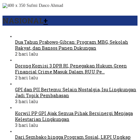
NASIONAL
+
Dua Tahun Prabowo-Gibran: Program MBG, Sekolah
Rakyat, dan Bansos Panen Dukungan
2 hari lalu
Dorong Komisi 3 DPR RI, Penegakan Hukum Green
Financial Crime Masuk Dalam RUU Pe…
2 hari lalu
GPI dan PII Bertemu: Selain Nostalgia, Isu Lingkungan
Jadi Topik Pembahasan
3 hari lalu
Korwil PP GPI Ajak Semua Pihak Bersinergi Menjaga
Kelestarian Lingkungan
3 hari lalu
Dari Sembako hingga Program Sosial, LKPI Ungkap