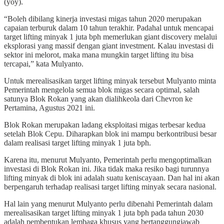
(yoy).
“Boleh dibilang kinerja investasi migas tahun 2020 merupakan
capaian terburuk dalam 10 tahun terakhir. Padahal untuk mencapai
target lifting minyak 1 juta bph memerlukan giant discovery melalui
eksplorasi yang massif dengan giant investment. Kalau investasi di
sektor ini melorot, maka mana mungkin target lifting itu bisa
tercapai,” kata Mulyanto.
Untuk merealisasikan target lifting minyak tersebut Mulyanto minta
Pemerintah mengelola semua blok migas secara optimal, salah
satunya Blok Rokan yang akan dialihkeola dari Chevron ke
Pertamina, Agustus 2021 ini.
Blok Rokan merupakan ladang eksploitasi migas terbesar kedua
setelah Blok Cepu. Diharapkan blok ini mampu berkontribusi besar
dalam realisasi target lifting minyak 1 juta bph.
Karena itu, menurut Mulyanto, Pemerintah perlu mengoptimalkan
investasi di Blok Rokan ini. Jika tidak maka resiko bagi turunnya
lifting minyak di blok ini adalah suatu keniscayaan. Dan hal ini akan
berpengaruh terhadap realisasi target lifting minyak secara nasional.
Hal lain yang menurut Mulyanto perlu dibenahi Pemerintah dalam
merealisasikan target lifting minyak 1 juta bph pada tahun 2030
adalah pembentukan lembaga khusus yang bertanggungjawab