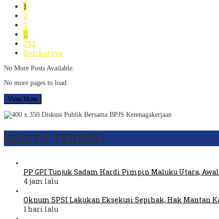
1
2
3
…
753
Berikutnya
No More Posts Available.
No more pages to load.
View More
BERITA TERKINI
PP GPI Tunjuk Sadam Hardi Pimpin Maluku Utara, Awal
4 jam lalu
Oknum SPSI Lakukan Eksekusi Sepihak, Hak Mantan Ka
1 hari lalu