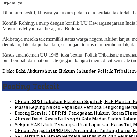
negaranya.
Di hukum positif, khususnya hukum pidana dan perdata, tak terlalu b
Konflik Rohingya mirip dengan konflik UU Kewarganegaraan India ki
Mayoritas Miyanmar, beragama Buddha.
Akibatnya mereka tak memiliki status warga negara. Akibat lanjut, 
demikian, tak ada pilihan lain, selain jadi teroris dan pemberontak, 
Kasus amandemen UU 1945, juga begitu. Politik Tribalisme menghapus
pun berubah dari nation state (negara bangsa) menjadi citizen state (
Djoko Edhi Abdurrahman
Hukum Inlander
Politik Tribalism
Posting Terkait
Oknum SPSI Lakukan Eksekusi Sepihak, Hak Mantan Ka
Massa Kepung Naked Papa BSD, Pemuda Lengkong Bersa
Dorong Komisi 3 DPR RI, Penegakan Hukum Green Fin
Ahmad Daud: Kasus Bullyng di Kota Medan Sudah Dal
Sekjen KAKI Jadi Tersangka Usai Laporkan Kasus Tol,
Oknum Anggota DPRD DKI Ancam dan Tantang Polisi, 
GPI Bersama Elemen Pemuda, Mahasiswa, dan Pelajar 