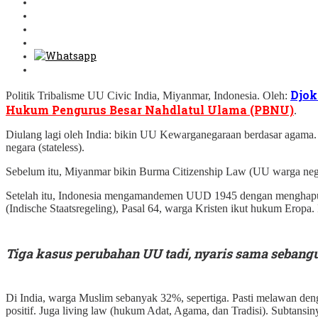
Djok
Politik Tribalisme UU Civic India, Miyanmar, Indonesia. Oleh:
Hukum Pengurus Besar Nahdlatul Ulama (PBNU)
.
Diulang lagi oleh India: bikin UU Kewarganegaraan berdasar agama. 
negara (stateless).
Sebelum itu, Miyanmar bikin Burma Citizenship Law (UU warga neg
Setelah itu, Indonesia mengamandemen UUD 1945 dengan menghapus 
(Indische Staatsregeling), Pasal 64, warga Kristen ikut hukum Eropa.
Tiga kasus perubahan UU tadi, nyaris sama sebangun
Di India, warga Muslim sebanyak 32%, sepertiga. Pasti melawan de
positif. Juga living law (hukum Adat, Agama, dan Tradisi). Subtansin