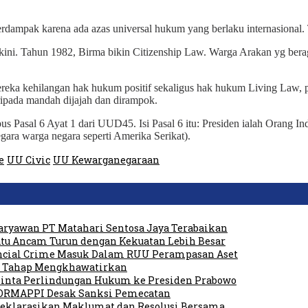
erdampak karena ada azas universal hukum yang berlaku internasional.
ni. Tahun 1982, Birma bikin Citizenship Law. Warga Arakan yg beraga
mereka kehilangan hak hukum positif sekaligus hak hukum Living Law,
daripada mandah dijajah dan dirampok.
 Pasal 6 Ayat 1 dari UUD45. Isi Pasal 6 itu: Presiden ialah Orang In
negara warga negara seperti Amerika Serikat).
e
UU Civic
UU Kewarganegaraan
ryawan PT Matahari Sentosa Jaya Terabaikan
tu Ancam Turun dengan Kekuatan Lebih Besar
ancial Crime Masuk Dalam RUU Perampasan Aset
am Tahap Mengkhawatirkan
 Minta Perlindungan Hukum ke Presiden Prabowo
FORMAPPI Desak Sanksi Pemecatan
Deklarasikan Maklumat dan Resolusi Bersama