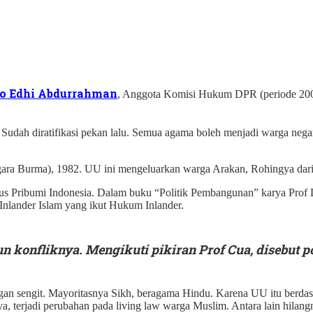
o Edhi Abdurrahman
, Anggota Komisi Hukum DPR (periode 20
Sudah diratifikasi pekan lalu. Semua agama boleh menjadi warga negar
ara Burma), 1982. UU ini mengeluarkan warga Arakan, Rohingya dar
Pribumi Indonesia. Dalam buku “Politik Pembangunan” karya Prof Da
 Inlander Islam yang ikut Hukum Inlander.
 konfliknya. Mengikuti pikiran Prof Cua, disebut po
ngan sengit. Mayoritasnya Sikh, beragama Hindu. Karena UU itu berd
ya, terjadi perubahan pada living law warga Muslim. Antara lain hilang