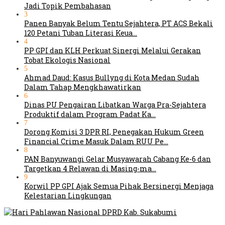
Jadi Topik Pembahasan
3
Panen Banyak Belum Tentu Sejahtera, PT ACS Bekali
120 Petani Tuban Literasi Keua…
4
PP GPI dan KLH Perkuat Sinergi Melalui Gerakan
Tobat Ekologis Nasional
5
Ahmad Daud: Kasus Bullyng di Kota Medan Sudah
Dalam Tahap Mengkhawatirkan
6
Dinas PU Pengairan Libatkan Warga Pra-Sejahtera
Produktif dalam Program Padat Ka…
7
Dorong Komisi 3 DPR RI, Penegakan Hukum Green
Financial Crime Masuk Dalam RUU Pe…
8
PAN Banyuwangi Gelar Musyawarah Cabang Ke-6 dan
Targetkan 4 Relawan di Masing-ma…
9
Korwil PP GPI Ajak Semua Pihak Bersinergi Menjaga
Kelestarian Lingkungan