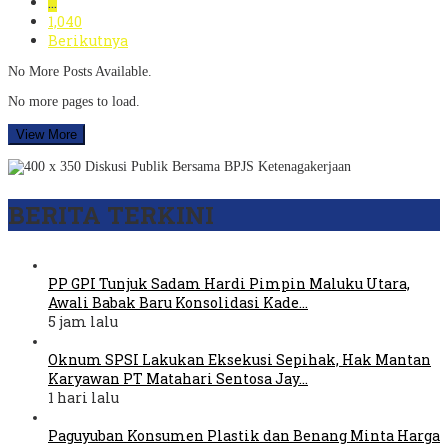
…
1,040
Berikutnya
No More Posts Available.
No more pages to load.
View More
BERITA TERKINI
PP GPI Tunjuk Sadam Hardi Pimpin Maluku Utara,
Awali Babak Baru Konsolidasi Kade…
5 jam lalu
Oknum SPSI Lakukan Eksekusi Sepihak, Hak Mantan
Karyawan PT Matahari Sentosa Jay…
1 hari lalu
Paguyuban Konsumen Plastik dan Benang Minta Harga