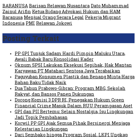
BARANUSA
Barisan Relawan Nusantara
Dato Muhammad
Zainul Arifin
Ketua Bidang Advokasi Hukum dan HAM
Baranusa
Menjual Orang Secara Legal
Pekerja Migrant
Indonesia
PMI
Relawan Jokowi
Posting Terkait
PP GPI Tunjuk Sadam Hardi Pimpin Maluku Utara,
Awali Babak Baru Konsolidasi Kader
Oknum SPSI Lakukan Eksekusi Sepihak, Hak Mantan
Karyawan PT Matahari Sentosa Jaya Terabaikan
Paguyuban Konsumen Plastik dan Benang Minta Harga
Bahan Baku Tidak Naik
Dua Tahun Prabowo-Gibran: Program MBG, Sekolah
Rakyat, dan Bansos Panen Dukungan
Dorong Komisi 3 DPR RI, Penegakan Hukum Green
Financial Crime Masuk Dalam RUU Perampasan Aset
GPI dan PII Bertemu: Selain Nostalgia, Isu Lingkungan
Jadi Topik Pembahasan
Korwil PP GPI Ajak Semua Pihak Bersinergi Menjaga
Kelestarian Lingkungan
Dari Sembako hingga Program Sosial, LKPI Ungkap