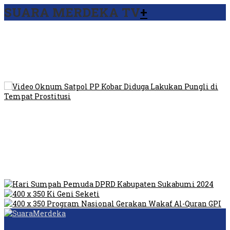
SUARA MERDEKA TV
+
Viral Video Ada Setoran RSUD Bogor Kepada Billabong,
Sekretaris GPI: Kedua Tokoh…
Viral, Ratusan Ojol Geruduk Balaikota DKI Jakarta
Video Oknum Satpol PP Kobar Diduga Lakukan Pungli di
Tempat Prostitusi
Dilarang Kibarkan Sangsaka Merah Putih di Jembatan PIK,
LMP: Ini Masih Teritoria…
Humas Pembangunan Pasar Sibolga Nauli Halangi Tugas
Wartawan Lakukan Peliputan