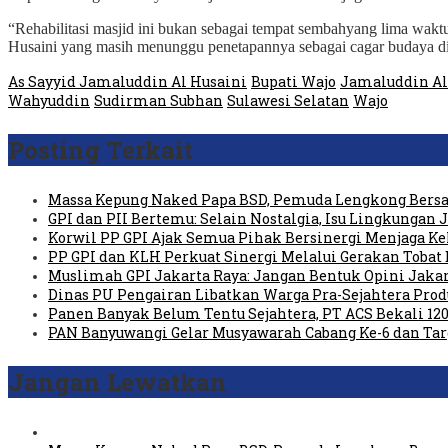
“Rehabilitasi masjid ini bukan sebagai tempat sembahyang lima waktu
Husaini yang masih menunggu penetapannya sebagai cagar budaya 
As Sayyid Jamaluddin Al Husaini
Bupati Wajo
Jamaluddin Al
Wahyuddin
Sudirman Subhan
Sulawesi Selatan
Wajo
Posting Terkait
Massa Kepung Naked Papa BSD, Pemuda Lengkong Bersa
GPI dan PII Bertemu: Selain Nostalgia, Isu Lingkungan
Korwil PP GPI Ajak Semua Pihak Bersinergi Menjaga K
PP GPI dan KLH Perkuat Sinergi Melalui Gerakan Tobat 
Muslimah GPI Jakarta Raya: Jangan Bentuk Opini Jaka
Dinas PU Pengairan Libatkan Warga Pra-Sejahtera Pro
Panen Banyak Belum Tentu Sejahtera, PT ACS Bekali 120
PAN Banyuwangi Gelar Musyawarah Cabang Ke-6 dan Ta
Jangan Lewatkan