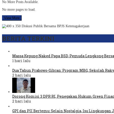
No More Posts Available.
No more pages to load.
View More
BERITA TERKINI
Massa Kepung Naked Papa BSD, Pemuda Lengkong Bers
1 hari lalu
Dua Tahun Prabowo-Gibran: Program MBG, Sekolah Raky
2 hari lalu
Dorong Komisi 3 DPR RI, Penegakan Hukum Green Fina
2 hari lalu
GPI dan PII Bertemu: Selain Nostalgia, Isu Lingkungan