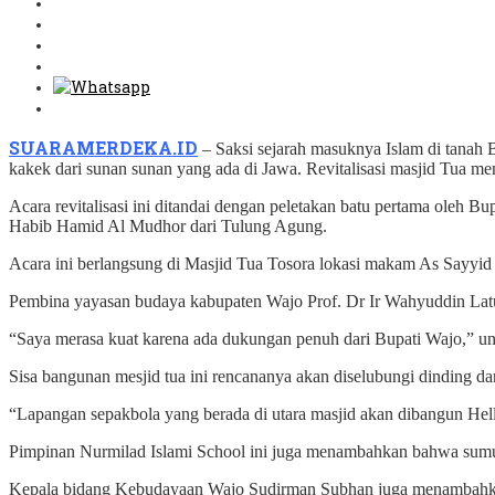
SUARAMERDEKA.ID
– Saksi sejarah masuknya Islam di tanah 
kakek dari sunan sunan yang ada di Jawa. Revitalisasi masjid Tua men
Acara revitalisasi ini ditandai dengan peletakan batu pertama oleh
Habib Hamid Al Mudhor dari Tulung Agung.
Acara ini berlangsung di Masjid Tua Tosora lokasi makam As Sayyid
Pembina yayasan budaya kabupaten Wajo Prof. Dr Ir Wahyuddin Latun
“Saya merasa kuat karena ada dukungan penuh dari Bupati Wajo,” un
Sisa bangunan mesjid tua ini rencananya akan diselubungi dinding da
“Lapangan sepakbola yang berada di utara masjid akan dibangun He
Pimpinan Nurmilad Islami School ini juga menambahkan bahwa sumur d
Kepala bidang Kebudayaan Wajo Sudirman Subhan juga menambahkan 