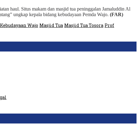
giatan haul. Situs makam dan masjid tua peninggalan Jamaluddin Al
atang” ungkap kepala bidang kebudayaan Pemda Wajo.
(FAR)
 Kebudayaan Wajo
Masjid Tua
Masjid Tua Tosora
Prof
gal