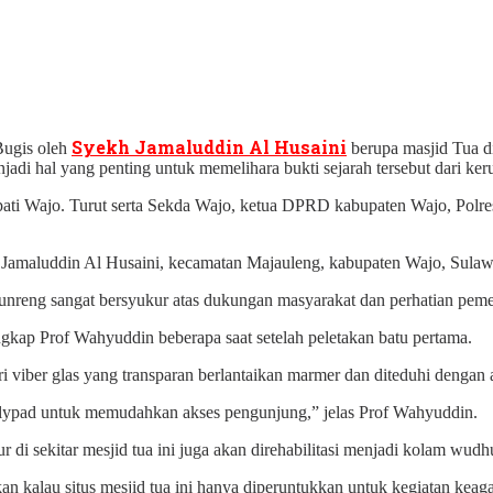
Syekh Jamaluddin Al Husaini
Bugis oleh
berupa masjid Tua 
jadi hal yang penting untuk memelihara bukti sejarah tersebut dari ker
 Bupati Wajo. Turut serta Sekda Wajo, ketua DPRD kabupaten Wajo, Po
 Jamaluddin Al Husaini, kecamatan Majauleng, kabupaten Wajo, Sulaw
reng sangat bersyukur atas dukungan masyarakat dan perhatian pemeri
gkap Prof Wahyuddin beberapa saat setelah peletakan batu pertama.
ri viber glas yang transparan berlantaikan marmer dan diteduhi dengan
llypad untuk memudahkan akses pengunjung,” jelas Prof Wahyuddin.
i sekitar mesjid tua ini juga akan direhabilitasi menjadi kolam wudh
kalau situs mesjid tua ini hanya diperuntukkan untuk kegiatan kea