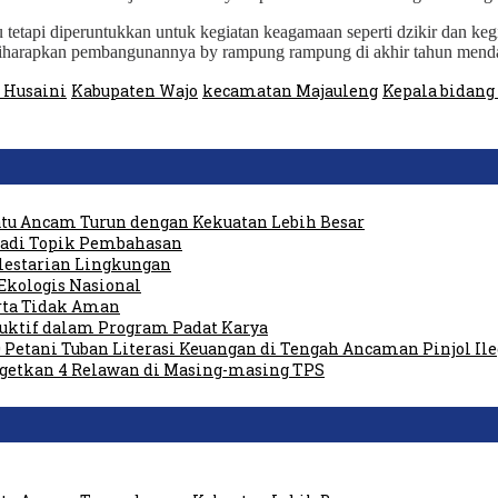
 tetapi diperuntukkan untuk kegiatan keagamaan seperti dzikir dan ke
diharapkan pembangunannya by rampung rampung di akhir tahun mend
 Husaini
Kabupaten Wajo
kecamatan Majauleng
Kepala bidang
tu Ancam Turun dengan Kekuatan Lebih Besar
 Jadi Topik Pembahasan
elestarian Lingkungan
Ekologis Nasional
rta Tidak Aman
duktif dalam Program Padat Karya
 Petani Tuban Literasi Keuangan di Tengah Ancaman Pinjol Ile
rgetkan 4 Relawan di Masing-masing TPS