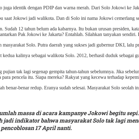
o juga identik dengan PDIP dan warna merah. Dari Solo Jokowi ke Jakar
u saat Jokowi jadi walikota. Dan di Solo ini nama Jokowi cemerlang seb
 lain. Sudah 12 tahun belum ada kabarnya. Itu bukan urusan presiden, k
arkan Pak Jokowi ke Jakarta? Entahlah. Silahkan tanyakan sendiri. It
ukan masyarakat Solo. Putra daerah yang sukses jadi gubernur DKI, la
at kedua kalinya sebagai walikota Solo. 2012, berhasil duduk sebagai
ujian tak lagi segenap gempita tahun-tahun sebelumnya. Jika sebelum
a para pencela itu. Siapa mereka? Rakyat yang kecewa terhadap kepe
h benar-benar redup. Eranya sudah selesai. Masyarakat Solo seolah in
t jumlah massa di acara kampanye Jokowi begitu sepi.
 jadi indikator bahwa masyarakat Solo tak lagi mend
 pencoblosan 17 April nanti.