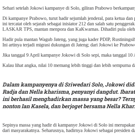
Sehari setelah Jokowi kampanye di Solo, giliran Prabowo berkampa
Di kampanye Prabowo, turut hadir sejumlah jenderal, para ketua dan p
ini tercatat oleh sejarah sebagai inisiator 212 dan salah satu pen
LASKAR TPS, mantan menpora dan KaKwarnas. Dihadiri pula oleh u
Hadir pula mantan Wagub Jateng, yang juga kader PDIP, Rustiningsih
Ini artinya terjadi migrasi dukungan di Jateng; dari Jokowi ke Prabow
Jika tanggal 9 April kampanye Jokowi di Solo sepi, maka tanggal 10
Kalau lihat angka, nilai 10 memang lebih tinggi dan lebih sempurna d
Dalam kampanyenya di Sriwedari Solo, Jokowi di
Radja dan Nella kharisma, penyanyi dangdut. Ibarat 
ini berhasil menghadirkan massa yang besar? Ternya
nonton Ian Kasela, dan berjoget bersama Nella Khar
Sepinya massa yang hadir di kampanye Jokowi di Solo ini merupaka
dari masyarakatnya. Seharusnya, hadirnya Jokowi sebagai presiden da