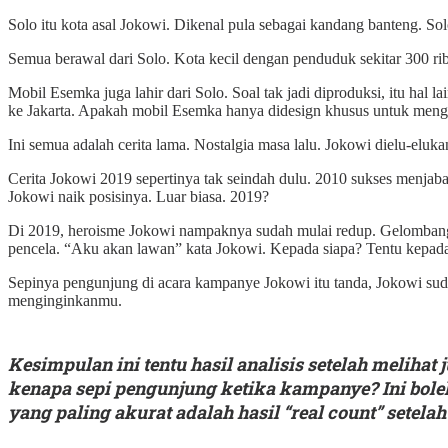
Solo itu kota asal Jokowi. Dikenal pula sebagai kandang banteng. Sol
Semua berawal dari Solo. Kota kecil dengan penduduk sekitar 300 rib
Mobil Esemka juga lahir dari Solo. Soal tak jadi diproduksi, itu hal
ke Jakarta. Apakah mobil Esemka hanya didesign khusus untuk mengant
Ini semua adalah cerita lama. Nostalgia masa lalu. Jokowi dielu-el
Cerita Jokowi 2019 sepertinya tak seindah dulu. 2010 sukses menjab
Jokowi naik posisinya. Luar biasa. 2019?
Di 2019, heroisme Jokowi nampaknya sudah mulai redup. Gelombang p
pencela. “Aku akan lawan” kata Jokowi. Kepada siapa? Tentu kepad
Sepinya pengunjung di acara kampanye Jokowi itu tanda, Jokowi suda
menginginkanmu.
Kesimpulan ini tentu hasil analisis setelah meliha
kenapa sepi pengunjung ketika kampanye? Ini boleh
yang paling akurat adalah hasil “real count” setelah