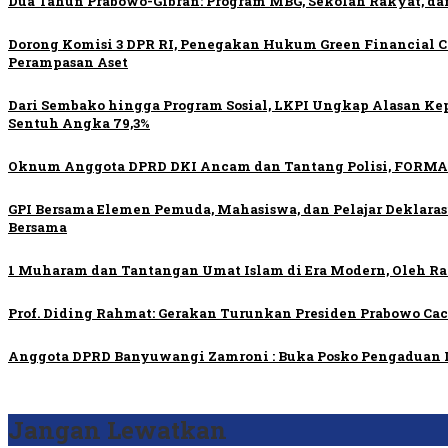
Dua Tahun Prabowo-Gibran: Program MBG, Sekolah Rakyat, d
Dorong Komisi 3 DPR RI, Penegakan Hukum Green Financial
Perampasan Aset
Dari Sembako hingga Program Sosial, LKPI Ungkap Alasan Ke
Sentuh Angka 79,3%
Oknum Anggota DPRD DKI Ancam dan Tantang Polisi, FORMA
GPI Bersama Elemen Pemuda, Mahasiswa, dan Pelajar Deklara
Bersama
1 Muharam dan Tantangan Umat Islam di Era Modern, Oleh Rat
Prof. Diding Rahmat: Gerakan Turunkan Presiden Prabowo Ca
Anggota DPRD Banyuwangi Zamroni : Buka Posko Pengaduan 
Jangan Lewatkan