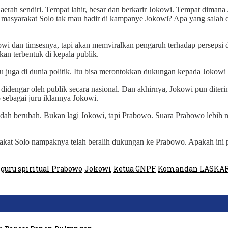
 di daerah sendiri. Tempat lahir, besar dan berkarir Jokowi. Tempat dima
 masyarakat Solo tak mau hadir di kampanye Jokowi? Apa yang salah 
i dan timsesnya, tapi akan memviralkan pengaruh terhadap persepsi dan
kan terbentuk di kepala publik.
u juga di dunia politik. Itu bisa merontokkan dukungan kepada Jokowi 
idengar oleh publik secara nasional. Dan akhirnya, Jokowi pun diterim
 sebagai juru iklannya Jokowi.
u sudah berubah. Bukan lagi Jokowi, tapi Prabowo. Suara Prabowo lebih 
kat Solo nampaknya telah beralih dukungan ke Prabowo. Apakah ini p
guru spiritual Prabowo
Jokowi
ketua GNPF
Komandan LASKAR