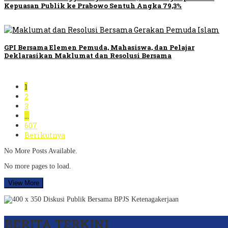
Kepuasan Publik ke Prabowo Sentuh Angka 79,3%
GPI Bersama Elemen Pemuda, Mahasiswa, dan Pelajar
Deklarasikan Maklumat dan Resolusi Bersama
1
2
3
…
607
Berikutnya
No More Posts Available.
No more pages to load.
View More
BERITA TERKINI