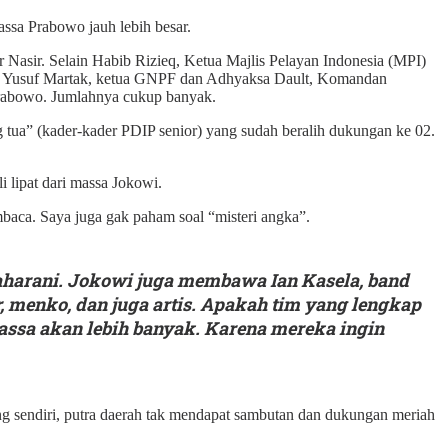
ssa Prabowo jauh lebih besar.
ar Nasir. Selain Habib Rizieq, Ketua Majlis Pelayan Indonesia (MPI)
Ustaz Yusuf Martak, ketua GNPF dan Adhyaksa Dault, Komandan
rabowo. Jumlahnya cukup banyak.
 tua” (kader-kader PDIP senior) yang sudah beralih dukungan ke 02.
 lipat dari massa Jokowi.
embaca. Saya juga gak paham soal “misteri angka”.
harani. Jokowi juga membawa Ian Kasela, band
r, menko, dan juga artis. Apakah tim yang lengkap
massa akan lebih banyak. Karena mereka ingin
g sendiri, putra daerah tak mendapat sambutan dan dukungan meriah