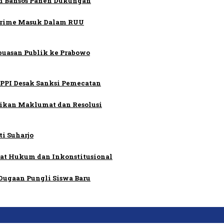
an Bansos Panen Dukungan
 Crime Masuk Dalam RUU
puasan Publik ke Prabowo
PPI Desak Sanksi Pemecatan
sikan Maklumat dan Resolusi
i Suharjo
cat Hukum dan Inkonstitusional
Dugaan Pungli Siswa Baru