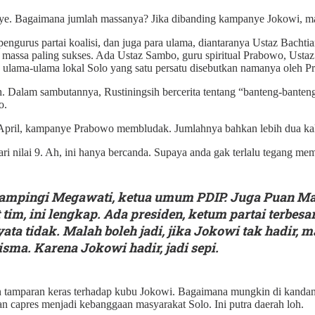
nye. Bagaimana jumlah massanya? Jika dibanding kampanye Jokowi, ma
engurus partai koalisi, dan juga para ulama, diantaranya Ustaz Bachti
ggerak massa paling sukses. Ada Ustaz Sambo, guru spiritual Prabowo, 
lama-ulama lokal Solo yang satu persatu disebutkan namanya oleh P
. Dalam sambutannya, Rustiningsih bercerita tentang “banteng-banteng
o.
 April, kampanye Prabowo membludak. Jumlahnya bahkan lebih dua kali
ari nilai 9. Ah, ini hanya bercanda. Supaya anda gak terlalu tegang m
dampingi Megawati, ketua umum PDIP. Juga Puan Ma
tim, ini lengkap. Ada presiden, ketum partai terbesa
ta tidak. Malah boleh jadi, jika Jokowi tak hadir, 
isma. Karena Jokowi hadir, jadi sepi.
n tamparan keras terhadap kubu Jokowi. Bagaimana mungkin di kandan
n capres menjadi kebanggaan masyarakat Solo. Ini putra daerah loh.