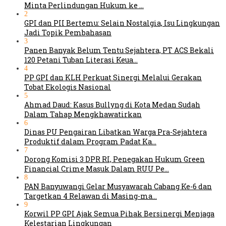
Minta Perlindungan Hukum ke …
2
GPI dan PII Bertemu: Selain Nostalgia, Isu Lingkungan
Jadi Topik Pembahasan
3
Panen Banyak Belum Tentu Sejahtera, PT ACS Bekali
120 Petani Tuban Literasi Keua…
4
PP GPI dan KLH Perkuat Sinergi Melalui Gerakan
Tobat Ekologis Nasional
5
Ahmad Daud: Kasus Bullyng di Kota Medan Sudah
Dalam Tahap Mengkhawatirkan
6
Dinas PU Pengairan Libatkan Warga Pra-Sejahtera
Produktif dalam Program Padat Ka…
7
Dorong Komisi 3 DPR RI, Penegakan Hukum Green
Financial Crime Masuk Dalam RUU Pe…
8
PAN Banyuwangi Gelar Musyawarah Cabang Ke-6 dan
Targetkan 4 Relawan di Masing-ma…
9
Korwil PP GPI Ajak Semua Pihak Bersinergi Menjaga
Kelestarian Lingkungan