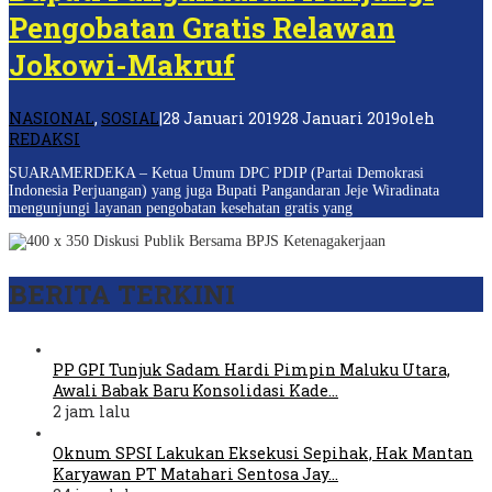
Pengobatan Gratis Relawan
Jokowi-Makruf
NASIONAL
,
SOSIAL
|
28 Januari 2019
28 Januari 2019
oleh
REDAKSI
SUARAMERDEKA – Ketua Umum DPC PDIP (Partai Demokrasi
Indonesia Perjuangan) yang juga Bupati Pangandaran Jeje Wiradinata
mengunjungi layanan pengobatan kesehatan gratis yang
BERITA TERKINI
PP GPI Tunjuk Sadam Hardi Pimpin Maluku Utara,
Awali Babak Baru Konsolidasi Kade…
2 jam lalu
Oknum SPSI Lakukan Eksekusi Sepihak, Hak Mantan
Karyawan PT Matahari Sentosa Jay…