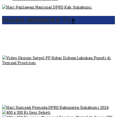
SUARA MERDEKA TV
+
Viral Video Ada Setoran RSUD Bogor Kepada Billabong,
Sekretaris GPI: Kedua Tokoh…
Viral, Ratusan Ojol Geruduk Balaikota DKI Jakarta
Video Oknum Satpol PP Kobar Diduga Lakukan Pungli di
Tempat Prostitusi
Dilarang Kibarkan Sangsaka Merah Putih di Jembatan PIK,
LMP: Ini Masih Teritoria…
Humas Pembangunan Pasar Sibolga Nauli Halangi Tugas
Wartawan Lakukan Peliputan