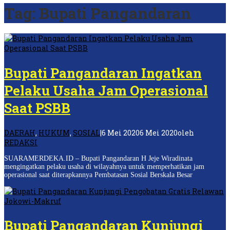
Tag:
Bupati Pangandaran
Bupati Pangandaran Ingatkan
Pelaku Usaha Jam Operasional
Saat PSBB
DAERAH
,
HUKUM
,
SOSIAL
|
6 Mei 2020
6 Mei 2020
oleh
REDAKSI
SUARAMERDEKA.ID – Bupati Pangandaran H Jeje Wiradinata
mengingatkan pelaku usaha di wilayahnya untuk memperhatikan jam
operasional saat diterapkannya Pembatasan Sosial Berskala Besar
Bupati Pangandaran Kunjungi