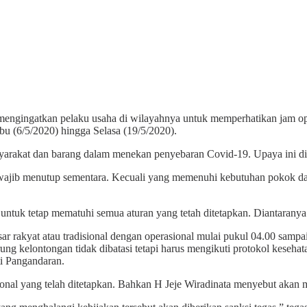
mengingatkan pelaku usaha di wilayahnya untuk memperhatikan jam ope
 (6/5/2020) hingga Selasa (19/5/2020).
yarakat dan barang dalam menekan penyebaran Covid-19. Upaya ini d
wajib menutup sementara. Kecuali yang memenuhi kebutuhan pokok dan
ntuk tetap mematuhi semua aturan yang tetah ditetapkan. Diantarany
sar rakyat atau tradisional dengan operasional mulai pukul 04.00 sa
ng kelontongan tidak dibatasi tetapi harus mengikuti protokol keseha
i Pangandaran.
nal yang telah ditetapkan. Bahkan H Jeje Wiradinata menyebut akan 