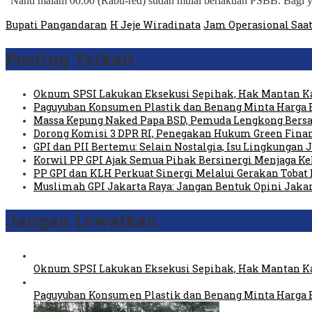
“Nanti malam 00.00 (Rabu-red) sudah mulai berlakuan PSBB. Bagi ya
Bupati Pangandaran
H Jeje Wiradinata
Jam Operasional Saa
Posting Terkait
Oknum SPSI Lakukan Eksekusi Sepihak, Hak Mantan Ka
Paguyuban Konsumen Plastik dan Benang Minta Harga 
Massa Kepung Naked Papa BSD, Pemuda Lengkong Bersa
Dorong Komisi 3 DPR RI, Penegakan Hukum Green Fin
GPI dan PII Bertemu: Selain Nostalgia, Isu Lingkungan
Korwil PP GPI Ajak Semua Pihak Bersinergi Menjaga K
PP GPI dan KLH Perkuat Sinergi Melalui Gerakan Tobat 
Muslimah GPI Jakarta Raya: Jangan Bentuk Opini Jaka
Jangan Lewatkan
Oknum SPSI Lakukan Eksekusi Sepihak, Hak Mantan Ka
Paguyuban Konsumen Plastik dan Benang Minta Harga 