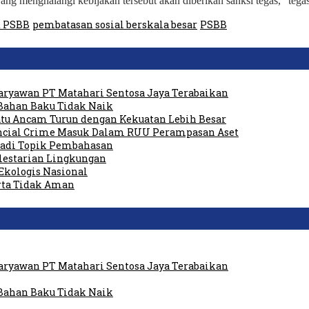
ng menghalangi kebijakan tersebut akan diberikan sanksi tegas,” tega
t PSBB
pembatasan sosial berskala besar
PSBB
ryawan PT Matahari Sentosa Jaya Terabaikan
Bahan Baku Tidak Naik
tu Ancam Turun dengan Kekuatan Lebih Besar
ancial Crime Masuk Dalam RUU Perampasan Aset
 Jadi Topik Pembahasan
elestarian Lingkungan
Ekologis Nasional
rta Tidak Aman
ryawan PT Matahari Sentosa Jaya Terabaikan
Bahan Baku Tidak Naik