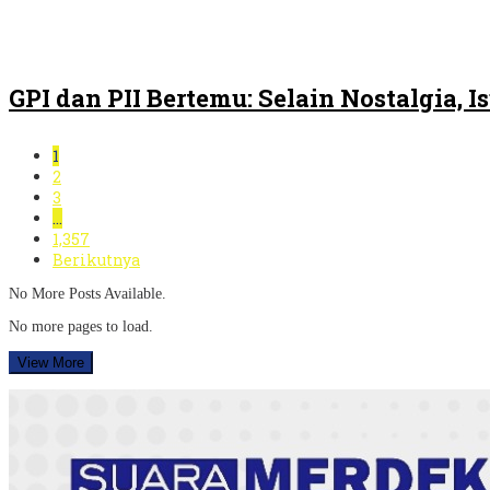
GPI dan PII Bertemu: Selain Nostalgia,
1
2
3
…
1,357
Berikutnya
No More Posts Available.
No more pages to load.
View More