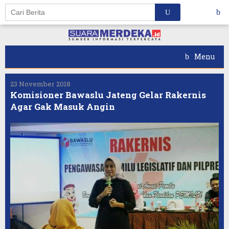
Skip
to
content
Menu
23 November 2018
Komisioner Bawaslu Jateng Gelar Rakernis
Agar Gak Masuk Angin