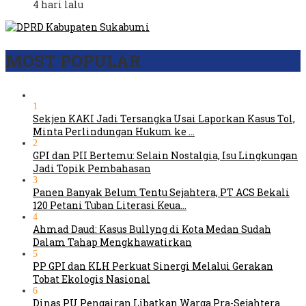
4 hari lalu
MOST POPULAR
1
Sekjen KAKI Jadi Tersangka Usai Laporkan Kasus Tol,
Minta Perlindungan Hukum ke …
2
GPI dan PII Bertemu: Selain Nostalgia, Isu Lingkungan
Jadi Topik Pembahasan
3
Panen Banyak Belum Tentu Sejahtera, PT ACS Bekali
120 Petani Tuban Literasi Keua…
4
Ahmad Daud: Kasus Bullyng di Kota Medan Sudah
Dalam Tahap Mengkhawatirkan
5
PP GPI dan KLH Perkuat Sinergi Melalui Gerakan
Tobat Ekologis Nasional
6
Dinas PU Pengairan Libatkan Warga Pra-Sejahtera