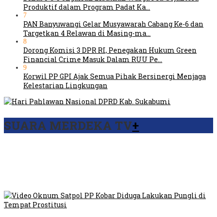
Produktif dalam Program Padat Ka…
7
PAN Banyuwangi Gelar Musyawarah Cabang Ke-6 dan
Targetkan 4 Relawan di Masing-ma…
8
Dorong Komisi 3 DPR RI, Penegakan Hukum Green
Financial Crime Masuk Dalam RUU Pe…
9
Korwil PP GPI Ajak Semua Pihak Bersinergi Menjaga
Kelestarian Lingkungan
SUARA MERDEKA TV
+
Viral Video Ada Setoran RSUD Bogor Kepada Billabong,
Sekretaris GPI: Kedua Tokoh…
Viral, Ratusan Ojol Geruduk Balaikota DKI Jakarta
Video Oknum Satpol PP Kobar Diduga Lakukan Pungli di