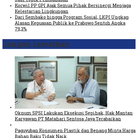
Korwil PP GPI Ajak Semua Pihak Bersinergi Menjaga
Kelestarian Lingkungan
Dari Sembako hingga Program Sosial, LKPI Ungkap
Alasan Kepuasan Publik ke Prabowo Sentuh Angka
79,3%
Jangan Lewatkan
Oknum SPSI Lakukan Eksekusi Sepihak, Hak Mantan
Karyawan PT Matahari Sentosa Jaya Terabaikan
Paguyuban Konsumen Plastik dan Benang Minta Harga
Bahan Baku Tidak Naik