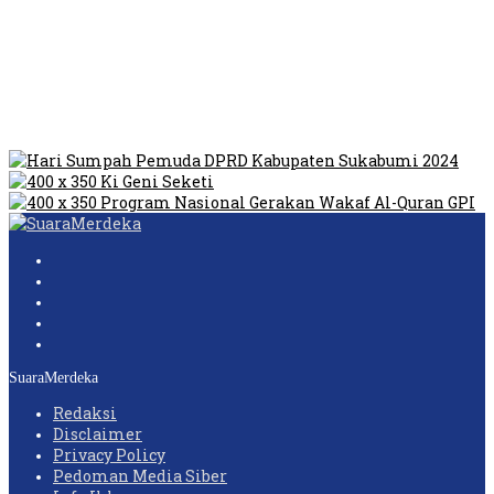
Tempat Prostitusi
Dilarang Kibarkan Sangsaka Merah Putih di Jembatan PIK,
LMP: Ini Masih Teritoria…
Humas Pembangunan Pasar Sibolga Nauli Halangi Tugas
Wartawan Lakukan Peliputan
SuaraMerdeka
Redaksi
Disclaimer
Privacy Policy
Pedoman Media Siber