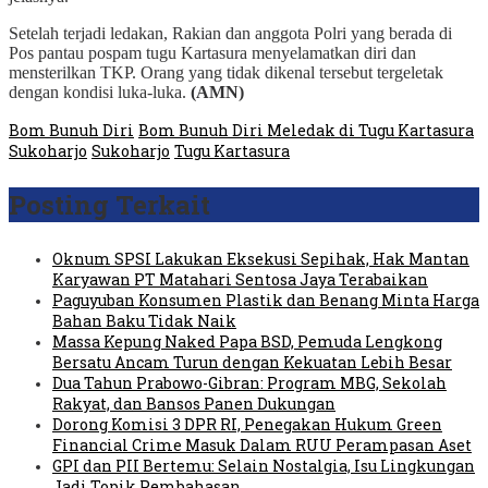
Setelah terjadi ledakan, Rakian dan anggota Polri yang berada di
Pos pantau pospam tugu Kartasura menyelamatkan diri dan
mensterilkan TKP. Orang yang tidak dikenal tersebut tergeletak
dengan kondisi luka-luka.
(AMN)
Bom Bunuh Diri
Bom Bunuh Diri Meledak di Tugu Kartasura
Sukoharjo
Sukoharjo
Tugu Kartasura
Posting Terkait
Oknum SPSI Lakukan Eksekusi Sepihak, Hak Mantan
Karyawan PT Matahari Sentosa Jaya Terabaikan
Paguyuban Konsumen Plastik dan Benang Minta Harga
Bahan Baku Tidak Naik
Massa Kepung Naked Papa BSD, Pemuda Lengkong
Bersatu Ancam Turun dengan Kekuatan Lebih Besar
Dua Tahun Prabowo-Gibran: Program MBG, Sekolah
Rakyat, dan Bansos Panen Dukungan
Dorong Komisi 3 DPR RI, Penegakan Hukum Green
Financial Crime Masuk Dalam RUU Perampasan Aset
GPI dan PII Bertemu: Selain Nostalgia, Isu Lingkungan
Jadi Topik Pembahasan