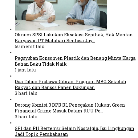
Oknum SPSI Lakukan Eksekusi Sepihak, Hak Mantan
Karyawan PT Matahari Sentosa Jay…
50 menit lalu
Paguyuban Konsumen Plastik dan Benang Minta Harga
Bahan Baku Tidak Naik
1 jam lalu
Dua Tahun Prabowo-Gibran: Program MBG, Sekolah
Rakyat, dan Bansos Panen Dukungan
3 hari lalu
Dorong Komisi 3 DPR RI, Penegakan Hukum Green
Financial Crime Masuk Dalam RUU Pe…
3 hari lalu
GPI dan PII Bertemu: Selain Nostalgia, Isu Lingkungan
Jadi Topik Pembahasan