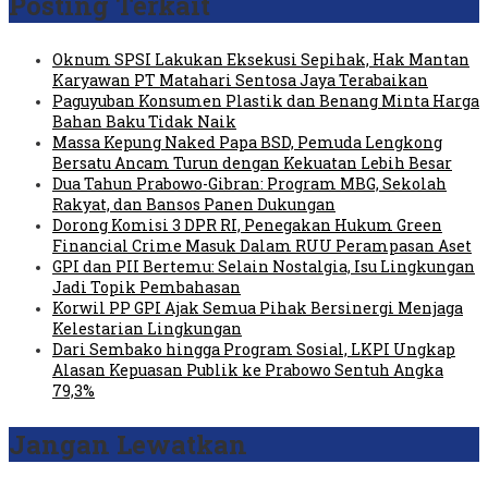
Posting Terkait
Oknum SPSI Lakukan Eksekusi Sepihak, Hak Mantan
Karyawan PT Matahari Sentosa Jaya Terabaikan
Paguyuban Konsumen Plastik dan Benang Minta Harga
Bahan Baku Tidak Naik
Massa Kepung Naked Papa BSD, Pemuda Lengkong
Bersatu Ancam Turun dengan Kekuatan Lebih Besar
Dua Tahun Prabowo-Gibran: Program MBG, Sekolah
Rakyat, dan Bansos Panen Dukungan
Dorong Komisi 3 DPR RI, Penegakan Hukum Green
Financial Crime Masuk Dalam RUU Perampasan Aset
GPI dan PII Bertemu: Selain Nostalgia, Isu Lingkungan
Jadi Topik Pembahasan
Korwil PP GPI Ajak Semua Pihak Bersinergi Menjaga
Kelestarian Lingkungan
Dari Sembako hingga Program Sosial, LKPI Ungkap
Alasan Kepuasan Publik ke Prabowo Sentuh Angka
79,3%
Jangan Lewatkan