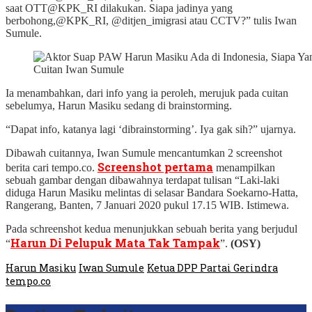
saat OTT@KPK_RI dilakukan. Siapa jadinya yang
berbohong,@KPK_RI, @ditjen_imigrasi atau CCTV?” tulis Iwan
Sumule.
Cuitan Iwan Sumule
Ia menambahkan, dari info yang ia peroleh, merujuk pada cuitan
sebelumya, Harun Masiku sedang di brainstorming.
“Dapat info, katanya lagi ‘dibrainstorming’. Iya gak sih?” ujarnya.
Dibawah cuitannya, Iwan Sumule mencantumkan 2 screenshot
Screenshot pertama
berita cari tempo.co.
menampilkan
sebuah gambar dengan dibawahnya terdapat tulisan “Laki-laki
diduga Harun Masiku melintas di selasar Bandara Soekarno-Hatta,
Rangerang, Banten, 7 Januari 2020 pukul 17.15 WIB. Istimewa.
Pada schreenshot kedua menunjukkan sebuah berita yang berjudul
Harun Di Pelupuk Mata Tak Tampak
“
”.
(OSY)
Harun Masiku
Iwan Sumule
Ketua DPP Partai Gerindra
tempo.co