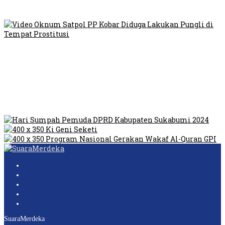
Viral, Ratusan Ojol Geruduk Balaikota DKI Jakarta
Video Oknum Satpol PP Kobar Diduga Lakukan Pungli di
Tempat Prostitusi
Dilarang Kibarkan Sangsaka Merah Putih di Jembatan PIK,
LMP: Ini Masih Teritoria…
Humas Pembangunan Pasar Sibolga Nauli Halangi Tugas
Wartawan Lakukan Peliputan
SuaraMerdeka