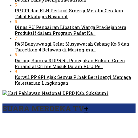
5
PP GPI dan KLH Perkuat Sinergi Melalui Gerakan
Tobat Ekologis Nasional
6
Dinas PU Pengairan Libatkan Warga Pra-Sejahtera
Produktif dalam Program Padat Ka…
7
PAN Banyuwangi Gelar Musyawarah Cabang Ke-6 dan
Targetkan 4 Relawan di Masing-ma…
8
Dorong Komisi 3 DPR RI, Penegakan Hukum Green
Financial Crime Masuk Dalam RUU Pe…
9
Korwil PP GPI Ajak Semua Pihak Bersinergi Menjaga
Kelestarian Lingkungan
SUARA MERDEKA TV
+
Viral Video Ada Setoran RSUD Bogor Kepada Billabong,
Sekretaris GPI: Kedua Tokoh…