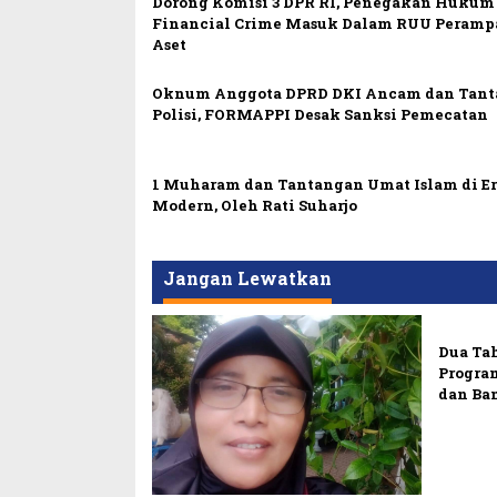
Dorong Komisi 3 DPR RI, Penegakan Hukum
Financial Crime Masuk Dalam RUU Peramp
Aset
Oknum Anggota DPRD DKI Ancam dan Tant
Polisi, FORMAPPI Desak Sanksi Pemecatan
1 Muharam dan Tantangan Umat Islam di E
Modern, Oleh Rati Suharjo
Jangan Lewatkan
Dua Ta
Progra
dan Ba