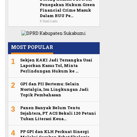
Penegakan Hukum Green
Financial Crime Masuk
Dalam RUU Pe…
5 Hari Lalu
MOST POPULAR
1
Sekjen KAKI Jadi Tersangka Usai
Laporkan Kasus Tol, Minta
Perlindungan Hukum ke …
2
GPI dan PII Bertemu: Selain
.
Nostalgia, Isu Lingkungan Jadi
Topik Pembahasan
3
Panen Banyak Belum Tentu
Sejahtera, PT ACS Bekali 120 Petani
Tuban Literasi Keua…
4
PP GPI dan KLH Perkuat Sinergi
Melalui Gerakan Tobat Ekologis