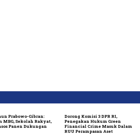
hun Prabowo-Gibran:
Dorong Komisi 3 DPR RI,
m MBG, Sekolah Rakyat,
Penegakan Hukum Green
nsos Panen Dukungan
Financial Crime Masuk Dalam
RUU Perampasan Aset