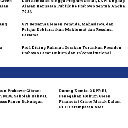
 Green
Dari Sembako hingga Program Sosial, LKPI Ungkap
asan
Alasan Kepuasan Publik ke Prabowo Sentuh Angka
79,3%
ang
GPI Bersama Elemen Pemuda, Mahasiswa, dan
Pelajar Deklarasikan Maklumat dan Resolusi
Bersama
ra
Prof. Diding Rahmat: Gerakan Turunkan Presiden
Prabowo Cacat Hukum dan Inkonstitusional
hun Prabowo-Gibran:
Dorong Komisi 3 DPR RI,
m MBG, Sekolah Rakyat,
Penegakan Hukum Green
nsos Panen Dukungan
Financial Crime Masuk Dalam
RUU Perampasan Aset