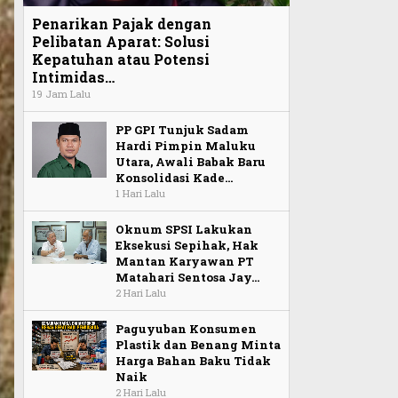
Penarikan Pajak dengan
Pelibatan Aparat: Solusi
Kepatuhan atau Potensi
Intimidas…
19 Jam Lalu
PP GPI Tunjuk Sadam
Hardi Pimpin Maluku
Utara, Awali Babak Baru
Konsolidasi Kade…
1 Hari Lalu
Oknum SPSI Lakukan
Eksekusi Sepihak, Hak
Mantan Karyawan PT
Matahari Sentosa Jay…
2 Hari Lalu
Paguyuban Konsumen
Plastik dan Benang Minta
Harga Bahan Baku Tidak
Naik
2 Hari Lalu