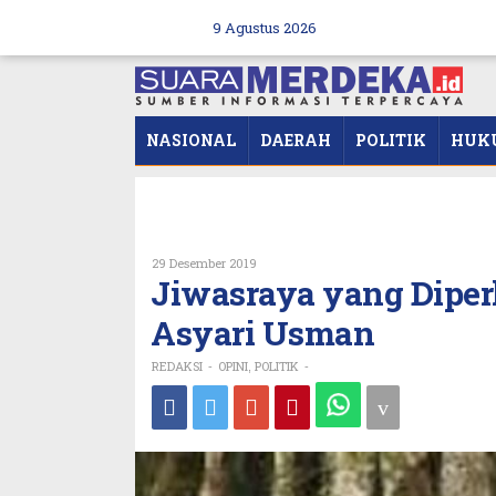
Skip
to
9 Agustus 2026
content
NASIONAL
DAERAH
POLITIK
HUK
Oleh
29 Desember 2019
REDAKSI
Jiwasraya yang Diper
Asyari Usman
REDAKSI
OPINI
POLITIK
-
,
-