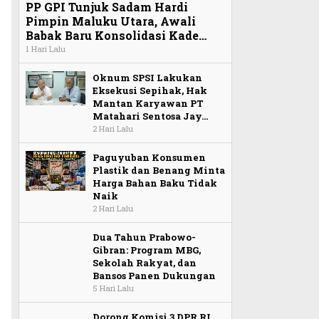
PP GPI Tunjuk Sadam Hardi
Pimpin Maluku Utara, Awali
Babak Baru Konsolidasi Kade…
1 Hari Lalu
Oknum SPSI Lakukan
Eksekusi Sepihak, Hak
Mantan Karyawan PT
Matahari Sentosa Jay…
2 Hari Lalu
Paguyuban Konsumen
Plastik dan Benang Minta
Harga Bahan Baku Tidak
Naik
2 Hari Lalu
Dua Tahun Prabowo-
Gibran: Program MBG,
Sekolah Rakyat, dan
Bansos Panen Dukungan
5 Hari Lalu
Dorong Komisi 3 DPR RI,