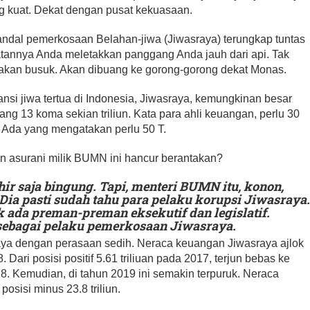
 kuat. Dekat dengan pusat kekuasaan.
ndal pemerkosaan Belahan-jiwa (Jiwasraya) terungkap tuntas
atannya Anda meletakkan panggang Anda jauh dari api. Tak
kan busuk. Akan dibuang ke gorong-gorong dekat Monas.
nsi jiwa tertua di Indonesia, Jiwasraya, kemungkinan besar
ng 13 koma sekian triliun. Kata para ahli keuangan, perlu 30
. Ada yang mengatakan perlu 50 T.
n asurani milik BUMN ini hancur berantakan?
r saja bingung. Tapi, menteri BUMN itu, konon,
Dia pasti sudah tahu para pelaku korupsi Jiwasraya
k ada preman-preman eksekutif dan legislatif.
sebagai pelaku pemerkosaan Jiwasraya.
aya dengan perasaan sedih. Neraca keuangan Jiwasraya ajlok
. Dari posisi positif 5.61 triliuan pada 2017, terjun bebas ke
018. Kemudian, di tahun 2019 ini semakin terpuruk. Neraca
sisi minus 23.8 triliun.