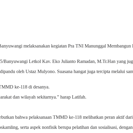
5/Banyuwangi melaksanakan kegiatan Pra TNI Manunggal Membangun
 0825/Banyuwangi Letkol Kav. Eko Julianto Ramadan, M.Tr.Han yang
pandu oleh Ustaz Mulyono. Suasana hangat juga tercipta melalui sant
n TMMD ke-118 di desanya.
kat dan wilayah sekitarnya.” harap Latifah.
tkan bahwa pelaksanaan TMMD ke-118 melibatkan peran aktif dari pe
oskamling, serta aspek nonfisik berupa pelatihan dan sosialisasi, den