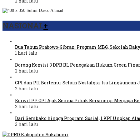
2 hari lalu
NASIONAL
+
Dua Tahun Prabowo-Gibran: Program MBG, Sekolah Raky
1 hari lalu
Dorong Komisi 3 DPR RI, Penegakan Hukum Green Fina
2 hari lalu
GPI dan PII Bertemu: Selain Nostalgia, Isu Lingkungan
2 hari lalu
Korwil PP GPI Ajak Semua Pihak Bersinergi Menjaga K
2 hari lalu
Dari Sembako hingga Program Sosial, LKPI Ungkap Ala
3 hari lalu