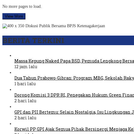
No more pages to load.
View More
BERITA TERKINI
Massa Kepung Naked Papa BSD, Pemuda Lengkong Bers
12 jam lalu
Dua Tahun Prabowo-Gibran: Program MBG, Sekolah Raky
1 hari lalu
Dorong Komisi 3 DPR RI, Penegakan Hukum Green Fina
2 hari lalu
GPI dan PII Bertemu: Selain Nostalgia, Isu Lingkungan
2 hari lalu
Korwil PP GPI Ajak Semua Pihak Bersinergi Menjaga K