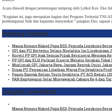
Acara diawali dengan pemotongan tumpeng oleh Letkol Kav. Eko Ju
“Kegiatan ini, juga merupakan bagian dari Program Teritorial TNI
pembangunan fisik dan kapasitas masyarakat.” pungkas Eko, sapa
Posting Terkait
Massa Kepung Naked Papa BSD, Pemuda Lengkong Bersa
GPI dan PII Bertemu: Selain Nostalgia, Isu Lingkungan
Korwil PP GPI Ajak Semua Pihak Bersinergi Menjaga K
PP GPI dan KLH Perkuat Sinergi Melalui Gerakan Tobat 
Muslimah GPI Jakarta Raya: Jangan Bentuk Opini Jaka
Dinas PU Pengairan Libatkan Warga Pra-Sejahtera Pro
Panen Banyak Belum Tentu Sejahtera, PT ACS Bekali 120
PAN Banyuwangi Gelar Musyawarah Cabang Ke-6 dan Ta
Jangan Lewatkan
Massa Kepung Naked Papa BSD, Pemuda Lengkong Bersa