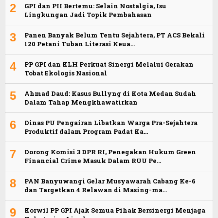
2
GPI dan PII Bertemu: Selain Nostalgia, Isu
Lingkungan Jadi Topik Pembahasan
3
Panen Banyak Belum Tentu Sejahtera, PT ACS Bekali
120 Petani Tuban Literasi Keua…
4
PP GPI dan KLH Perkuat Sinergi Melalui Gerakan
Tobat Ekologis Nasional
5
Ahmad Daud: Kasus Bullyng di Kota Medan Sudah
Dalam Tahap Mengkhawatirkan
6
Dinas PU Pengairan Libatkan Warga Pra-Sejahtera
Produktif dalam Program Padat Ka…
7
Dorong Komisi 3 DPR RI, Penegakan Hukum Green
Financial Crime Masuk Dalam RUU Pe…
8
PAN Banyuwangi Gelar Musyawarah Cabang Ke-6
dan Targetkan 4 Relawan di Masing-ma…
9
Korwil PP GPI Ajak Semua Pihak Bersinergi Menjaga