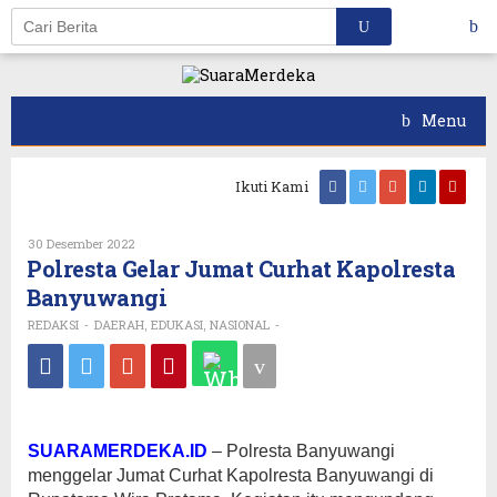
Skip
to
content
Menu
Ikuti Kami
30 Desember 2022
Oleh
REDAKSI
Polresta Gelar Jumat Curhat Kapolresta
Banyuwangi
REDAKSI
DAERAH
EDUKASI
NASIONAL
-
,
,
-
SUARAMERDEKA.ID
– Polresta Banyuwangi
menggelar Jumat Curhat Kapolresta Banyuwangi di