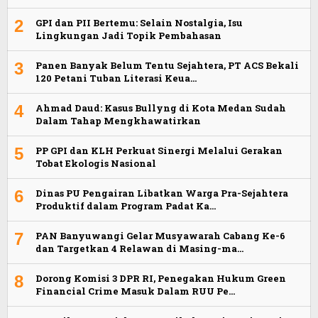
2
GPI dan PII Bertemu: Selain Nostalgia, Isu
Lingkungan Jadi Topik Pembahasan
3
Panen Banyak Belum Tentu Sejahtera, PT ACS Bekali
120 Petani Tuban Literasi Keua…
4
Ahmad Daud: Kasus Bullyng di Kota Medan Sudah
Dalam Tahap Mengkhawatirkan
5
PP GPI dan KLH Perkuat Sinergi Melalui Gerakan
Tobat Ekologis Nasional
6
Dinas PU Pengairan Libatkan Warga Pra-Sejahtera
Produktif dalam Program Padat Ka…
7
PAN Banyuwangi Gelar Musyawarah Cabang Ke-6
dan Targetkan 4 Relawan di Masing-ma…
8
Dorong Komisi 3 DPR RI, Penegakan Hukum Green
Financial Crime Masuk Dalam RUU Pe…