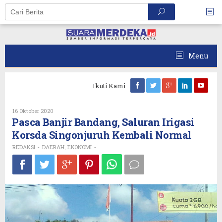
Skip
to
content
Menu
Ikuti Kami
Oleh
16 Oktober 2020
REDAKSI
Pasca Banjir Bandang, Saluran Irigasi
Korsda Singonjuruh Kembali Normal
REDAKSI
DAERAH
EKONOMI
-
,
-