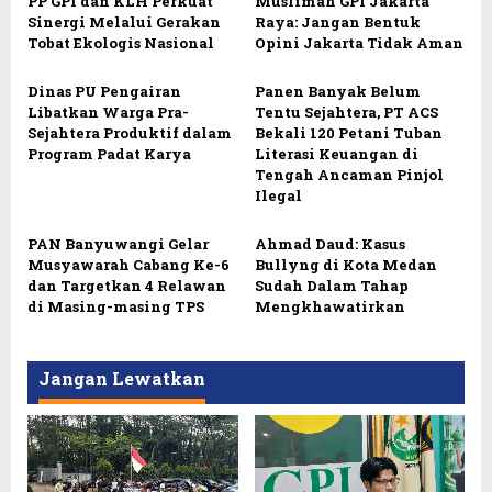
PP GPI dan KLH Perkuat
Muslimah GPI Jakarta
Sinergi Melalui Gerakan
Raya: Jangan Bentuk
Tobat Ekologis Nasional
Opini Jakarta Tidak Aman
Dinas PU Pengairan
Panen Banyak Belum
Libatkan Warga Pra-
Tentu Sejahtera, PT ACS
Sejahtera Produktif dalam
Bekali 120 Petani Tuban
Program Padat Karya
Literasi Keuangan di
Tengah Ancaman Pinjol
Ilegal
PAN Banyuwangi Gelar
Ahmad Daud: Kasus
Musyawarah Cabang Ke-6
Bullyng di Kota Medan
dan Targetkan 4 Relawan
Sudah Dalam Tahap
di Masing-masing TPS
Mengkhawatirkan
Jangan Lewatkan