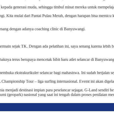
ni kepada generasi muda, sehingga timbul minat mereka untuk mempelaj
angi. Kita mulai dari Pantai Pulau Merah, dengan harapan bisa memicu 
enang dengan adanya coaching clinic di Banyuwangi.
bermain sejak TK. Dengan ada pelatihan ini, saya senang karena lebih b
nya terus berupaya mencetak bibit baru atlet selancar di Banyuwangi.
buka ekstrakurikuler selancar bagi mahasiswa. Ini sudah berjalan sej
ampionship Tour – liga surfing internasional. Evemt ini akan digela
a menjadi destinasi impian para peselancar sejagat. G-Land sendiri b
n bumi (geopark) nasional yang saat ini tengah dalam proses penilaia