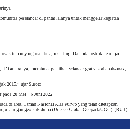
arinya.
komunitas peselancar di pantai lainnya untuk menggelar kegiatan
anyak teman yang mau belajar surfing. Dan ada instruktue ini jadi
 Di antaranya, membuka pelatihan selancar gratis bagi anak-anak,
ak 2015,” ujar Suroto.
r pada 28 Mei – 6 Juni 2022.
erada di areal Taman Nasional Alas Purwo yang telah ditetapkan
n menuju jaringan geopark dunia (Unesco Global Geopark/UGG). (BUT).