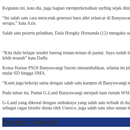
Kegiatan ini, kata dia, juga bagian memperkenalkan surfing sejak di
“Ini salah satu cara mencetak generasi baru atlet selancar di Banyuw
serupa,” kata Azis.
Salah satu peserta pelatihan, Dafa Hengky Hernanda (12) mengaku s
“Kita dulu belajar sendiri bareng teman-teman di pantai. Saya sudah 
lebih terarah” kata Daffa.
Ketua Harian PSOI Banyuwangi Suroto menambahkan, selama ini pihak
mulai SD hingga SMA.
“Kami juga bekerja sama dengan salah satu kampus di Banyuwangi mem
Pada tahun ini, Pantai G-Land Banyuwangi menjadi tuan rumah WSL Ch
G-Land yang dikenal dengan ombaknya yang salah satu terbaik di duni
sebagai cagar biosfer dunia oleh Unesco, juga salah satu situs tama
Posting Terkait