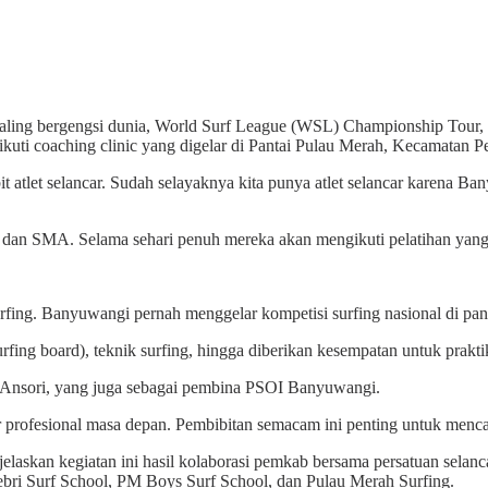
paling bergengsi dunia, World Surf League (WSL) Championship Tour
ikuti coaching clinic yang digelar di Pantai Pulau Merah, Kecamatan 
atlet selancar. Sudah selayaknya kita punya atlet selancar karena Ban
, dan SMA. Selama sehari penuh mereka akan mengikuti pelatihan yang di
urfing. Banyuwangi pernah menggelar kompetisi surfing nasional di pant
rfing board), teknik surfing, hingga diberikan kesempatan untuk prakti
) Ansori, yang juga sebagai pembina PSOI Banyuwangi.
car profesional masa depan. Pembibitan semacam ini penting untuk menca
skan kegiatan ini hasil kolaborasi pemkab bersama persatuan selanc
ebri Surf School, PM Boys Surf School, dan Pulau Merah Surfing.