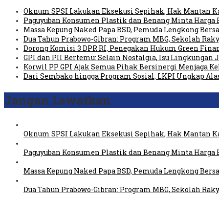
Oknum SPSI Lakukan Eksekusi Sepihak, Hak Mantan Ka
Paguyuban Konsumen Plastik dan Benang Minta Harga 
Massa Kepung Naked Papa BSD, Pemuda Lengkong Bersa
Dua Tahun Prabowo-Gibran: Program MBG, Sekolah Raky
Dorong Komisi 3 DPR RI, Penegakan Hukum Green Fin
GPI dan PII Bertemu: Selain Nostalgia, Isu Lingkungan
Korwil PP GPI Ajak Semua Pihak Bersinergi Menjaga K
Dari Sembako hingga Program Sosial, LKPI Ungkap Ala
Jangan Lewatkan
Oknum SPSI Lakukan Eksekusi Sepihak, Hak Mantan Ka
Paguyuban Konsumen Plastik dan Benang Minta Harga 
Massa Kepung Naked Papa BSD, Pemuda Lengkong Bersa
Dua Tahun Prabowo-Gibran: Program MBG, Sekolah Raky