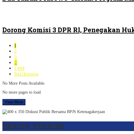
Dorong Komisi 3 DPR RI, Penegakan H
1
2
3
…
1,499
Berikutnya
No More Posts Available.
No more pages to load.
View More
BERITA TERKINI