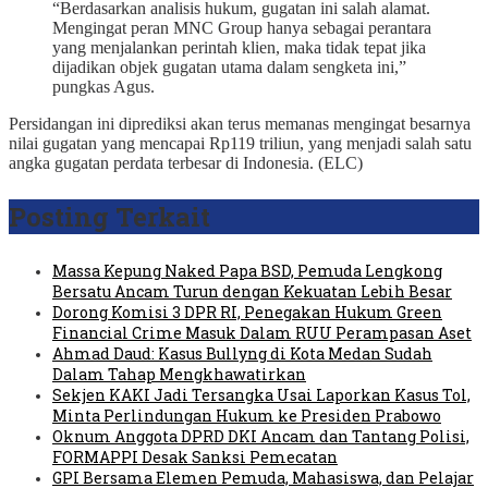
“Berdasarkan analisis hukum, gugatan ini salah alamat.
Mengingat peran MNC Group hanya sebagai perantara
yang menjalankan perintah klien, maka tidak tepat jika
dijadikan objek gugatan utama dalam sengketa ini,”
pungkas Agus.
Persidangan ini diprediksi akan terus memanas mengingat besarnya
nilai gugatan yang mencapai Rp119 triliun, yang menjadi salah satu
angka gugatan perdata terbesar di Indonesia. (ELC)
Posting Terkait
Massa Kepung Naked Papa BSD, Pemuda Lengkong
Bersatu Ancam Turun dengan Kekuatan Lebih Besar
Dorong Komisi 3 DPR RI, Penegakan Hukum Green
Financial Crime Masuk Dalam RUU Perampasan Aset
Ahmad Daud: Kasus Bullyng di Kota Medan Sudah
Dalam Tahap Mengkhawatirkan
Sekjen KAKI Jadi Tersangka Usai Laporkan Kasus Tol,
Minta Perlindungan Hukum ke Presiden Prabowo
Oknum Anggota DPRD DKI Ancam dan Tantang Polisi,
FORMAPPI Desak Sanksi Pemecatan
GPI Bersama Elemen Pemuda, Mahasiswa, dan Pelajar