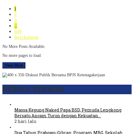
1
2
3
…
509
Berikutnya
No More Posts Available.
No more pages to load.
View More
BERITA TERKINI
Massa Kepung Naked Papa BSD, Pemuda Lengkong
Bersatu Ancam Turun dengan Kekuatan…
2 hari lalu
Dua Tahun Prabowo-Gibran: Program MBG, Sekolah