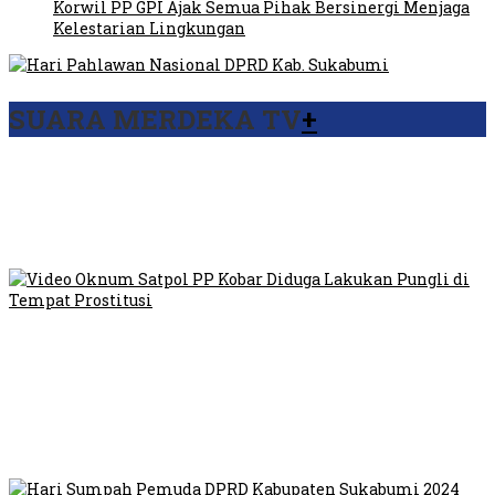
Korwil PP GPI Ajak Semua Pihak Bersinergi Menjaga
Kelestarian Lingkungan
SUARA MERDEKA TV
+
Viral Video Ada Setoran RSUD Bogor Kepada Billabong,
Sekretaris GPI: Kedua Tokoh…
Viral, Ratusan Ojol Geruduk Balaikota DKI Jakarta
Video Oknum Satpol PP Kobar Diduga Lakukan Pungli di
Tempat Prostitusi
Dilarang Kibarkan Sangsaka Merah Putih di Jembatan PIK,
LMP: Ini Masih Teritoria…
Humas Pembangunan Pasar Sibolga Nauli Halangi Tugas
Wartawan Lakukan Peliputan