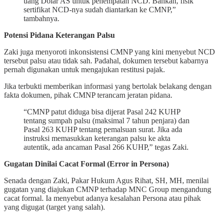
uang Dolar AS untuk penempatan NCD. Bahkan, fisik
sertifikat NCD-nya sudah diantarkan ke CMNP,”
tambahnya.
Potensi Pidana Keterangan Palsu
Zaki juga menyoroti inkonsistensi CMNP yang kini menyebut NCD
tersebut palsu atau tidak sah. Padahal, dokumen tersebut kabarnya
pernah digunakan untuk mengajukan restitusi pajak.
Jika terbukti memberikan informasi yang bertolak belakang dengan
fakta dokumen, pihak CMNP terancam jeratan pidana.
“CMNP patut diduga bisa dijerat Pasal 242 KUHP
tentang sumpah palsu (maksimal 7 tahun penjara) dan
Pasal 263 KUHP tentang pemalsuan surat. Jika ada
instruksi memasukkan keterangan palsu ke akta
autentik, ada ancaman Pasal 266 KUHP,” tegas Zaki.
Gugatan Dinilai Cacat Formal (Error in Persona)
Senada dengan Zaki, Pakar Hukum Agus Rihat, SH, MH, menilai
gugatan yang diajukan CMNP terhadap MNC Group mengandung
cacat formal. Ia menyebut adanya kesalahan Persona atau pihak
yang digugat (target yang salah).