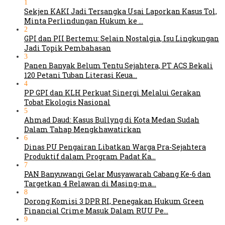
1
Sekjen KAKI Jadi Tersangka Usai Laporkan Kasus Tol,
Minta Perlindungan Hukum ke …
2
GPI dan PII Bertemu: Selain Nostalgia, Isu Lingkungan
Jadi Topik Pembahasan
3
Panen Banyak Belum Tentu Sejahtera, PT ACS Bekali
120 Petani Tuban Literasi Keua…
4
PP GPI dan KLH Perkuat Sinergi Melalui Gerakan
Tobat Ekologis Nasional
5
Ahmad Daud: Kasus Bullyng di Kota Medan Sudah
Dalam Tahap Mengkhawatirkan
6
Dinas PU Pengairan Libatkan Warga Pra-Sejahtera
Produktif dalam Program Padat Ka…
7
PAN Banyuwangi Gelar Musyawarah Cabang Ke-6 dan
Targetkan 4 Relawan di Masing-ma…
8
Dorong Komisi 3 DPR RI, Penegakan Hukum Green
Financial Crime Masuk Dalam RUU Pe…
9