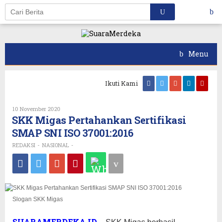
Skip
to
content
Menu
Ikuti Kami
Oleh
10 November 2020
REDAKSI
SKK Migas Pertahankan Sertifikasi
SMAP SNI ISO 37001:2016
REDAKSI
NASIONAL
-
-
Slogan SKK Migas
SUARAMERDEKA.ID