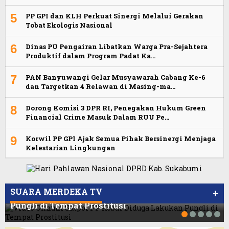
5
PP GPI dan KLH Perkuat Sinergi Melalui Gerakan
Tobat Ekologis Nasional
6
Dinas PU Pengairan Libatkan Warga Pra-Sejahtera
Produktif dalam Program Padat Ka…
7
PAN Banyuwangi Gelar Musyawarah Cabang Ke-6
dan Targetkan 4 Relawan di Masing-ma…
8
Dorong Komisi 3 DPR RI, Penegakan Hukum Green
Financial Crime Masuk Dalam RUU Pe…
9
Korwil PP GPI Ajak Semua Pihak Bersinergi Menjaga
Kelestarian Lingkungan
Viral Video Ada Setoran RSUD Bogor Kepada
Viral, Ratusan Ojol Geruduk Balaikota DKI
Billabong, Sekretaris GPI: Kedua Tokoh…
Jakarta
SUARA MERDEKA TV
+
Video Oknum Satpol PP Kobar Diduga Lakukan
Pungli di Tempat Prostitusi