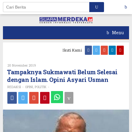
Skip
to
content
Menu
Ikuti Kami
Oleh
20 November 2019
REDAKSI
Tampaknya Sukmawati Belum Selesai
dengan Islam. Opini Asyari Usman
REDAKSI
OPINI
POLITIK
-
,
-