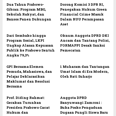
Dua Tahun Prabowo-
Dorong Komisi 3 DPR RI,
Gibran: Program MBG,
Penegakan Hukum Green
Sekolah Rakyat, dan
Financial Crime Masuk
Bansos Panen Dukungan
Dalam RUU Perampasan
Aset
Dari Sembako hingga
Oknum Anggota DPRD DKI
Program Sosial, LKPI
Ancam dan Tantang Polisi,
Ungkap Alasan Kepuasan
FORMAPPI Desak Sanksi
Publik ke Prabowo Sentuh
Pemecatan
Angka 79,3%
GPI Bersama Elemen
1 Muharam dan Tantangan
Pemuda, Mahasiswa, dan
Umat Islam di Era Modern,
Pelajar Deklarasikan
Oleh Rati Suharjo
Maklumat dan Resolusi
Bersama
Prof. Diding Rahmat:
Anggota DPRD
Gerakan Turunkan
Banyuwangi Zamroni :
Presiden Prabowo Cacat
Buka Posko Pengaduan
Hukum dan
Dugaan Pungli Siswa Baru