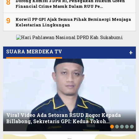
8
Dorong Komisi 3 DPR RI, Penegakan Hukum Green
Financial Crime Masuk Dalam RUU Pe…
9
Korwil PP GPI Ajak Semua Pihak Bersinergi Menjaga
Kelestarian Lingkungan
SUARA MERDEKA TV
+
Viral Video Ada Setoran RSUD Bogor Kepada
Billabong, Sekretaris GPI: Kedua Tokoh…