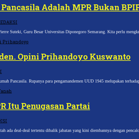
Pancasila Adalah MPR Bukan BPI
REDAKSI
rre Suteki, Guru Besar Universitas Diponegoro Semarang. Kita perlu mengkri
den. Opini Prihandoyo Kuswanto
I
umah Pancasila. Rupanya para pengamandemen UUD 1945 melupakan terhadap s
R Itu Penugasan Partai
KSI
 deal-deal tertentu dibalik jabatan yang kini diembannya dengan pencal