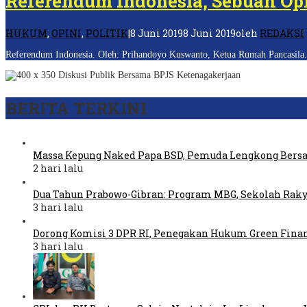
Referendum Indonesia, Sebuah Op
HUKUM
,
OPINI
,
POLITIK
|
8 Juni 2019
8 Juni 2019
oleh
REDAKSI
Referendum Indonesia. Oleh: Prihandoyo Kuswanto, Ketua Rumah Pancasila. 
BERITA TERKINI
Massa Kepung Naked Papa BSD, Pemuda Lengkong Bers
2 hari lalu
Dua Tahun Prabowo-Gibran: Program MBG, Sekolah Raky
3 hari lalu
Dorong Komisi 3 DPR RI, Penegakan Hukum Green Fina
3 hari lalu