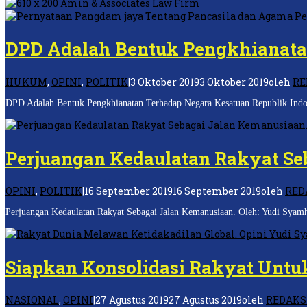
DPD Adalah Bentuk Pengkhianatan
HUKUM
,
OPINI
,
POLITIK
|
3 Oktober 2019
3 Oktober 2019
oleh
RE
DPD Adalah Bentuk Pengkhianatan Terhadap Negara Kesatuan Republik Indon
Perjuangan Kedaulatan Rakyat Se
OPINI
,
POLITIK
|
16 September 2019
16 September 2019
oleh
RED
Perjuangan Kedaulatan Rakyat Sebagai Jalan Kemanusiaan. Oleh: Yudi Sya
Siapkan Konsolidasi Rakyat Untu
NASIONAL
,
OPINI
|
27 Agustus 2019
27 Agustus 2019
oleh
REDAKS