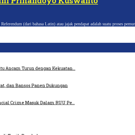
ini Prihandoyo Kuswanto
Referendum (dari bahasa Latin) atau jajak pendapat adalah suatu proses pemu
atu Ancam Turun dengan Kekuatan…
at, dan Bansos Panen Dukungan
ncial Crime Masuk Dalam RUU Pe…