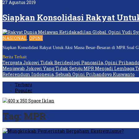
27 Agustus 2019
Siapkan Konsolidasi Rakyat Untu
NASIONAL
OPINI
,
Siapkan Konsolidasi Rakyat Untuk Aksi Massa Besar-Besaran di MPR Soal GB
Berita Terkait
Ternyata Jokowi Tidak Berideologi Pancasila, Opini Prihand
Menjawab Jokowi Yang Tidak Setuju MPR Menjadi Lembaga Te
Referendum Indonesia, Sebuah Opini Prihandoyo Kuswanto
Terbaru
Populer
Tag:
MPR