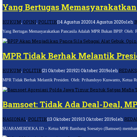
Yang Bertugas Memasyarakatkan 
HUKUM
,
OPINI
,
POLITIK
|
14 Agustus 2020
14 Agustus 2020
oleh
Yang Bertugas Memasyarakatkan Pancasila Adalah MPR Bukan BPIP. Oleh: Pie
MPR Tidak Berhak Melantik Presi
HUKUM
,
POLITIK
|
21 Oktober 2019
21 Oktober 2019
oleh
REDAKS
MPR Tidak Berhak Melantik Presiden. Oleh: Prihandoyo Kuswanto, Ketua R
Bamsoet: Tidak Ada Deal-Deal, MP
NASIONAL
,
POLITIK
|
13 Oktober 2019
13 Oktober 2019
oleh
REDA
SUARAMERDEKA.ID – Ketua MPR Bambang Soesatyo (Bamsoet) membantah ada