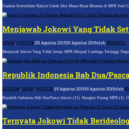
Siapkan Konsolidasi Rakyat Untuk Aksi Massa Besar-Besaran di MPR Soal GB
Menjawab Jokowi Yang Tidak Set
OPINI
,
POLITIK
|
25 Agustus 2019
25 Agustus 2019
oleh
REDAKSI
Menjawab Jokowi Yang Tidak Setuju MPR Menjadi Lembaga Tertinggi Negara.
Republik Indonesia Bab Dua/Pasca
HUKUM
,
OPINI
,
POLITIK
|
19 Agustus 2019
19 Agustus 2019
oleh
R
Republik Indonesia Bab Dua/Pasca Jokowi (15): Bongkar Pasang MPR (3). Ole
Ternyata Jokowi Tidak Berideolog