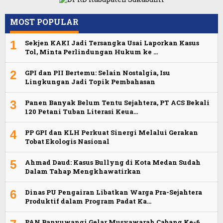
MOST POPULAR
1
Sekjen KAKI Jadi Tersangka Usai Laporkan Kasus
Tol, Minta Perlindungan Hukum ke …
2
GPI dan PII Bertemu: Selain Nostalgia, Isu
Lingkungan Jadi Topik Pembahasan
3
Panen Banyak Belum Tentu Sejahtera, PT ACS Bekali
120 Petani Tuban Literasi Keua…
4
PP GPI dan KLH Perkuat Sinergi Melalui Gerakan
Tobat Ekologis Nasional
5
Ahmad Daud: Kasus Bullyng di Kota Medan Sudah
Dalam Tahap Mengkhawatirkan
6
Dinas PU Pengairan Libatkan Warga Pra-Sejahtera
Produktif dalam Program Padat Ka…
PAN Banyuwangi Gelar Musyawarah Cabang Ke-6