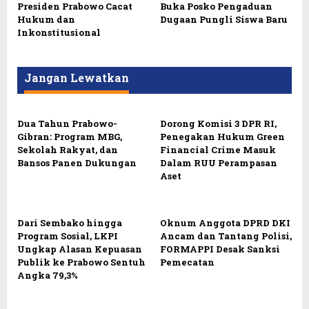
Presiden Prabowo Cacat
Buka Posko Pengaduan
Hukum dan
Dugaan Pungli Siswa Baru
Inkonstitusional
Jangan Lewatkan
Dua Tahun Prabowo-
Dorong Komisi 3 DPR RI,
Gibran: Program MBG,
Penegakan Hukum Green
Sekolah Rakyat, dan
Financial Crime Masuk
Bansos Panen Dukungan
Dalam RUU Perampasan
Aset
Dari Sembako hingga
Oknum Anggota DPRD DKI
Program Sosial, LKPI
Ancam dan Tantang Polisi,
Ungkap Alasan Kepuasan
FORMAPPI Desak Sanksi
Publik ke Prabowo Sentuh
Pemecatan
Angka 79,3%