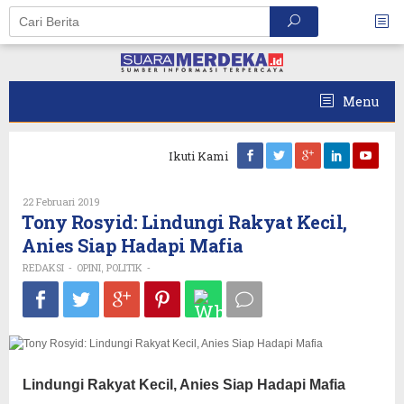
Skip
to
content
Menu
Ikuti Kami
Oleh
22 Februari 2019
REDAKSI
Tony Rosyid: Lindungi Rakyat Kecil,
Anies Siap Hadapi Mafia
REDAKSI
OPINI
POLITIK
-
,
-
Lindungi Rakyat Kecil, Anies Siap Hadapi Mafia