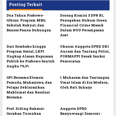
Posting Terkait
Dua Tahun Prabowo-
Dorong Komisi 3 DPR RI,
Gibran: Program MBG,
Penegakan Hukum Green
Sekolah Rakyat, dan
Financial Crime Masuk
Bansos Panen Dukungan
Dalam RUU Perampasan
Aset
Dari Sembako hingga
Oknum Anggota DPRD DKI
Program Sosial, LKPI
Ancam dan Tantang Polisi,
Ungkap Alasan Kepuasan
FORMAPPI Desak Sanksi
Publik ke Prabowo Sentuh
Pemecatan
Angka 79,3%
GPI Bersama Elemen
1 Muharam dan Tantangan
Pemuda, Mahasiswa, dan
Umat Islam di Era Modern,
Pelajar Deklarasikan
Oleh Rati Suharjo
Maklumat dan Resolusi
Bersama
Prof. Diding Rahmat:
Anggota DPRD
Gerakan Turunkan
Banyuwangi Zamroni :