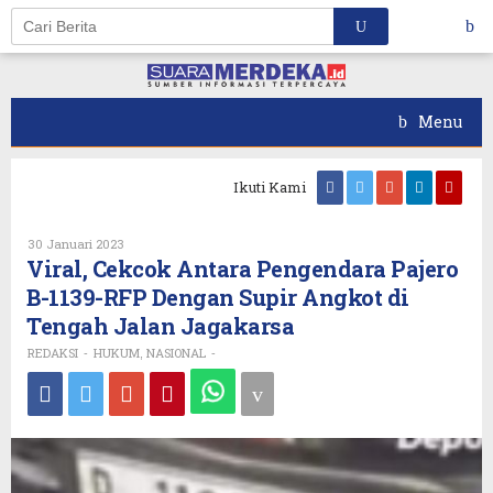
Skip
to
content
Menu
Ikuti Kami
Oleh
30 Januari 2023
REDAKSI
Viral, Cekcok Antara Pengendara Pajero
B-1139-RFP Dengan Supir Angkot di
Tengah Jalan Jagakarsa
REDAKSI
HUKUM
NASIONAL
-
,
-