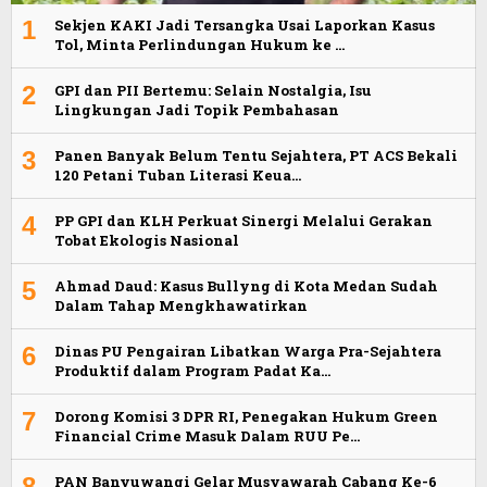
1
Sekjen KAKI Jadi Tersangka Usai Laporkan Kasus
Tol, Minta Perlindungan Hukum ke …
2
GPI dan PII Bertemu: Selain Nostalgia, Isu
Lingkungan Jadi Topik Pembahasan
3
Panen Banyak Belum Tentu Sejahtera, PT ACS Bekali
120 Petani Tuban Literasi Keua…
4
PP GPI dan KLH Perkuat Sinergi Melalui Gerakan
Tobat Ekologis Nasional
5
Ahmad Daud: Kasus Bullyng di Kota Medan Sudah
Dalam Tahap Mengkhawatirkan
6
Dinas PU Pengairan Libatkan Warga Pra-Sejahtera
Produktif dalam Program Padat Ka…
7
Dorong Komisi 3 DPR RI, Penegakan Hukum Green
Financial Crime Masuk Dalam RUU Pe…
8
PAN Banyuwangi Gelar Musyawarah Cabang Ke-6