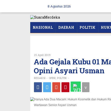
Skip
to
8 Agustus 2026
content
NASIONAL
DAERAH
POLITIK
HUK
Oleh
15 April 2019
REDAKSI
Ada Gejala Kubu 01 Ma
Opini Asyari Usman
REDAKSI
OPINI
POLITIK
-
,
-
Wartawan Senior Asyari Usman