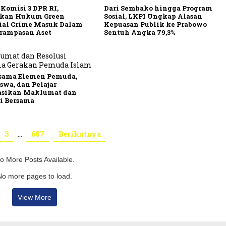
Komisi 3 DPR RI,
Dari Sembako hingga Program
kan Hukum Green
Sosial, LKPI Ungkap Alasan
ial Crime Masuk Dalam
Kepuasan Publik ke Prabowo
rampasan Aset
Sentuh Angka 79,3%
rsama Elemen Pemuda,
wa, dan Pelajar
asikan Maklumat dan
si Bersama
3
…
607
Berikutnya
o More Posts Available.
No more pages to load.
View More