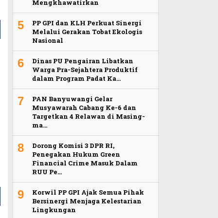
Mengkhawatirkan
5
PP GPI dan KLH Perkuat Sinergi
Melalui Gerakan Tobat Ekologis
Nasional
6
Dinas PU Pengairan Libatkan
Warga Pra-Sejahtera Produktif
dalam Program Padat Ka…
7
PAN Banyuwangi Gelar
Musyawarah Cabang Ke-6 dan
Targetkan 4 Relawan di Masing-
ma…
8
Dorong Komisi 3 DPR RI,
Penegakan Hukum Green
Financial Crime Masuk Dalam
RUU Pe…
9
Korwil PP GPI Ajak Semua Pihak
Bersinergi Menjaga Kelestarian
Lingkungan