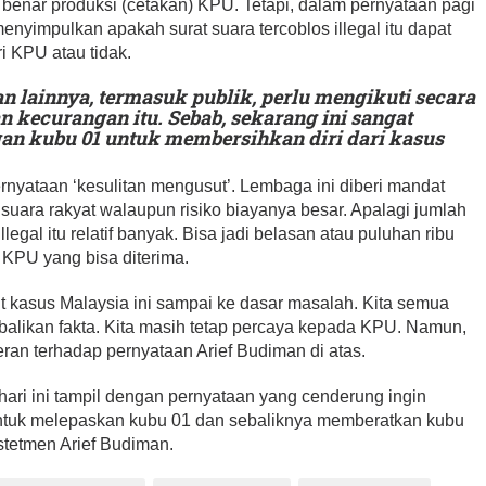
 benar produksi (cetakan) KPU. Tetapi, dalam pernyataan pagi
menyimpulkan apakah surat suara tercoblos illegal itu dapat
i KPU atau tidak.
 lainnya, termasuk publik, perlu mengikuti secara
 kecurangan itu. Sebab, sekarang ini sangat
an kubu 01 untuk membersihkan diri dari kasus
nyataan ‘kesulitan mengusut’. Lembaga ini diberi mandat
uara rakyat walaupun risiko biayanya besar. Apalagi jumlah
legal itu relatif banyak. Bisa jadi belasan atau puluhan ribu
 KPU yang bisa diterima.
kasus Malaysia ini sampai ke dasar masalah. Kita semua
rbalikan fakta. Kita masih tetap percaya kepada KPU. Namun,
an terhadap pernyataan Arief Budiman di atas.
ri ini tampil dengan pernyataan yang cenderung ingin
untuk melepaskan kubu 01 dan sebaliknya memberatkan kubu
i stetmen Arief Budiman.