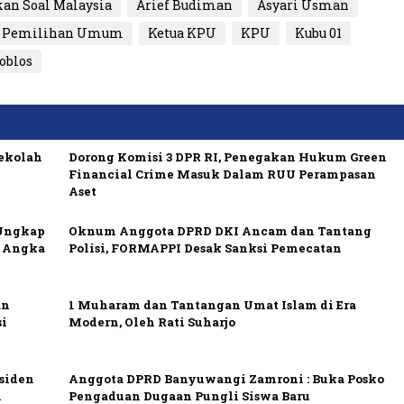
kan Soal Malaysia
Arief Budiman
Asyari Usman
i Pemilihan Umum
Ketua KPU
KPU
Kubu 01
coblos
Sekolah
Dorong Komisi 3 DPR RI, Penegakan Hukum Green
Financial Crime Masuk Dalam RUU Perampasan
Aset
 Ungkap
Oknum Anggota DPRD DKI Ancam dan Tantang
h Angka
Polisi, FORMAPPI Desak Sanksi Pemecatan
an
1 Muharam dan Tantangan Umat Islam di Era
si
Modern, Oleh Rati Suharjo
esiden
Anggota DPRD Banyuwangi Zamroni : Buka Posko
l
Pengaduan Dugaan Pungli Siswa Baru