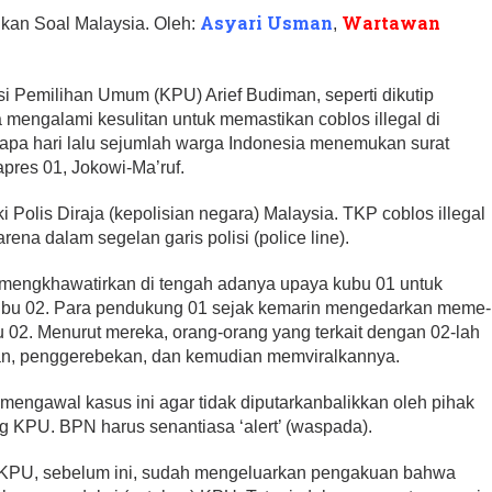
Asyari Usman
Wartawan
kan Soal Malaysia. Oleh:
,
si Pemilihan Umum (KPU) Arief Budiman, seperti dikutip
mengalami kesulitan untuk memastikan coblos illegal di
erapa hari lalu sejumlah warga Indonesia menemukan surat
apres 01, Jokowi-Ma’ruf.
i Polis Diraja (kepolisian negara) Malaysia. TKP coblos illegal
karena dalam segelan garis polisi (police line).
 mengkhawatirkan di tengah adanya upaya kubu 01 untuk
ubu 02. Para pendukung 01 sejak kemarin mengedarkan meme-
02. Menurut mereka, orang-orang yang terkait dengan 02-lah
an, penggerebekan, dan kemudian memviralkannya.
engawal kasus ini agar tidak diputarkanbalikkan oleh pihak
 KPU. BPN harus senantiasa ‘alert’ (waspada).
 KPU, sebelum ini, sudah mengeluarkan pengakuan bahwa