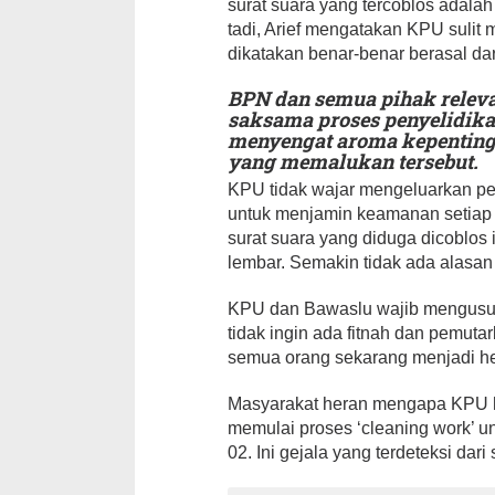
surat suara yang tercoblos adalah
tadi, Arief mengatakan KPU sulit 
dikatakan benar-benar berasal dar
BPN dan semua pihak relevan
saksama proses penyelidikan
menyengat aroma kepenting
yang memalukan tersebut.
KPU tidak wajar mengeluarkan per
untuk menjamin keamanan setiap s
surat suara yang diduga dicoblos il
lembar. Semakin tidak ada alasan
KPU dan Bawaslu wajib mengusut 
tidak ingin ada fitnah dan pemuta
semua orang sekarang menjadi her
Masyarakat heran mengapa KPU ha
memulai proses ‘cleaning work’ 
02. Ini gejala yang terdeteksi dar