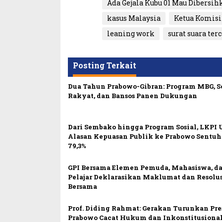
Ada Gejala Kubu 01 Mau Dibersih
kasus Malaysia
Ketua Komis
leaning work
surat suara ter
Posting Terkait
Dua Tahun Prabowo-Gibran: Program MBG, 
Rakyat, dan Bansos Panen Dukungan
Dari Sembako hingga Program Sosial, LKPI
Alasan Kepuasan Publik ke Prabowo Sentu
79,3%
GPI Bersama Elemen Pemuda, Mahasiswa, d
Pelajar Deklarasikan Maklumat dan Resolu
Bersama
Prof. Diding Rahmat: Gerakan Turunkan Pr
Prabowo Cacat Hukum dan Inkonstitusiona