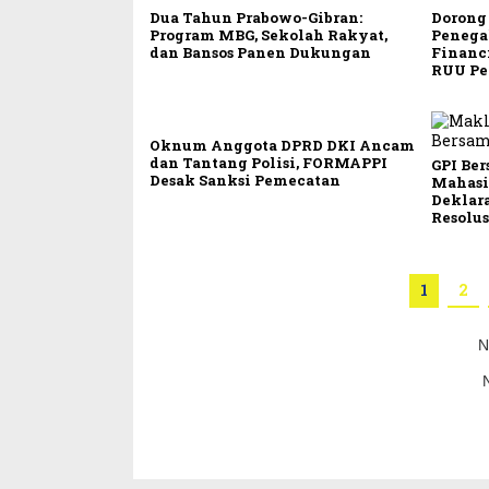
Dua Tahun Prabowo-Gibran:
Dorong 
Program MBG, Sekolah Rakyat,
Penega
dan Bansos Panen Dukungan
Financ
RUU Pe
Oknum Anggota DPRD DKI Ancam
dan Tantang Polisi, FORMAPPI
GPI Be
Desak Sanksi Pemecatan
Mahasis
Deklar
Resolu
1
2
N