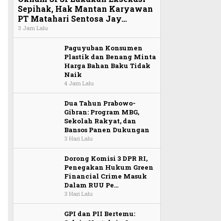
Sepihak, Hak Mantan Karyawan
PT Matahari Sentosa Jay…
3 Jam Lalu
Paguyuban Konsumen
Plastik dan Benang Minta
Harga Bahan Baku Tidak
Naik
4 Jam Lalu
Dua Tahun Prabowo-
Gibran: Program MBG,
Sekolah Rakyat, dan
Bansos Panen Dukungan
3 Hari Lalu
Dorong Komisi 3 DPR RI,
Penegakan Hukum Green
Financial Crime Masuk
Dalam RUU Pe…
3 Hari Lalu
GPI dan PII Bertemu: