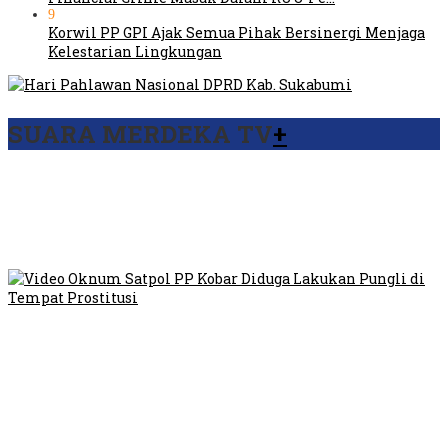
9
Korwil PP GPI Ajak Semua Pihak Bersinergi Menjaga
Kelestarian Lingkungan
SUARA MERDEKA TV
+
Viral Video Ada Setoran RSUD Bogor Kepada Billabong,
Sekretaris GPI: Kedua Tokoh…
Viral, Ratusan Ojol Geruduk Balaikota DKI Jakarta
Video Oknum Satpol PP Kobar Diduga Lakukan Pungli di
Tempat Prostitusi
Dilarang Kibarkan Sangsaka Merah Putih di Jembatan PIK,
LMP: Ini Masih Teritoria…
Humas Pembangunan Pasar Sibolga Nauli Halangi Tugas