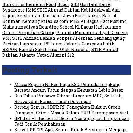
Bidikmisi Kemendikbud
Bogor
GBS
Guillain Barre
Syndrome
IMM STIE Ahmad Dahlan Kabid dakwah dan
kajian keislaman
Jampang
Jawa Barat
kakak Bahrul
Rohman
Kemang
kitabisa.com
MBS Ki Bagus Hadikusumo
Muhammadiyah Boarding School Ki Bagus Hadikusumo
Ortom Pimpinan Cabang Pemuda Muhammadiyah Ciseeng
PMI STIE Ahmad Dahlan
Ponpes Al-Ishlah Sendangagung
Paciran Lamongan
RS Islam Jakarta Cempaka Putih
RSPON
Rumah Sakit Pusat Otak Nasional
STIE Ahmad
Dahlan Jakarta
Ustad Alumni 212
Posting Terkait
Massa Kepung Naked Papa BSD, Pemuda Lengkong
Bersatu Ancam Turun dengan Kekuatan Lebih Besar
Dua Tahun Prabowo-Gibran: Program MBG, Sekolah
Rakyat, dan Bansos Panen Dukungan
Dorong Komisi 3 DPR RI, Penegakan Hukum Green
Financial Crime Masuk Dalam RUU Perampasan Aset
GPI dan PII Bertemu: Selain Nostalgia, Isu Lingkungan
Jadi Topik Pembahasan
Korwil PP GPI Ajak Semua Pihak Bersinergi Menjaga