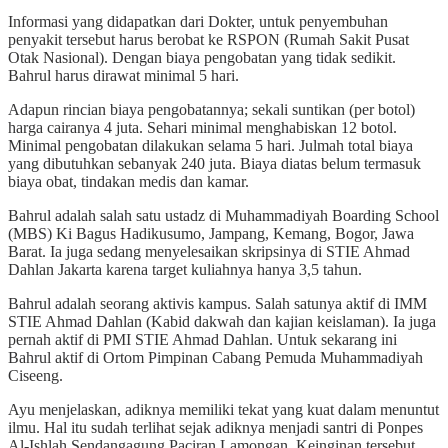
Informasi yang didapatkan dari Dokter, untuk penyembuhan
penyakit tersebut harus berobat ke RSPON (Rumah Sakit Pusat
Otak Nasional). Dengan biaya pengobatan yang tidak sedikit.
Bahrul harus dirawat minimal 5 hari.
Adapun rincian biaya pengobatannya; sekali suntikan (per botol)
harga cairanya 4 juta. Sehari minimal menghabiskan 12 botol.
Minimal pengobatan dilakukan selama 5 hari. Julmah total biaya
yang dibutuhkan sebanyak 240 juta. Biaya diatas belum termasuk
biaya obat, tindakan medis dan kamar.
Bahrul adalah salah satu ustadz di Muhammadiyah Boarding School
(MBS) Ki Bagus Hadikusumo, Jampang, Kemang, Bogor, Jawa
Barat. Ia juga sedang menyelesaikan skripsinya di STIE Ahmad
Dahlan Jakarta karena target kuliahnya hanya 3,5 tahun.
Bahrul adalah seorang aktivis kampus. Salah satunya aktif di IMM
STIE Ahmad Dahlan (Kabid dakwah dan kajian keislaman). Ia juga
pernah aktif di PMI STIE Ahmad Dahlan. Untuk sekarang ini
Bahrul aktif di Ortom Pimpinan Cabang Pemuda Muhammadiyah
Ciseeng.
Ayu menjelaskan, adiknya memiliki tekat yang kuat dalam menuntut
ilmu. Hal itu sudah terlihat sejak adiknya menjadi santri di Ponpes
Al-Ishlah Sendangagung Paciran Lamongan. Keinginan tersebut