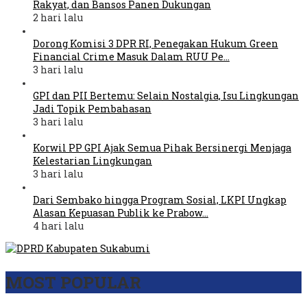
Rakyat, dan Bansos Panen Dukungan
2 hari lalu
Dorong Komisi 3 DPR RI, Penegakan Hukum Green
Financial Crime Masuk Dalam RUU Pe…
3 hari lalu
GPI dan PII Bertemu: Selain Nostalgia, Isu Lingkungan
Jadi Topik Pembahasan
3 hari lalu
Korwil PP GPI Ajak Semua Pihak Bersinergi Menjaga
Kelestarian Lingkungan
3 hari lalu
Dari Sembako hingga Program Sosial, LKPI Ungkap
Alasan Kepuasan Publik ke Prabow…
4 hari lalu
MOST POPULAR