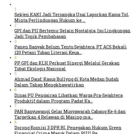
1
Sekjen KAKI Jadi Tersangka Usai Laporkan Kasus Tol,
Minta Perlindungan Hukum ke …
2
GPI dan PII Bertemu: Selain Nostalgia, Isu Lingkungan
Jadi Topik Pembahasan
3
Panen Banyak Belum Tentu Sejahtera, PT ACS Bekali
120 Petani Tuban Literasi Keua…
4
PP GPI dan KLH Perkuat Sinergi Melalui Gerakan
Tobat Ekologis Nasional
5
Ahmad Daud: Kasus Bullyng di Kota Medan Sudah
Dalam Tahap Mengkhawatirkan
6
Dinas PU Pengairan Libatkan Warga Pra-Sejahtera
Produktif dalam Program Padat Ka…
7
PAN Banyuwangi Gelar Musyawarah Cabang Ke-6 dan
Targetkan 4 Relawan di Masing-ma…
8
Dorong Komisi 3 DPR RI, Penegakan Hukum Green
Financial Crime Masuk Dalam RUU Pe…